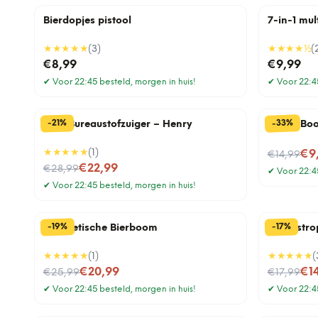
Bierdopjes pistool
7-in-1 mul
★★★★★
(
3
)
★★★★
½
(
€8,99
€9,99
✔
Voor 22:45 besteld, morgen in huis!
✔
Voor 22:45
%
%
33
21
-
-
Mini Bureaustofzuiger – Henry
Pick a Bo
★★★★★
(
1
)
Nu voor
€9
€14,99
Nu voor
€22,99
€28,99
✔
Voor 22:45
✔
Voor 22:45 besteld, morgen in huis!
%
%
19
17
-
-
Magnetische Bierboom
Cat-astro
★★★★★
(
1
)
★★★★★
(
Nu voor
Nu voor
€20,99
€1
€25,99
€17,99
✔
Voor 22:45 besteld, morgen in huis!
✔
Voor 22:45