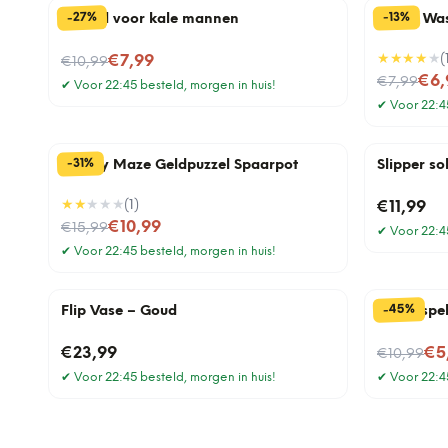
%
%
27
13
-
-
Borstel voor kale mannen
Travel Wa
Nu voor
★★★★
★
(
€7,99
€10,99
Nu voor
€6,
€7,99
✔
Voor 22:45 besteld, morgen in huis!
✔
Voor 22:45
%
31
-
Money Maze Geldpuzzel Spaarpot
Slipper s
★★
★★★
(
1
)
€11,99
Nu voor
€10,99
€15,99
✔
Voor 22:45
✔
Voor 22:45 besteld, morgen in huis!
%
45
-
Flip Vase – Goud
Platenspel
Nu voor
€23,99
€5
€10,99
✔
Voor 22:45 besteld, morgen in huis!
✔
Voor 22:45