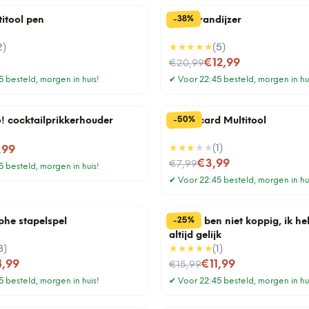
%
38
-
titool pen
BBQ brandijzer
2
)
★★★★★
(
5
)
Nu voor
€12,99
€20,99
 besteld, morgen in huis!
✔
Voor 22:45 besteld, morgen in hu
%
50
-
o! cocktailprikkerhouder
Creditcard Multitool
★★★
★★
(
1
)
,99
Nu voor
€3,99
€7,99
 besteld, morgen in huis!
✔
Voor 22:45 besteld, morgen in hu
%
25
-
phe stapelspel
Mok Ik ben niet koppig, ik 
altijd gelijk
3
)
★★★★★
(
1
)
Nu voor
4,99
€11,99
€15,99
 besteld, morgen in huis!
✔
Voor 22:45 besteld, morgen in hu