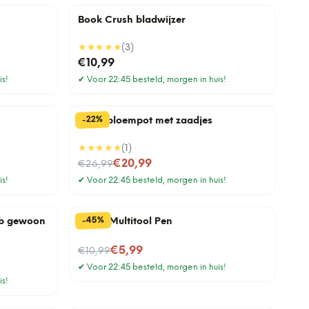
Book Crush bladwijzer
★★★★★
(
3
)
€10,99
is!
✔
Voor 22:45 besteld, morgen in huis!
%
22
-
Lama bloempot met zaadjes
★★★★★
(
1
)
Nu voor
€20,99
€26,99
is!
✔
Voor 22:45 besteld, morgen in huis!
%
45
-
heb gewoon
6-In-1 Multitool Pen
Nu voor
€5,99
€10,99
✔
Voor 22:45 besteld, morgen in huis!
is!