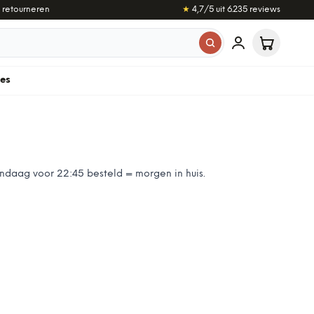
 retourneren
★
4,7
/5 uit
6.235
reviews
les
andaag voor 22:45 besteld = morgen in huis.