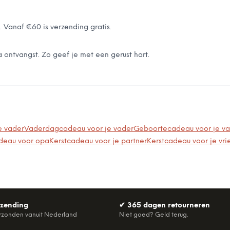
 Vanaf €60 is verzending gratis.
 ontvangst. Zo geef je met een gerust hart.
e vader
Vaderdagcadeau voor je vader
Geboortecadeau voor je v
deau voor opa
Kerstcadeau voor je partner
Kerstcadeau voor je vri
rzending
✔
365 dagen retourneren
rzonden vanuit Nederland
Niet goed? Geld terug.