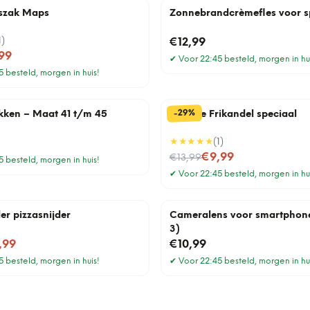
szak Maps
Zonnebrandcrèmefles voor s
1
)
€12,99
99
✔
Voor 22:45 besteld, morgen in hu
 besteld, morgen in huis!
%
29
-
okken – Maat 41 t/m 45
Tegeltje Frikandel speciaal
★★★★★
(
1
)
Nu voor
€9,99
€13,99
 besteld, morgen in huis!
✔
Voor 22:45 besteld, morgen in hu
er pizzasnijder
Cameralens voor smartphone
3)
,99
€10,99
 besteld, morgen in huis!
✔
Voor 22:45 besteld, morgen in hu