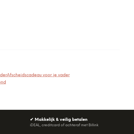
ader
Afscheidscadeau voor je vader
end
✔
Makkelijk & veilig betalen
iDEAL, creditcard of achteraf met Billink