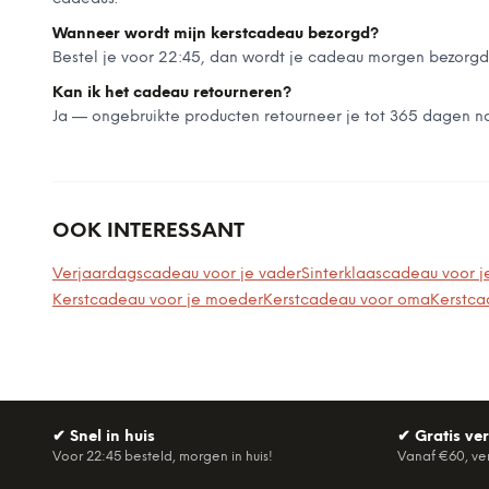
Wanneer wordt mijn kerstcadeau bezorgd?
Bestel je voor 22:45, dan wordt je cadeau morgen bezorgd.
Kan ik het cadeau retourneren?
Ja — ongebruikte producten retourneer je tot 365 dagen na
OOK INTERESSANT
Verjaardagscadeau voor je vader
Sinterklaascadeau voor j
Kerstcadeau voor je moeder
Kerstcadeau voor oma
Kerstca
✔
Snel in huis
✔
Gratis ve
Voor 22:45 besteld, morgen in huis!
Vanaf €60, ve