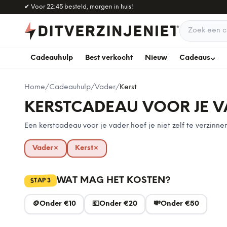
Naar hoofdinhoud
✔
Voor 22:45 besteld, morgen in huis!
Zoek een c
Cadeauhulp
Best verkocht
Nieuw
Cadeaus
Home
/
Cadeauhulp
/
Vader
/
Kerst
KERSTCADEAU VOOR JE V
Een kerstcadeau voor je vader hoef je niet zelf te verzin
Vader
×
Kerst
×
verwijderen
verwijderen
WAT MAG HET KOSTEN?
3
STAP
🪙
Onder €10
💶
Onder €20
💸
Onder €50