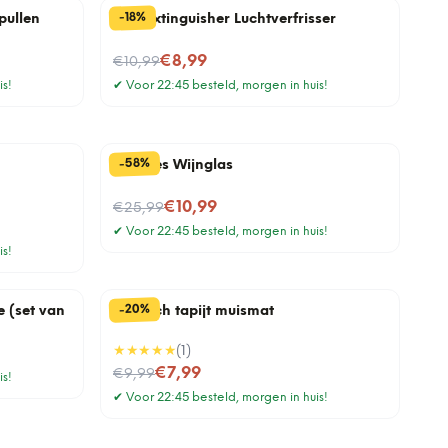
%
18
-
pullen
Fart Extinguisher Luchtverfrisser
Nu voor
€8,99
€10,99
is!
✔
Voor 22:45 besteld, morgen in huis!
%
58
-
Wijnfles Wijnglas
Nu voor
€10,99
€25,99
✔
Voor 22:45 besteld, morgen in huis!
is!
%
20
-
 (set van
Perzisch tapijt muismat
★★★★★
(
1
)
Nu voor
€7,99
€9,99
is!
✔
Voor 22:45 besteld, morgen in huis!