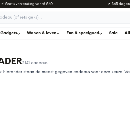
✔ Gratis verzending vanaf
€60
✔ 365 dagen
adeau
Gadgets
Wonen & leven
Fun & speelgoed
Sale
Al
ADER
2141
cadeaus
nen: hieronder staan de meest gegeven cadeaus voor deze keuze. V