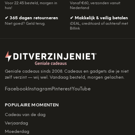
Voor 22:45 besteld, morgen in
Vanaf €60, verzonden vanuit
huis!
Nederland
✔
365 dagen retourneren
✔
Makkelijk & veilig betalen
Niet goed? Geld terug.
iDEAL, creditcard of achteraf met
Billink
Geniale cadeaus sinds 2008. Cadeaus en gadgets die je niet
zelf verzint — wij wel. Vandaag besteld, morgen gelachen.
Facebook
Instagram
Pinterest
YouTube
POPULAIRE MOMENTEN
Cadeau van de dag
Verjaardag
Moederdag