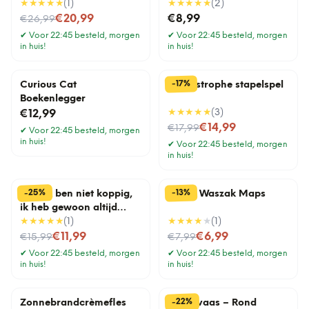
★★★★★
(
1
)
★★★★★
(
2
)
Nu voor
€20,99
€8,99
€26,99
✔
Voor 22:45 besteld, morgen
✔
Voor 22:45 besteld, morgen
in huis!
in huis!
%
17
-
Curious Cat
Cat-astrophe stapelspel
Boekenlegger
★★★★★
(
3
)
€12,99
Nu voor
€14,99
€17,99
✔
Voor 22:45 besteld, morgen
in huis!
✔
Voor 22:45 besteld, morgen
in huis!
%
%
25
13
-
-
Mok Ik ben niet koppig,
Travel Waszak Maps
ik heb gewoon altijd
gelijk
★★★★★
(
1
)
★★★★
★
(
1
)
Nu voor
Nu voor
€11,99
€6,99
€15,99
€7,99
✔
Voor 22:45 besteld, morgen
✔
Voor 22:45 besteld, morgen
in huis!
in huis!
%
22
-
Zonnebrandcrèmefles
Draadvaas – Rond