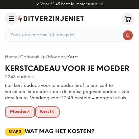
Naar hoofdinhoud
✔
Voor 22:45 besteld, morgen in huis!
Zoek een cadeau
Home
/
Cadeauhulp
/
Moeder
/
Kerst
KERSTCADEAU VOOR JE MOEDER
2248
cadeaus
Een kerstcadeau voor je moeder hoef je niet zelf te
verzinnen: hieronder staan de meest gegeven cadeaus voor
deze keuze. Vandaag voor 22:45 besteld = morgen in huis.
Moeder
×
Kerst
×
verwijderen
verwijderen
WAT MAG HET KOSTEN?
3
STAP