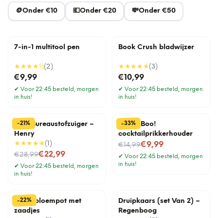
🪙
Onder €10
💶
Onder €20
💸
Onder €50
7-in-1 multitool pen
Book Crush bladwijzer
★★★★
½
(
2
)
★★★★★
(
3
)
€9,99
€10,99
✔
Voor 22:45 besteld, morgen
✔
Voor 22:45 besteld, morgen
in huis!
in huis!
%
%
33
21
-
-
Mini Bureaustofzuiger –
Pick a Boo!
Henry
cocktailprikkerhouder
★★★★★
(
1
)
Nu voor
€9,99
€14,99
Nu voor
€22,99
€28,99
✔
Voor 22:45 besteld, morgen
in huis!
✔
Voor 22:45 besteld, morgen
in huis!
%
22
-
Lama bloempot met
Druipkaars (set Van 2) –
zaadjes
Regenboog