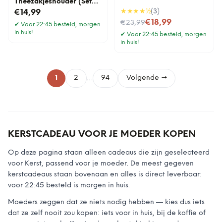
Theezakjeshouder (Set
Van 4)
★★★★
½
(
3
)
€14,99
Nu voor
€18,99
€23,99
✔
Voor 22:45 besteld, morgen
in huis!
✔
Voor 22:45 besteld, morgen
in huis!
…
1
2
94
Volgende →
KERSTCADEAU VOOR JE MOEDER KOPEN
Op deze pagina staan alleen cadeaus die zijn geselecteerd
voor Kerst, passend voor je moeder. De meest gegeven
kerstcadeaus staan bovenaan en alles is direct leverbaar:
voor 22:45 besteld is morgen in huis.
Moeders zeggen dat ze niets nodig hebben — kies dus iets
dat ze zelf nooit zou kopen: iets voor in huis, bij de koffie of