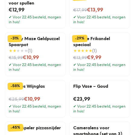
voor spullen
Nu voor
€12,99
€13,99
€17,99
✔
Voor 22:45 besteld, morgen
✔
Voor 22:45 besteld, morgen
in huis!
in huis!
%
%
29
31
-
-
Money Maze Geldpuzzel
Tegeltje Frikandel
Spaarpot
speciaal
★★
★★★
(
1
)
★★★★★
(
1
)
Nu voor
Nu voor
€10,99
€9,99
€15,99
€13,99
✔
Voor 22:45 besteld, morgen
✔
Voor 22:45 besteld, morgen
in huis!
in huis!
%
58
-
Wijnfles Wijnglas
Flip Vase – Goud
Nu voor
€10,99
€23,99
€25,99
✔
Voor 22:45 besteld, morgen
✔
Voor 22:45 besteld, morgen
in huis!
in huis!
%
45
-
Platenspeler pizzasnijder
Cameralens voor
smartphone (set van 3)