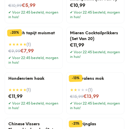
Nu voor
€5,99
€10,99
€10,99
✔
Voor 22:45 besteld, morgen
✔
Voor 22:45 besteld, morgen
in huis!
in huis!
%
20
-
Perzisch tapijt muismat
Mieren Cocktailprikkers
(Set Van 20)
★★★★★
(
1
)
€11,99
Nu voor
€7,99
€9,99
✔
Voor 22:45 besteld, morgen
in huis!
✔
Voor 22:45 besteld, morgen
in huis!
%
13
-
Hondenriem haak
Cameralens mok
★★★★★
(
1
)
★★
★★★
(
1
)
Nu voor
€11,99
€13,99
€15,99
✔
Voor 22:45 besteld, morgen
✔
Voor 22:45 besteld, morgen
in huis!
in huis!
%
21
-
Chinese Vissers
Half wijnglas