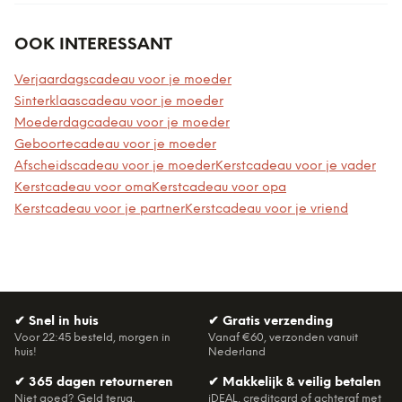
OOK INTERESSANT
Verjaardagscadeau voor je moeder
Sinterklaascadeau voor je moeder
Moederdagcadeau voor je moeder
Geboortecadeau voor je moeder
Afscheidscadeau voor je moeder
Kerstcadeau voor je vader
Kerstcadeau voor oma
Kerstcadeau voor opa
Kerstcadeau voor je partner
Kerstcadeau voor je vriend
✔
Snel in huis
✔
Gratis verzending
Voor 22:45 besteld, morgen in
Vanaf €60, verzonden vanuit
huis!
Nederland
✔
365 dagen retourneren
✔
Makkelijk & veilig betalen
Niet goed? Geld terug.
iDEAL, creditcard of achteraf met