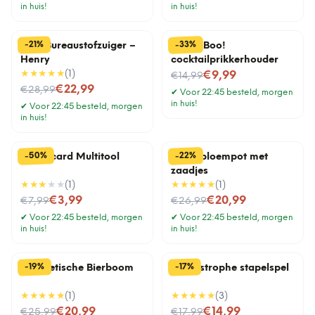
in huis!
in huis!
%
%
33
21
-
-
Mini Bureaustofzuiger –
Pick a Boo!
Henry
cocktailprikkerhouder
★★★★★
(
1
)
Nu voor
€9,99
€14,99
Nu voor
€22,99
€28,99
✔
Voor 22:45 besteld, morgen
in huis!
✔
Voor 22:45 besteld, morgen
in huis!
%
%
50
22
-
-
Creditcard Multitool
Lama bloempot met
zaadjes
★★★
★★
(
1
)
★★★★★
(
1
)
Nu voor
Nu voor
€3,99
€20,99
€7,99
€26,99
✔
Voor 22:45 besteld, morgen
✔
Voor 22:45 besteld, morgen
in huis!
in huis!
%
%
19
17
-
-
Magnetische Bierboom
Cat-astrophe stapelspel
★★★★★
(
1
)
★★★★★
(
3
)
Nu voor
Nu voor
€20,99
€14,99
€25,99
€17,99