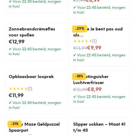
Nu voor
€6,99
€7,99
✔
Voor 22:45 besteld, morgen
in huis!
✔
Voor 22:45 besteld, morgen
in huis!
%
29
-
Zonnebrandcrèmefles
Tegeltje Je bent pas oud
voor spullen
als…
★★★★★
(
1
)
€12,99
Nu voor
€9,99
€13,99
✔
Voor 22:45 besteld, morgen
in huis!
✔
Voor 22:45 besteld, morgen
in huis!
%
18
-
Opblaasbaar looprek
Fart Extinguisher
Luchtverfrisser
★★★★★
(
1
)
Nu voor
€8,99
€10,99
€11,99
✔
Voor 22:45 besteld, morgen
in huis!
✔
Voor 22:45 besteld, morgen
in huis!
%
31
-
Money Maze Geldpuzzel
Slipper sokken – Maat 41
Spaarpot
t/m 45