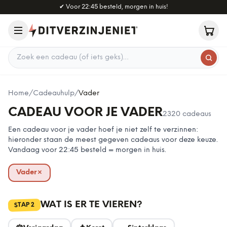
Naar hoofdinhoud
✔
Voor 22:45 besteld, morgen in huis!
Zoek een cadeau
Home
/
Cadeauhulp
/
Vader
CADEAU VOOR JE VADER
2320
cadeaus
Een cadeau voor je vader hoef je niet zelf te verzinnen:
hieronder staan de meest gegeven cadeaus voor deze keuze.
Vandaag voor 22:45 besteld = morgen in huis.
Vader
×
verwijderen
WAT IS ER TE VIEREN?
2
STAP