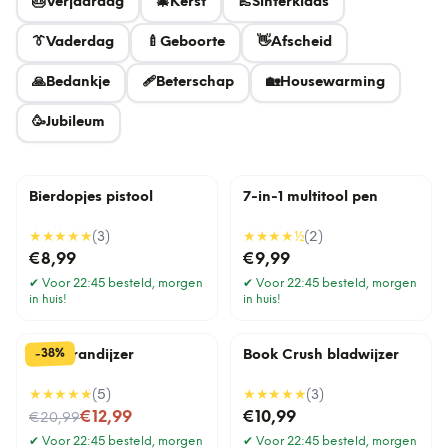
🎂
Verjaardag
🎄
Kerst
👞
Sinterklaas
👔
Vaderdag
🍼
Geboorte
👋
Afscheid
🙏
Bedankje
🩹
Beterschap
🏡
Housewarming
🥳
Jubileum
Bierdopjes pistool
7-in-1 multitool pen
★★★★★
(
3
)
★★★★
½
(
2
)
€8,99
€9,99
✔
Voor 22:45 besteld, morgen
✔
Voor 22:45 besteld, morgen
in huis!
in huis!
%
38
-
BBQ brandijzer
Book Crush bladwijzer
★★★★★
(
5
)
★★★★★
(
3
)
Nu voor
€12,99
€10,99
€20,99
✔
Voor 22:45 besteld, morgen
✔
Voor 22:45 besteld, morgen