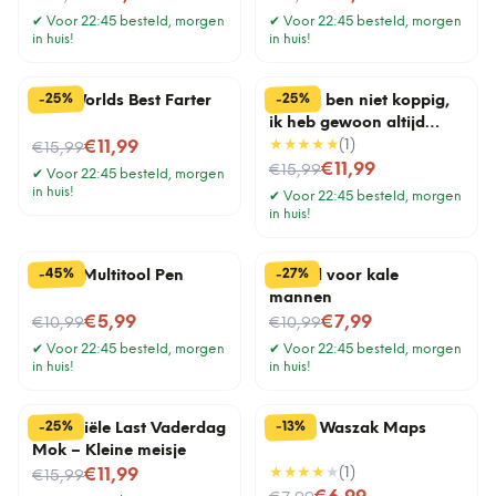
✔
Voor 22:45 besteld, morgen
✔
Voor 22:45 besteld, morgen
in huis!
in huis!
%
%
25
25
-
-
Mok Worlds Best Farter
Mok Ik ben niet koppig,
ik heb gewoon altijd
Nu voor
gelijk
★★★★★
(
1
)
€11,99
€15,99
Nu voor
€11,99
€15,99
✔
Voor 22:45 besteld, morgen
in huis!
✔
Voor 22:45 besteld, morgen
in huis!
%
%
45
27
-
-
6-In-1 Multitool Pen
Borstel voor kale
mannen
Nu voor
Nu voor
€5,99
€7,99
€10,99
€10,99
✔
Voor 22:45 besteld, morgen
✔
Voor 22:45 besteld, morgen
in huis!
in huis!
%
%
25
13
-
-
Financiële Last Vaderdag
Travel Waszak Maps
Mok – Kleine meisje
Nu voor
★★★★
★
(
1
)
€11,99
€15,99