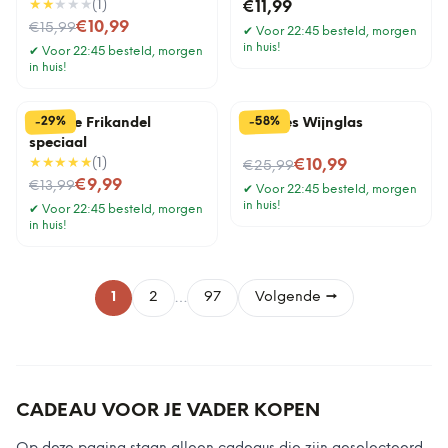
★★
★★★
(
1
)
€11,99
Nu voor
€10,99
€15,99
✔
Voor 22:45 besteld, morgen
in huis!
✔
Voor 22:45 besteld, morgen
in huis!
%
%
29
58
-
-
Tegeltje Frikandel
Wijnfles Wijnglas
speciaal
★★★★★
(
1
)
Nu voor
€10,99
€25,99
Nu voor
€9,99
€13,99
✔
Voor 22:45 besteld, morgen
in huis!
✔
Voor 22:45 besteld, morgen
in huis!
…
1
2
97
Volgende →
CADEAU VOOR JE VADER KOPEN