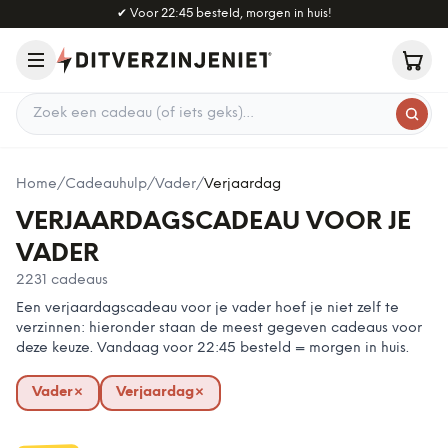
Naar hoofdinhoud
✔
Voor 22:45 besteld, morgen in huis!
Zoek een cadeau
Home
/
Cadeauhulp
/
Vader
/
Verjaardag
VERJAARDAGSCADEAU VOOR JE
VADER
2231
cadeaus
Een verjaardagscadeau voor je vader hoef je niet zelf te
verzinnen: hieronder staan de meest gegeven cadeaus voor
deze keuze. Vandaag voor 22:45 besteld = morgen in huis.
Vader
×
Verjaardag
×
verwijderen
verwijderen