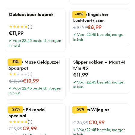
%
18
-
Opblaasbaar looprek
Fart Extinguisher
Luchtverfrisser
★★★★★
(
1
)
Nu voor
€8,99
€10,99
€11,99
✔
Voor 22:45 besteld, morgen
in huis!
✔
Voor 22:45 besteld, morgen
in huis!
%
31
-
Money Maze Geldpuzzel
Slipper sokken – Maat 41
Spaarpot
t/m 45
★★
★★★
(
1
)
€11,99
Nu voor
€10,99
€15,99
✔
Voor 22:45 besteld, morgen
in huis!
✔
Voor 22:45 besteld, morgen
in huis!
%
%
29
58
-
-
Tegeltje Frikandel
Wijnfles Wijnglas
speciaal
★★★★★
(
1
)
Nu voor
€10,99
€25,99
Nu voor
€9,99
€13,99
✔
Voor 22:45 besteld, morgen
in huis!