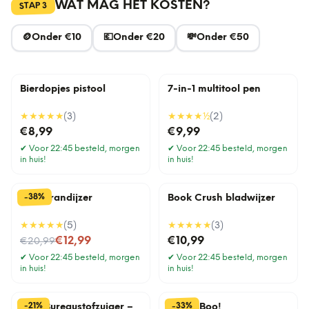
WAT MAG HET KOSTEN?
3
STAP
🪙
Onder €10
💶
Onder €20
💸
Onder €50
Bierdopjes pistool
7-in-1 multitool pen
★★★★★
(
3
)
★★★★
½
(
2
)
€8,99
€9,99
✔
Voor 22:45 besteld, morgen
✔
Voor 22:45 besteld, morgen
in huis!
in huis!
%
38
-
BBQ brandijzer
Book Crush bladwijzer
★★★★★
(
5
)
★★★★★
(
3
)
Nu voor
€12,99
€10,99
€20,99
✔
Voor 22:45 besteld, morgen
✔
Voor 22:45 besteld, morgen
in huis!
in huis!
%
%
33
21
-
-
Mini Bureaustofzuiger –
Pick a Boo!