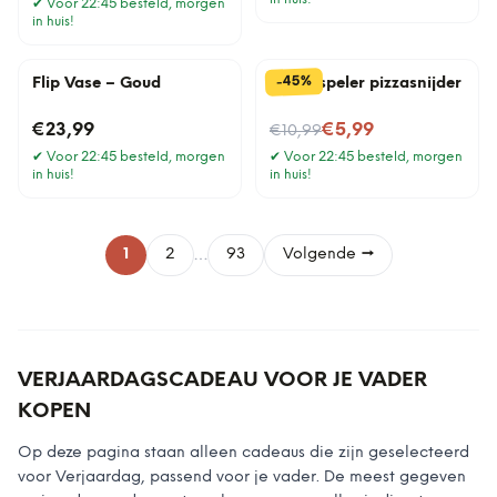
✔
Voor 22:45 besteld, morgen
in huis!
%
45
-
Flip Vase – Goud
Platenspeler pizzasnijder
Nu voor
€23,99
€5,99
€10,99
✔
Voor 22:45 besteld, morgen
✔
Voor 22:45 besteld, morgen
in huis!
in huis!
…
1
2
93
Volgende →
VERJAARDAGSCADEAU VOOR JE VADER
KOPEN
Op deze pagina staan alleen cadeaus die zijn geselecteerd
voor Verjaardag, passend voor je vader. De meest gegeven