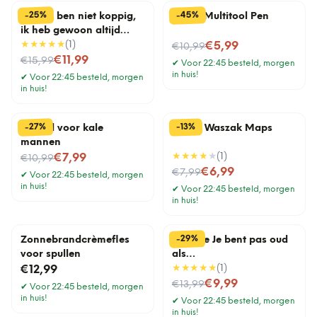
%
%
45
25
-
-
Mok Ik ben niet koppig,
6-In-1 Multitool Pen
ik heb gewoon altijd
gelijk
★★★★★
(
1
)
Nu voor
€5,99
€10,99
Nu voor
€11,99
€15,99
✔
Voor 22:45 besteld, morgen
in huis!
✔
Voor 22:45 besteld, morgen
in huis!
%
%
27
13
-
-
Borstel voor kale
Travel Waszak Maps
mannen
Nu voor
★★★★
★
(
1
)
€7,99
€10,99
Nu voor
€6,99
€7,99
✔
Voor 22:45 besteld, morgen
in huis!
✔
Voor 22:45 besteld, morgen
in huis!
%
29
-
Zonnebrandcrèmefles
Tegeltje Je bent pas oud
voor spullen
als…
★★★★★
(
1
)
€12,99
Nu voor
€9,99
€13,99
✔
Voor 22:45 besteld, morgen
in huis!
✔
Voor 22:45 besteld, morgen
in huis!