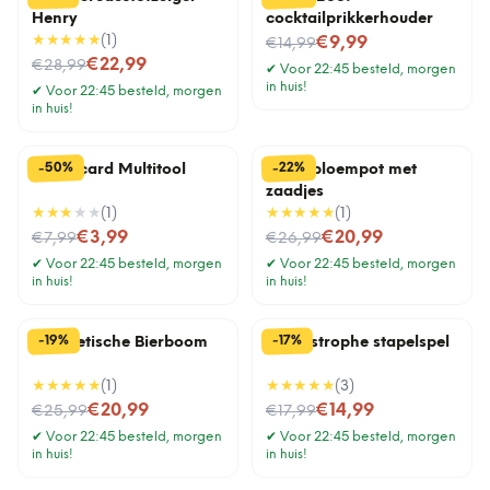
Henry
cocktailprikkerhouder
★★★★★
(
1
)
Nu voor
€9,99
€14,99
Nu voor
€22,99
€28,99
✔
Voor 22:45 besteld, morgen
in huis!
✔
Voor 22:45 besteld, morgen
in huis!
%
%
50
22
-
-
Creditcard Multitool
Lama bloempot met
zaadjes
★★★
★★
(
1
)
★★★★★
(
1
)
Nu voor
Nu voor
€3,99
€20,99
€7,99
€26,99
✔
Voor 22:45 besteld, morgen
✔
Voor 22:45 besteld, morgen
in huis!
in huis!
%
%
19
17
-
-
Magnetische Bierboom
Cat-astrophe stapelspel
★★★★★
(
1
)
★★★★★
(
3
)
Nu voor
Nu voor
€20,99
€14,99
€25,99
€17,99
✔
Voor 22:45 besteld, morgen
✔
Voor 22:45 besteld, morgen
in huis!
in huis!