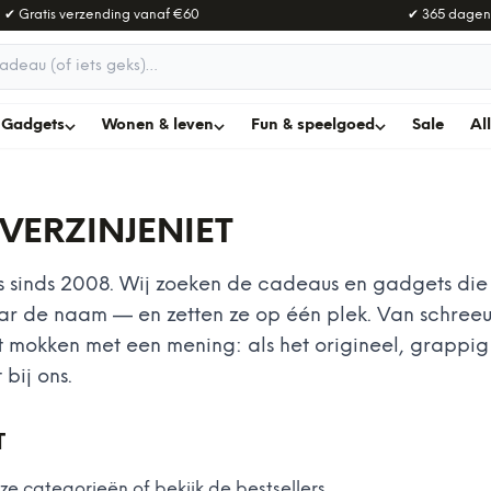
✔ Gratis verzending vanaf
€60
✔ 365 dagen
adeau
Gadgets
Wonen & leven
Fun & speelgoed
Sale
Al
VERZINJENIET
sinds 2008. Wij zoeken de cadeaus en gadgets die j
ar de naam — en zetten ze op één plek. Van schre
 mokken met een mening: als het origineel, grappig
 bij ons.
T
ze categorieën of bekijk de bestsellers