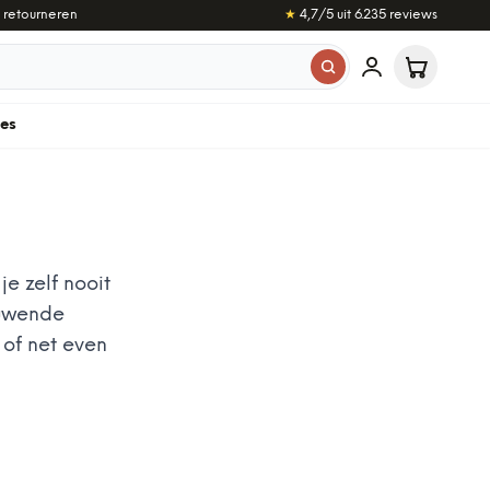
 retourneren
★
4,7
/5 uit
6.235
reviews
les
e zelf nooit
euwende
 of net even