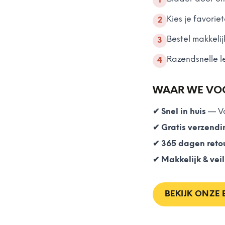
1
Kies je favori
2
Bestel makkelij
3
Razendsnelle le
4
WAAR WE VO
✔
Snel in huis
—
V
✔
Gratis verzendi
✔
365 dagen reto
✔
Makkelijk & vei
BEKIJK ONZE 