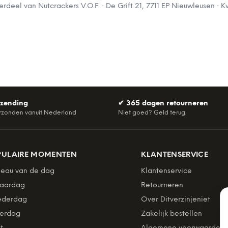
derdeel van
Nutcrackers V.O.F.
·
De Grift 21, 7711 EP Nieuwleusen
· K
rzending
✔
365 dagen retourneren
rzonden vanuit Nederland
Niet goed? Geld terug.
PULAIRE MOMENTEN
KLANTENSERVICE
eau van de dag
Klantenservice
jaardag
Retourneren
derdag
Over Ditverzinjeniet
erdag
Zakelijk bestellen