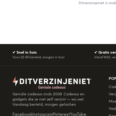
Ditverzinjeniet is on
✔
Snel in huis
✔
Gratis ve
Voor 22:45 besteld, morgen in huis!
Vanaf €60, ve
PO
Cad
Geniale cadeaus sinds 2008. Cadeaus en
Ver
gadgets die je niet zelf verzint — wij wel.
Moe
Vandaag besteld, morgen gelachen.
Vad
Facebook
Instagram
Pinterest
YouTube