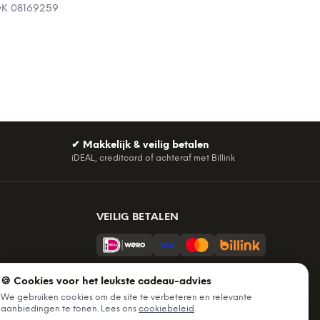
vK
08169259
✔
Makkelijk & veilig betalen
iDEAL, creditcard of achteraf met Billink
VEILIG BETALEN
Billink = achteraf betalen
🍪 Cookies voor het leukste cadeau-advies
BEZORGING
We gebruiken cookies om de site te verbeteren en relevante
aanbiedingen te tonen. Lees ons
cookiebeleid
.
Voor 22:45 besteld, morgen in huis.