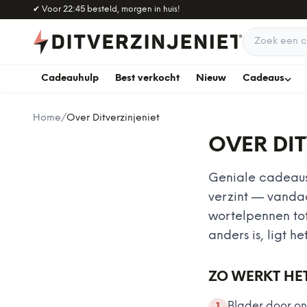
Naar hoofdinhoud
✔
Voor 22:45 besteld, morgen in huis!
Zoek een c
Cadeauhulp
Best verkocht
Nieuw
Cadeaus
Home
/
Over Ditverzinjeniet
OVER DIT
Geniale cadeaus 
verzint — vanda
wortelpennen tot
anders is, ligt het
ZO WERKT HE
Blader door on