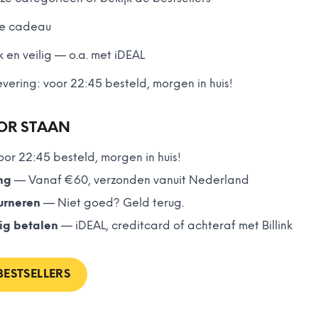
ete cadeau
k en veilig — o.a. met iDEAL
vering: voor 22:45 besteld, morgen in huis!
OR STAAN
oor 22:45 besteld, morgen in huis!
ng
—
Vanaf €60, verzonden vanuit Nederland
urneren
—
Niet goed? Geld terug.
lig betalen
—
iDEAL, creditcard of achteraf met Billink
BESTSELLERS