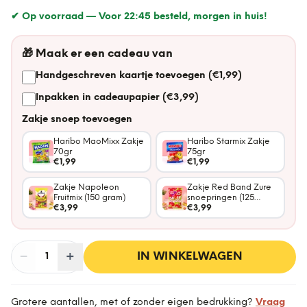
✔ Op voorraad —
Voor 22:45 besteld, morgen in huis!
🎁
Maak er een cadeau van
Handgeschreven kaartje toevoegen (€1,99)
Inpakken in cadeaupapier (€3,99)
Zakje snoep toevoegen
Haribo MaoMixx Zakje
Haribo Starmix Zakje
70gr
75gr
€1,99
€1,99
Zakje Napoleon
Zakje Red Band Zure
Fruitmix (150 gram)
snoepringen (125
€3,99
gram)
€3,99
−
Aantal
+
:
IN WINKELWAGEN
1
Grotere aantallen, met of zonder eigen bedrukking?
Vraag