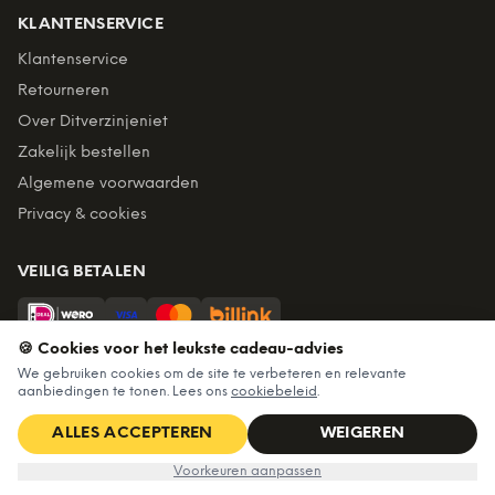
KLANTENSERVICE
Klantenservice
Retourneren
Over Ditverzinjeniet
Zakelijk bestellen
Algemene voorwaarden
Privacy & cookies
VEILIG BETALEN
🍪 Cookies voor het leukste cadeau-advies
Billink = achteraf betalen
We gebruiken cookies om de site te verbeteren en relevante
aanbiedingen te tonen. Lees ons
cookiebeleid
.
BEZORGING
Voor 22:45 besteld, morgen in huis. Gratis verzending vanaf
ALLES ACCEPTEREN
WEIGEREN
€60. Tot 365 dagen retourneren.
Nu voor
€9,99
IN WINKELWAGEN
€17,99
Voorkeuren aanpassen
★
4,7
/5 uit
6.227
beoordelingen