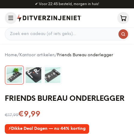
Naar hoofdinhoud
✔
Voor 22:45 besteld, morgen in huis!
Zoek een cadeau
Home
/
Kantoor artikelen
/
Friends Bureau onderlegger
FRIENDS BUREAU ONDERLEGGER
Nu voor
€9,99
€17,99
⚡
Dikke Deal Dagen — nu 44% korting