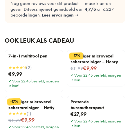
Nog geen reviews voor dit product — maar klanten
geven Ditverzinjeniet gemiddeld een
4,7
/5
uit
6.227
beoordelingen.
Lees ervaringen →
OOK LEUK ALS CADEAU
%
17
-
7-in-1 multitool pen
Stofzuiger microvezel
schermreiniger – Henry
★★★★
½
(
2
)
Nu voor
€9,99
€11,99
€9,99
✔
Voor 22:45 besteld, morgen
in huis!
✔
Voor 22:45 besteld, morgen
in huis!
%
17
-
Stofzuiger microvezel
Pratende
schermreiniger – Hetty
bureautherapeut
★★★★★
(
1
)
€27,99
Nu voor
€9,99
€11,99
✔
Voor 22:45 besteld, morgen
in huis!
✔
Voor 22:45 besteld, morgen