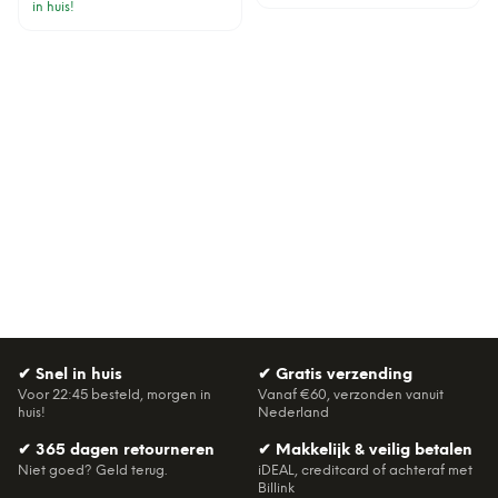
in huis!
✔
Snel in huis
✔
Gratis verzending
Voor 22:45 besteld, morgen in
Vanaf €60, verzonden vanuit
huis!
Nederland
✔
365 dagen retourneren
✔
Makkelijk & veilig betalen
Niet goed? Geld terug.
iDEAL, creditcard of achteraf met
Billink