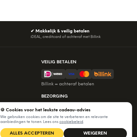
✔
Makkelijk & veilig betalen
iDEAL, creditcard of achteraf met Billink
VEILIG BETALEN
Billink = achteraf betalen
BEZORGING
Voor 22:45 besteld, morgen in huis.
🍪 Cookies voor het leukste cadeau-advies
Gratis verzending vanaf €60. Tot 365
We gebruiken cookies om de site te verbeteren en relevante
dagen retourneren.
aanbiedingen te tonen. Lees ons
cookiebeleid
.
★
4,7
/5 uit
6.235
beoordelingen
ALLES ACCEPTEREN
WEIGEREN