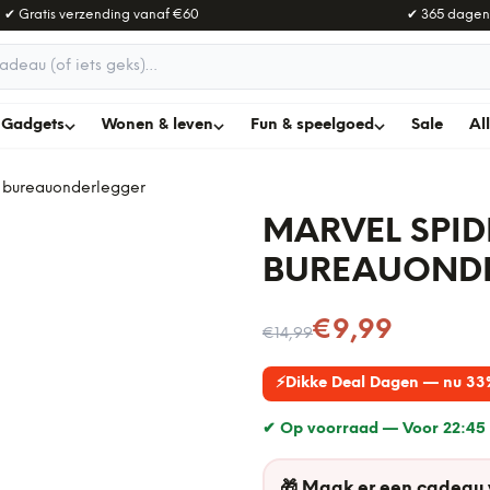
✔ Gratis verzending vanaf
€60
✔ 365 dagen
adeau
Gadgets
Wonen & leven
Fun & speelgoed
Sale
Al
 bureauonderlegger
MARVEL SPI
BUREAUOND
Nu voor
€9,99
€14,99
⚡
Dikke Deal Dagen — nu 33
✔ Op voorraad —
Voor 22:45 
🎁
Maak er een cadeau