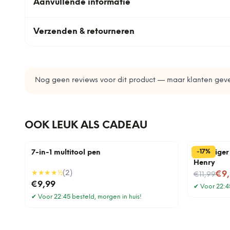
Aanvullende informatie
Verzenden & retourneren
Nog geen reviews voor dit product — maar klanten geve
OOK LEUK ALS CADEAU
%
17
-
7-in-1 multitool pen
Stofzuige
Henry
★★★★
½
(
2
)
Nu voor
€9
€11,99
€9,99
✔
Voor 22:45
✔
Voor 22:45 besteld, morgen in huis!