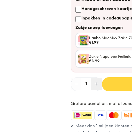
Handgeschreven kaartje
Inpakken in cadeaupapie
Zakje snoep toevoegen
Haribo MaoMixx Zakje 7
€1,99
Zakje Napoleon Fruitmix 
€3,99
−
Aantal
+
:
1
Grotere aantallen, met of zon
✔ Meer dan 1 miljoen klanten 