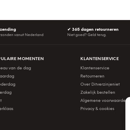
rzending
✔
365 dagen retourneren
rzonden vanuit Nederland
Niet goed? Geld terug.
PULAIRE MOMENTEN
KLANTENSERVICE
eau van de dag
Klantenservice
jaardag
Retourneren
derdag
Over Ditverzinjeniet
erdag
Zakelijk bestellen
t
Algemene voorwaarden
erklaas
Privacy & cookies