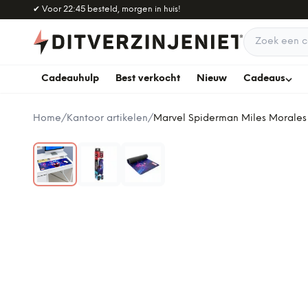
Naar hoofdinhoud
✔
Voor 22:45 besteld, morgen in huis!
Zoek een c
Cadeauhulp
Best verkocht
Nieuw
Cadeaus
Home
/
Kantoor artikelen
/
Marvel Spiderman Miles Morales