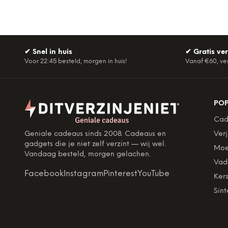
✔
Snel in huis
✔
Gratis ve
Voor 22:45 besteld, morgen in huis!
Vanaf €60, ve
PO
Cad
Geniale cadeaus sinds 2008. Cadeaus en
Ver
gadgets die je niet zelf verzint — wij wel.
Moe
Vandaag besteld, morgen gelachen.
Vad
Facebook
Instagram
Pinterest
YouTube
Kers
Sint