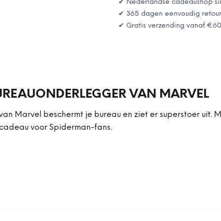
✔ Nederlandse cadeaushop si
✔ 365 dagen eenvoudig retou
✔ Gratis verzending vanaf
€6
BUREAUONDERLEGGER VAN MARVEL
 Marvel beschermt je bureau en ziet er superstoer uit. M
el cadeau voor Spiderman-fans.
s