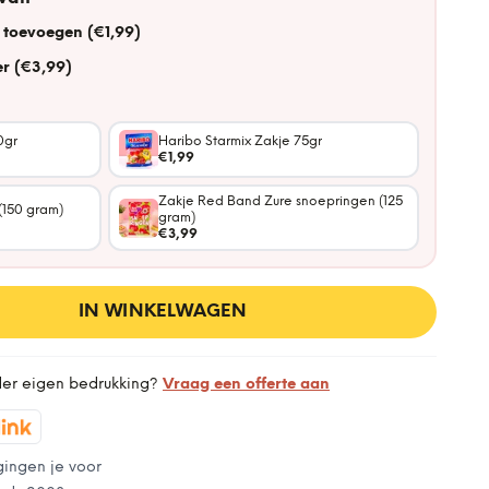
 toevoegen (€1,99)
r (€3,99)
0gr
Haribo Starmix Zakje 75gr
€1,99
Zakje Red Band Zure snoepringen (125
(150 gram)
gram)
€3,99
IN WINKELWAGEN
der eigen bedrukking?
Vraag een offerte aan
gingen je voor