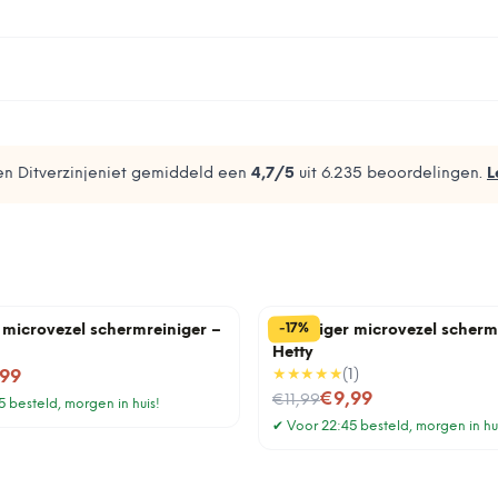
n Ditverzinjeniet gemiddeld een
4,7
/5
uit
6.235
beoordelingen.
L
%
17
-
r microvezel schermreiniger –
Stofzuiger microvezel scherm
Hetty
★★★★★
(
1
)
,99
Nu voor
€9,99
€11,99
 besteld, morgen in huis!
✔
Voor 22:45 besteld, morgen in hu