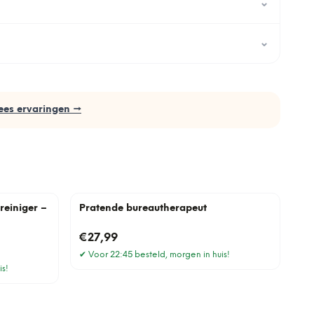
⌄
⌄
ees ervaringen →
reiniger –
Pratende bureautherapeut
€27,99
✔
Voor 22:45 besteld, morgen in huis!
is!