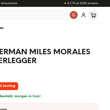
 retourneren
★
4,7
/5 uit
6.235
reviews
les
DERMAN MILES MORALES
ERLEGGER
% korting
besteld, morgen in huis!
 van