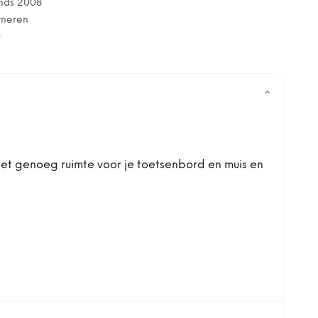
nds 2008
rneren
0
⌄
et genoeg ruimte voor je toetsenbord en muis en