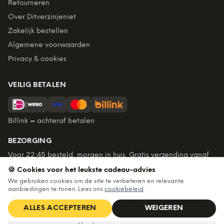
Retourneren
Over Ditverzinjeniet
Zakelijk bestellen
Algemene voorwaarden
Privacy & cookies
VEILIG BETALEN
Billink = achteraf betalen
BEZORGING
Voor 22:45 besteld, morgen in huis. Gratis verzending vanaf
€60. Tot 365 dagen retourneren.
🍪 Cookies voor het leukste cadeau-advies
★
4,7
/5 uit
6.237
beoordelingen
We gebruiken cookies om de site te verbeteren en relevante
aanbiedingen te tonen. Lees ons
cookiebeleid
.
ALLES ACCEPTEREN
WEIGEREN
©
2026
Ditverzinjeniet — Alle rechten voorbehouden
Nu voor
€13,99
IN WINKELWAGEN
€16,99