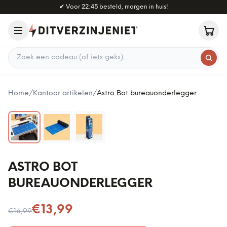
Naar hoofdinhoud
✔
Voor 22:45 besteld, morgen in huis!
Zoek een cadeau
Home
/
Kantoor artikelen
/
Astro Bot bureauonderlegger
ASTRO BOT
BUREAUONDERLEGGER
Nu voor
€13,99
€16,99