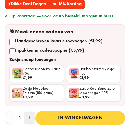
⚡
Dikke Deal Dagen — nu 18% korting
✔ Op voorraad —
Voor 22:45 besteld, morgen in huis!
🎁
Maak er een cadeau van
Handgeschreven kaartje toevoegen (€1,99)
Inpakken in cadeaupapier (€3,99)
Zakje snoep toevoegen
Haribo MaoMixx Zakje
Haribo Starmix Zakje
70gr
75gr
€1,99
€1,99
Zakje Napoleon
Zakje Red Band Zure
Fruitmix (150 gram)
snoepringen (125
€3,99
gram)
€3,99
−
Aantal
+
:
IN WINKELWAGEN
1