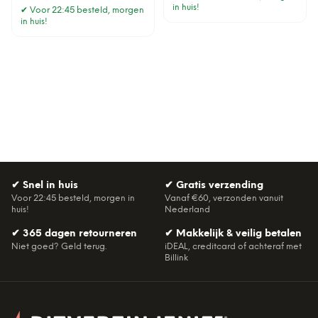
in huis!
✔
Voor 22:45 besteld, morgen
in huis!
✔
Snel in huis
✔
Gratis verzending
Voor 22:45 besteld, morgen in
Vanaf €60, verzonden vanuit
huis!
Nederland
✔
365 dagen retourneren
✔
Makkelijk & veilig betalen
Niet goed? Geld terug.
iDEAL, creditcard of achteraf met
Billink