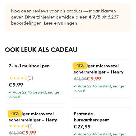
Nog geen reviews voor dit product — maar klanten
geven Ditverzinjeniet gemiddeld een
4,7
/5
uit
6.237
beoordelingen.
Lees ervaringen →
OOK LEUK ALS CADEAU
%
17
-
7-in-1 multitool pen
Stofzuiger microvezel
schermreiniger – Henry
★★★★
½
(
2
)
Nu voor
€9,99
€11,99
€9,99
✔
Voor 22:45 besteld, morgen
in huis!
✔
Voor 22:45 besteld, morgen
in huis!
%
17
-
Stofzuiger microvezel
Pratende
schermreiniger – Hetty
bureautherapeut
★★★★★
(
1
)
€27,99
Nu voor
€9,99
€11,99
✔
Voor 22:45 besteld, morgen