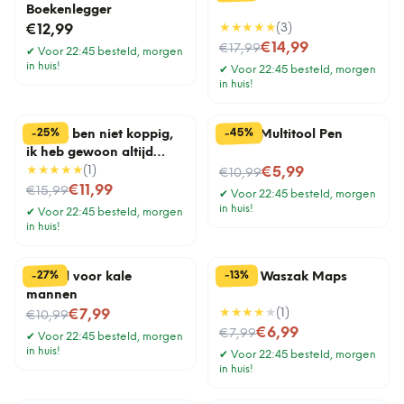
Boekenlegger
★★★★★
(
3
)
€12,99
Nu voor
€14,99
€17,99
✔
Voor 22:45 besteld, morgen
in huis!
✔
Voor 22:45 besteld, morgen
in huis!
%
%
45
25
-
-
Mok Ik ben niet koppig,
6-In-1 Multitool Pen
ik heb gewoon altijd
gelijk
★★★★★
(
1
)
Nu voor
€5,99
€10,99
Nu voor
€11,99
€15,99
✔
Voor 22:45 besteld, morgen
in huis!
✔
Voor 22:45 besteld, morgen
in huis!
%
%
27
13
-
-
Borstel voor kale
Travel Waszak Maps
mannen
Nu voor
★★★★
★
(
1
)
€7,99
€10,99
Nu voor
€6,99
€7,99
✔
Voor 22:45 besteld, morgen
in huis!
✔
Voor 22:45 besteld, morgen
in huis!