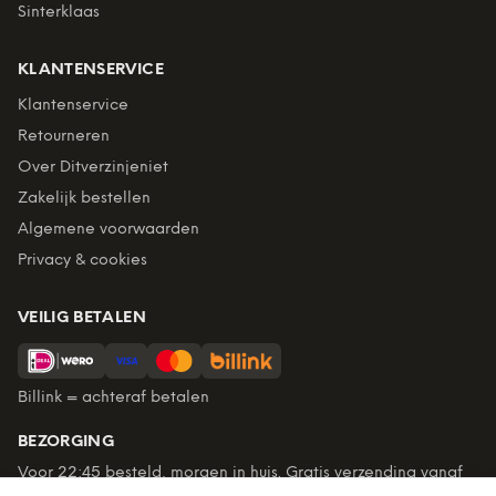
Sinterklaas
KLANTENSERVICE
Klantenservice
Retourneren
Over Ditverzinjeniet
Zakelijk bestellen
Algemene voorwaarden
Privacy & cookies
VEILIG BETALEN
Billink = achteraf betalen
BEZORGING
Voor 22:45 besteld, morgen in huis. Gratis verzending vanaf
€60. Tot 365 dagen retourneren.