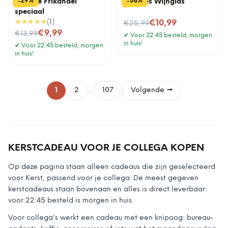
%
%
29
58
-
-
Tegeltje Frikandel
Wijnfles Wijnglas
speciaal
★★★★★
(
1
)
Nu voor
€10,99
€25,99
Nu voor
€9,99
€13,99
✔
Voor 22:45 besteld, morgen
in huis!
✔
Voor 22:45 besteld, morgen
in huis!
…
1
2
107
Volgende →
KERSTCADEAU VOOR JE COLLEGA KOPEN
Op deze pagina staan alleen cadeaus die zijn geselecteerd
voor Kerst, passend voor je collega. De meest gegeven
kerstcadeaus staan bovenaan en alles is direct leverbaar:
voor 22:45 besteld is morgen in huis.
Voor collega's werkt een cadeau met een knipoog: bureau-