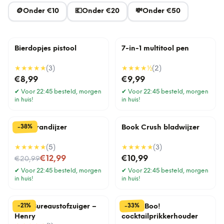
🪙
Onder €10
💶
Onder €20
💸
Onder €50
Bierdopjes pistool
7-in-1 multitool pen
★★★★★
(
3
)
★★★★
½
(
2
)
€8,99
€9,99
✔
Voor 22:45 besteld, morgen
✔
Voor 22:45 besteld, morgen
in huis!
in huis!
%
38
-
BBQ brandijzer
Book Crush bladwijzer
★★★★★
(
5
)
★★★★★
(
3
)
Nu voor
€12,99
€10,99
€20,99
✔
Voor 22:45 besteld, morgen
✔
Voor 22:45 besteld, morgen
in huis!
in huis!
%
%
33
21
-
-
Mini Bureaustofzuiger –
Pick a Boo!
Henry
cocktailprikkerhouder