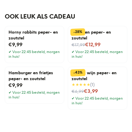
OOK LEUK ALS CADEAU
%
28
-
Horny rabbits peper- en
Konijnen peper- en
zoutstel
zoutstel
Nu voor
€9,99
€12,99
€17,99
✔
Voor 22:45 besteld, morgen
✔
Voor 22:45 besteld, morgen
in huis!
in huis!
%
43
-
Hamburger en frietjes
Bier en wijn peper- en
peper- en zoutstel
zoutstel
★★★★★
(
1
)
€9,99
Nu voor
€3,99
€6,99
✔
Voor 22:45 besteld, morgen
in huis!
✔
Voor 22:45 besteld, morgen
in huis!