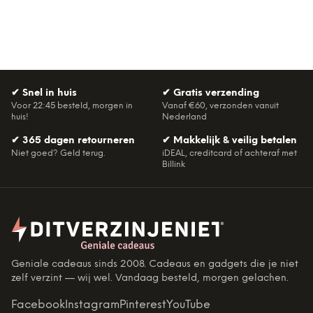
✔
Snel in huis
✔
Gratis verzending
Voor 22:45 besteld, morgen in
Vanaf €60, verzonden vanuit
huis!
Nederland
✔
365 dagen retourneren
✔
Makkelijk & veilig betalen
Niet goed? Geld terug.
iDEAL, creditcard of achteraf met
Billink
Geniale cadeaus sinds 2008. Cadeaus en gadgets die je niet
zelf verzint — wij wel. Vandaag besteld, morgen gelachen.
Facebook
Instagram
Pinterest
YouTube