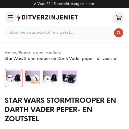
Naar hoofdinhoud
✔
Voor 22:45 besteld, morgen in huis!
Zoek een cadeau
Home
/
Peper- en zoutstellen
/
Star Wars Stormtrooper en Darth Vader peper- en zoutstel
STAR WARS STORMTROOPER EN
DARTH VADER PEPER- EN
ZOUTSTEL