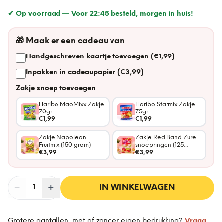
✔ Op voorraad —
Voor 22:45 besteld, morgen in huis!
🎁
Maak er een cadeau van
Handgeschreven kaartje toevoegen (€1,99)
Inpakken in cadeaupapier (€3,99)
Zakje snoep toevoegen
Haribo MaoMixx Zakje
Haribo Starmix Zakje
70gr
75gr
€1,99
€1,99
Zakje Napoleon
Zakje Red Band Zure
Fruitmix (150 gram)
snoepringen (125
€3,99
gram)
€3,99
−
Aantal
+
:
IN WINKELWAGEN
1
Grotere aantallen, met of zonder eigen bedrukking?
Vraag