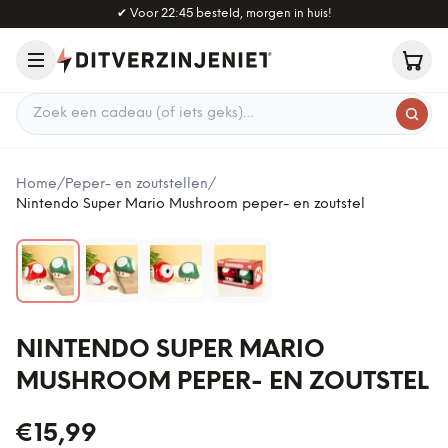
Naar hoofdinhoud
✔
Voor 22:45 besteld, morgen in huis!
Zoek een cadeau
Home
/
Peper- en zoutstellen
/
Nintendo Super Mario Mushroom peper- en zoutstel
NINTENDO SUPER MARIO
MUSHROOM PEPER- EN ZOUTSTEL
€15,99