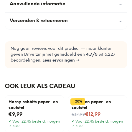
Aanvullende informatie
⌄
Verzenden & retourneren
⌄
Nog geen reviews voor dit product — maar klanten
geven Ditverzinjeniet gemiddeld een
4,7
/5
uit
6.227
beoordelingen.
Lees ervaringen →
OOK LEUK ALS CADEAU
%
28
-
Horny rabbits peper- en
Konijnen peper- en
zoutstel
zoutstel
Nu voor
€9,99
€12,99
€17,99
✔
Voor 22:45 besteld, morgen
✔
Voor 22:45 besteld, morgen
in huis!
in huis!