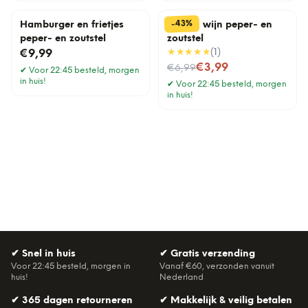
%
43
-
Hamburger en frietjes
Bier en wijn peper- en
peper- en zoutstel
zoutstel
★★★★★
(
1
)
€9,99
Nu voor
€3,99
€6,99
✔
Voor 22:45 besteld, morgen
in huis!
✔
Voor 22:45 besteld, morgen
in huis!
✔
Snel in huis
✔
Gratis verzending
Voor 22:45 besteld, morgen in
Vanaf €60, verzonden vanuit
huis!
Nederland
✔
365 dagen retourneren
✔
Makkelijk & veilig betalen