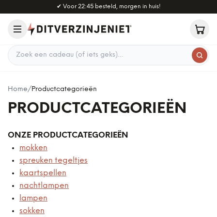
Naar hoofdinhoud
✔
Voor 22:45 besteld, morgen in huis!
Zoek een cadeau
Home
/
Productcategorieën
PRODUCTCATEGORIEËN
ONZE PRODUCTCATEGORIEËN
mokken
spreuken tegeltjes
kaartspellen
nachtlampen
lampen
sokken