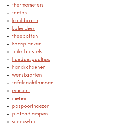
thermometers
tenten
lunchboxen
kalenders
theepotten
kaasplanken
toiletborstels
hondenspeeltjes
handschoenen
wenskaarten
tafelnachtlampen
emmers
meten
paspoorthoezen
plafondlampen
sneeuwbol