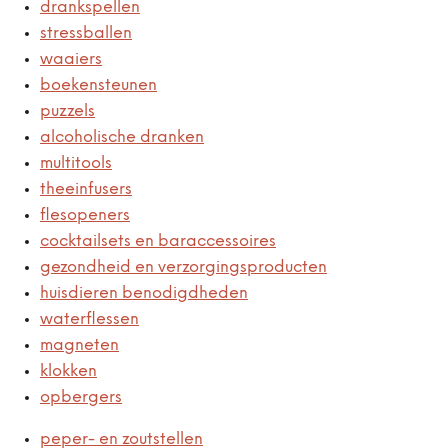
drankspellen
stressballen
waaiers
boekensteunen
puzzels
alcoholische dranken
multitools
theeinfusers
flesopeners
cocktailsets en baraccessoires
gezondheid en verzorgingsproducten
huisdieren benodigdheden
waterflessen
magneten
klokken
opbergers
peper- en zoutstellen