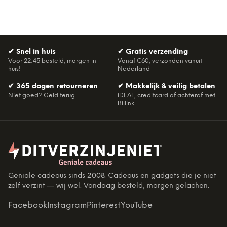
✔
Snel in huis
✔
Gratis verzending
Voor 22:45 besteld, morgen in
Vanaf €60, verzonden vanuit
huis!
Nederland
✔
365 dagen retourneren
✔
Makkelijk & veilig betalen
Niet goed? Geld terug.
iDEAL, creditcard of achteraf met
Billink
Geniale cadeaus sinds 2008. Cadeaus en gadgets die je niet
zelf verzint — wij wel. Vandaag besteld, morgen gelachen.
Facebook
Instagram
Pinterest
YouTube