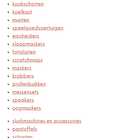
kookschorten
koelkast
munten
speelgoedvoertuigen
eischeiders
slaapmaskers
fotolijsten
scratchmaps
maskers
krabbers
prullenbakken
messensets
speakers
oogmaskers
slushmachines en accessoires
pantoffels
schorten