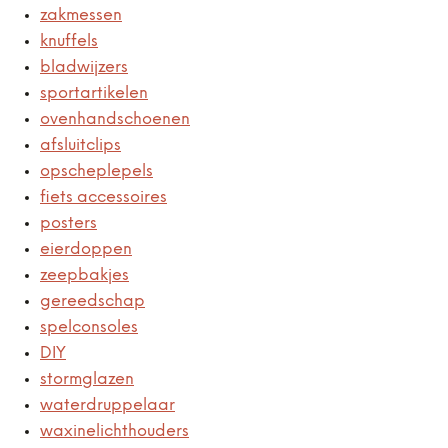
zakmessen
knuffels
bladwijzers
sportartikelen
ovenhandschoenen
afsluitclips
opscheplepels
fiets accessoires
posters
eierdoppen
zeepbakjes
gereedschap
spelconsoles
DIY
stormglazen
waterdruppelaar
waxinelichthouders