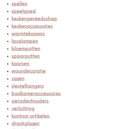
spellen
speelgoed
keukengereedschap
keukenaccessoires
warmtekussens
lavalampen
bloempotten
spaarpotten
kaarsen
woondecoratie
vazen
sleutelhangers
badkameraccessoires
sieradenhouders
verlichting
kantoor artikelen
drankglazen