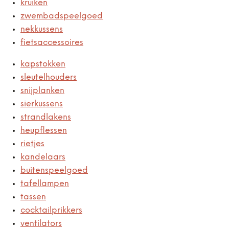
kruiken
zwembadspeelgoed
nekkussens
fietsaccessoires
kapstokken
sleutelhouders
snijplanken
sierkussens
strandlakens
heupflessen
rietjes
kandelaars
buitenspeelgoed
tafellampen
tassen
cocktailprikkers
ventilators