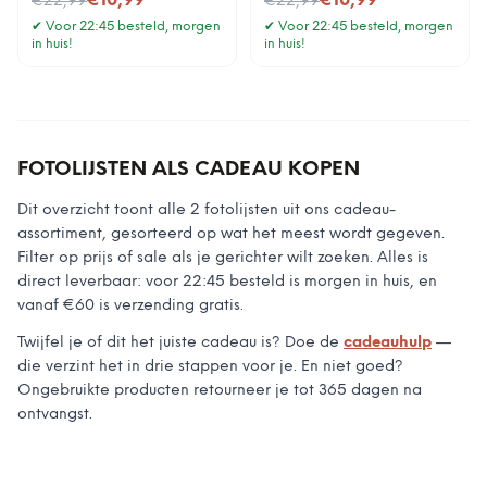
€10,99
€10,99
€22,99
€22,99
✔
Voor 22:45 besteld, morgen
✔
Voor 22:45 besteld, morgen
in huis!
in huis!
FOTOLIJSTEN
ALS CADEAU KOPEN
Dit overzicht toont
alle 2
fotolijsten
uit ons cadeau-
assortiment, gesorteerd op wat het meest wordt gegeven.
Filter op prijs of sale als je gerichter wilt zoeken. Alles is
direct leverbaar: voor 22:45 besteld is morgen in huis, en
vanaf €60 is verzending gratis.
Twijfel je of dit het juiste cadeau is? Doe de
cadeauhulp
—
die verzint het in drie stappen voor je. En niet goed?
Ongebruikte producten retourneer je tot 365 dagen na
ontvangst.