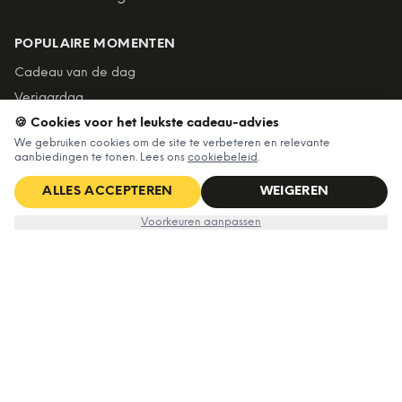
POPULAIRE MOMENTEN
Cadeau van de dag
Verjaardag
🍪 Cookies voor het leukste cadeau-advies
Moederdag
We gebruiken cookies om de site te verbeteren en relevante
Vaderdag
aanbiedingen te tonen. Lees ons
cookiebeleid
.
Kerst
ALLES ACCEPTEREN
WEIGEREN
Sinterklaas
Voorkeuren aanpassen
KLANTENSERVICE
Klantenservice
Retourneren
Over Ditverzinjeniet
Zakelijk bestellen
Algemene voorwaarden
Privacy & cookies