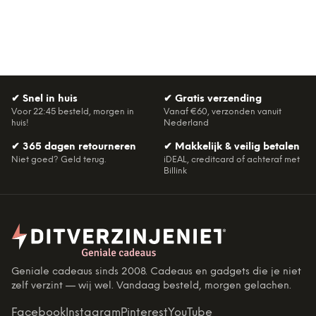
✔
Snel in huis
✔
Gratis verzending
Voor 22:45 besteld, morgen in
Vanaf €60, verzonden vanuit
huis!
Nederland
✔
365 dagen retourneren
✔
Makkelijk & veilig betalen
Niet goed? Geld terug.
iDEAL, creditcard of achteraf met
Billink
Geniale cadeaus sinds 2008. Cadeaus en gadgets die je niet
zelf verzint — wij wel. Vandaag besteld, morgen gelachen.
Facebook
Instagram
Pinterest
YouTube