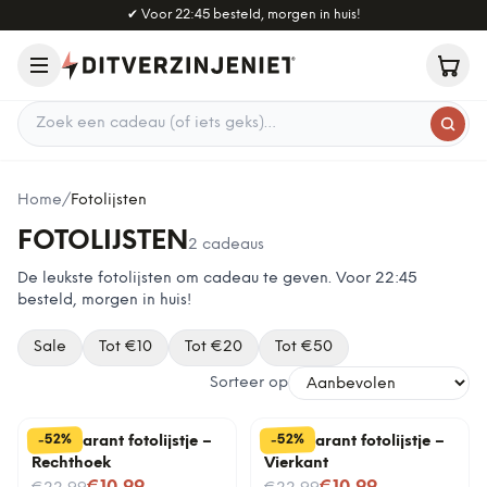
Naar hoofdinhoud
✔
Voor 22:45 besteld, morgen in huis!
Zoek een cadeau
Home
/
Fotolijsten
FOTOLIJSTEN
2
cadeaus
De leukste
fotolijsten
om cadeau te geven. Voor 22:45
besteld, morgen in huis!
Sale
Tot €
10
Tot €
20
Tot €
50
Sorteer op
%
%
52
52
-
-
Transparant fotolijstje –
Transparant fotolijstje –
Rechthoek
Vierkant
Nu voor
Nu voor