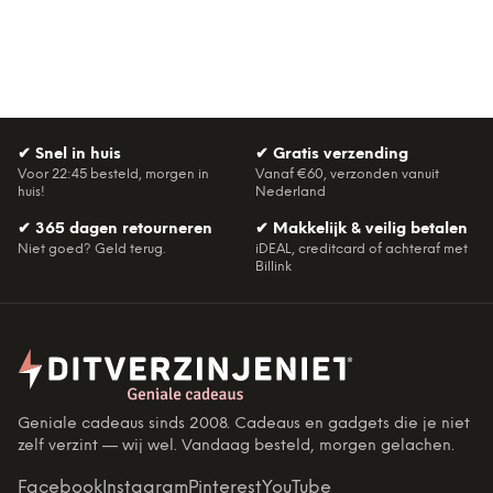
✔
Snel in huis
✔
Gratis verzending
Voor 22:45 besteld, morgen in
Vanaf €60, verzonden vanuit
huis!
Nederland
✔
365 dagen retourneren
✔
Makkelijk & veilig betalen
Niet goed? Geld terug.
iDEAL, creditcard of achteraf met
Billink
Geniale cadeaus sinds 2008. Cadeaus en gadgets die je niet
zelf verzint — wij wel. Vandaag besteld, morgen gelachen.
Facebook
Instagram
Pinterest
YouTube