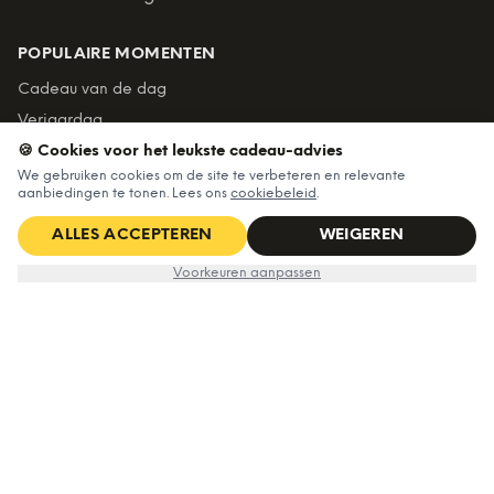
POPULAIRE MOMENTEN
Cadeau van de dag
Verjaardag
🍪 Cookies voor het leukste cadeau-advies
Moederdag
We gebruiken cookies om de site te verbeteren en relevante
Vaderdag
aanbiedingen te tonen. Lees ons
cookiebeleid
.
Kerst
ALLES ACCEPTEREN
WEIGEREN
Sinterklaas
Voorkeuren aanpassen
KLANTENSERVICE
Klantenservice
Retourneren
Over Ditverzinjeniet
Zakelijk bestellen
Algemene voorwaarden
Privacy & cookies