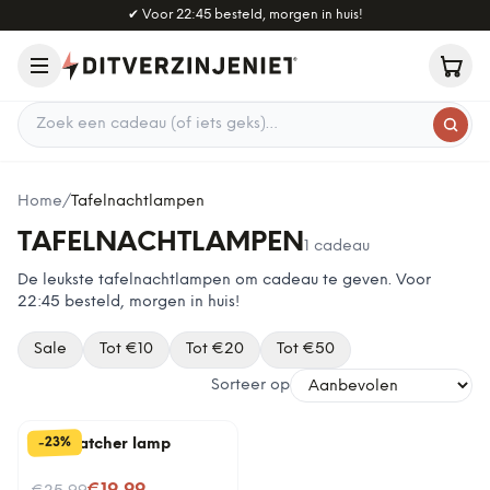
Naar hoofdinhoud
✔
Voor 22:45 besteld, morgen in huis!
Zoek een cadeau
Home
/
Tafelnachtlampen
TAFELNACHTLAMPEN
1
cadeau
De leukste
tafelnachtlampen
om cadeau te geven. Voor
22:45 besteld, morgen in huis!
Sale
Tot €
10
Tot €
20
Tot €
50
Sorteer op
%
23
-
Star Catcher lamp
Nu voor