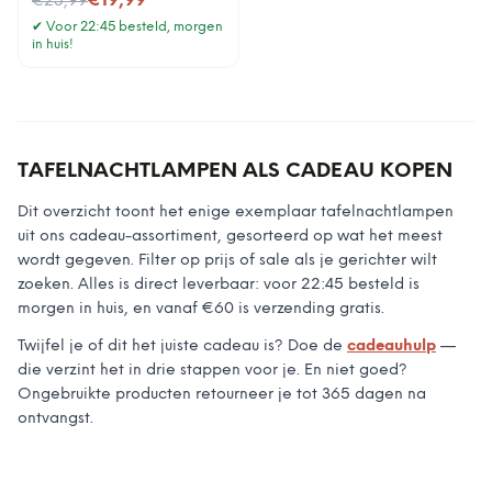
€19,99
€25,99
✔
Voor 22:45 besteld, morgen
in huis!
TAFELNACHTLAMPEN
ALS CADEAU KOPEN
Dit overzicht toont
het enige exemplaar
tafelnachtlampen
uit ons cadeau-assortiment, gesorteerd op wat het meest
wordt gegeven. Filter op prijs of sale als je gerichter wilt
zoeken. Alles is direct leverbaar: voor 22:45 besteld is
morgen in huis, en vanaf €60 is verzending gratis.
Twijfel je of dit het juiste cadeau is? Doe de
cadeauhulp
—
die verzint het in drie stappen voor je. En niet goed?
Ongebruikte producten retourneer je tot 365 dagen na
ontvangst.