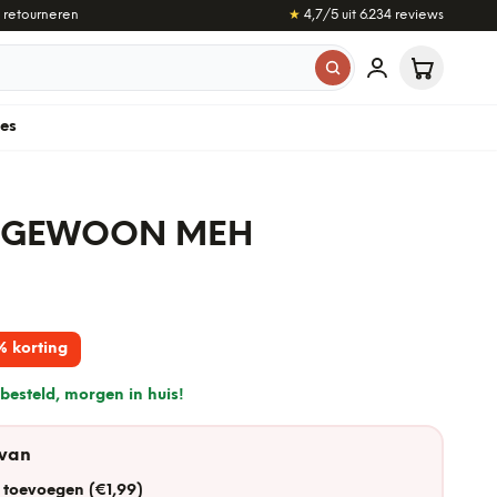
 retourneren
★
4,7
/5 uit
6.234
reviews
les
 GEWOON MEH
% korting
besteld, morgen in huis!
 van
 toevoegen (€1,99)