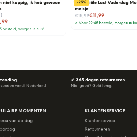
%
25
-
n niet koppig, ik heb gewoon
Financiële Last Vaderdag Mo
k
meisje
1
)
Nu voor
€11,99
€15,99
1,99
✔
Voor 22:45 besteld, morgen in hu
 besteld, morgen in huis!
rzending
✔
365 dagen retourneren
rzonden vanuit Nederland
Niet goed? Geld terug.
PULAIRE MOMENTEN
KLANTENSERVICE
eau van de dag
Klantenservice
jaardag
Retourneren