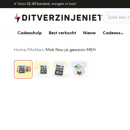
Naar hoofdinhoud
✔
Voor 22:45 besteld, morgen in huis!
Zoek een c
Cadeauhulp
Best verkocht
Nieuw
Cadeaus
Home
/
Mokken
/
Mok Nou ja gewoon MEH