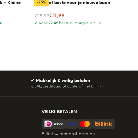
%
25
-
k – Kleine
Mok Het beste voor je nieuwe baan
Nu voor
€11,99
€15,99
is!
✔
Voor 22:45 besteld, morgen in huis!
✔
Makkelijk & veilig betalen
iDEAL, creditcard of achteraf met Billink
VEILIG BETALEN
Billink = achteraf betalen