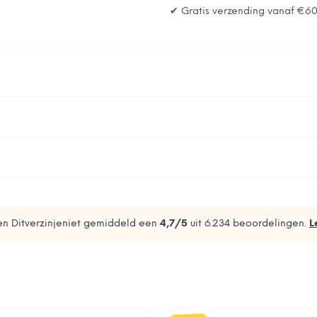
✔ Gratis verzending vanaf
€6
n Ditverzinjeniet gemiddeld een
4,7
/5
uit
6.234
beoordelingen.
L