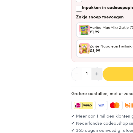
Inpakken in cadeaupapie
Zakje snoep toevoegen
Haribo MaoMixx Zakje 7
€1,99
Zakje Napoleon Fruitmix 
€3,99
−
Aantal
+
:
1
Grotere aantallen, met of zon
✔ Meer dan 1 miljoen klanten 
✔ Nederlandse cadeaushop si
✔ 365 dagen eenvoudig retou