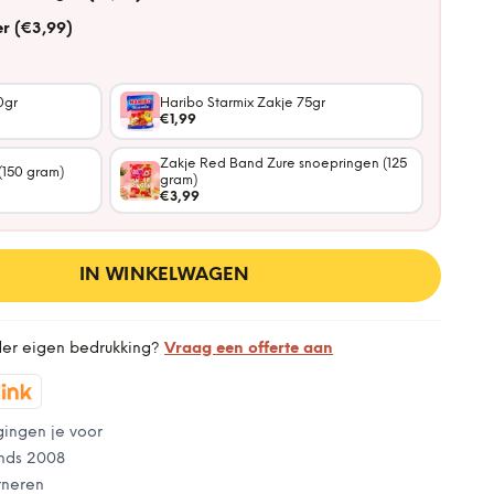
r (€3,99)
0gr
Haribo Starmix Zakje 75gr
€1,99
Zakje Red Band Zure snoepringen (125
(150 gram)
gram)
€3,99
IN WINKELWAGEN
der eigen bedrukking?
Vraag een offerte aan
gingen je voor
nds 2008
rneren