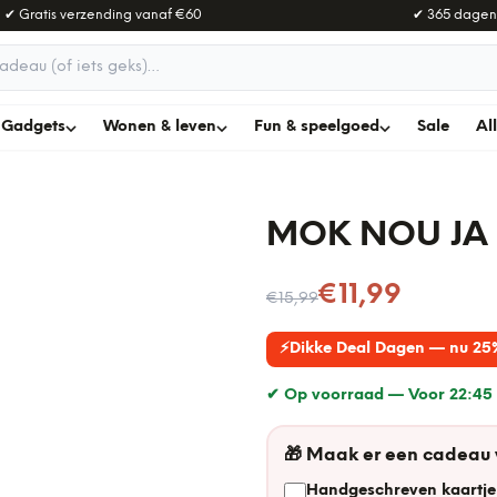
✔ Gratis verzending vanaf
€60
✔ 365 dagen
adeau
Gadgets
Wonen & leven
Fun & speelgoed
Sale
Al
MOK NOU JA
Nu voor
€11,99
€15,99
⚡
Dikke Deal Dagen — nu 25
✔ Op voorraad —
Voor 22:45 
🎁
Maak er een cadeau
Handgeschreven kaartje