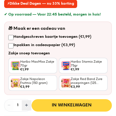
⚡
Dikke Deal Dagen — nu 33% korting
✔ Op voorraad —
Voor 22:45 besteld, morgen in huis!
🎁
Maak er een cadeau van
Handgeschreven kaartje toevoegen (€1,99)
Inpakken in cadeaupapier (€3,99)
Zakje snoep toevoegen
Haribo MaoMixx Zakje
Haribo Starmix Zakje
70gr
75gr
€1,99
€1,99
Zakje Napoleon
Zakje Red Band Zure
Fruitmix (150 gram)
snoepringen (125
€3,99
gram)
€3,99
−
Aantal
+
:
IN WINKELWAGEN
1