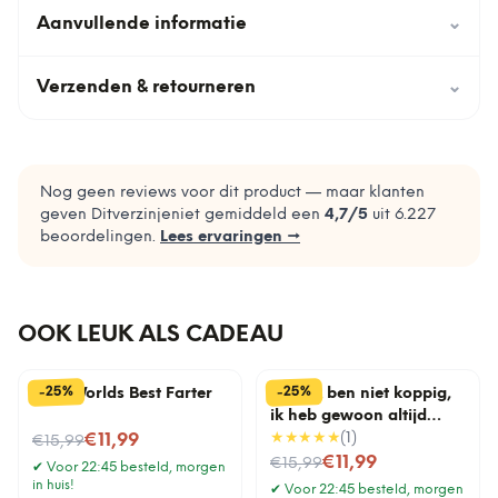
Aanvullende informatie
⌄
Verzenden & retourneren
⌄
Nog geen reviews voor dit product — maar klanten
geven Ditverzinjeniet gemiddeld een
4,7
/5
uit
6.227
beoordelingen.
Lees ervaringen →
OOK LEUK ALS CADEAU
%
%
25
25
-
-
Mok Worlds Best Farter
Mok Ik ben niet koppig,
ik heb gewoon altijd
Nu voor
gelijk
★★★★★
(
1
)
€11,99
€15,99
Nu voor
€11,99
€15,99
✔
Voor 22:45 besteld, morgen
in huis!
✔
Voor 22:45 besteld, morgen