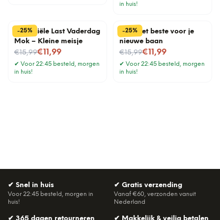
in huis!
%
%
25
25
-
-
Financiële Last Vaderdag
Mok Het beste voor je
Mok – Kleine meisje
nieuwe baan
Nu voor
Nu voor
€11,99
€11,99
€15,99
€15,99
✔
Voor 22:45 besteld, morgen
✔
Voor 22:45 besteld, morgen
in huis!
in huis!
✔
Snel in huis
✔
Gratis verzending
Voor 22:45 besteld, morgen in
Vanaf €60, verzonden vanuit
huis!
Nederland
✔
365 dagen retourneren
✔
Makkelijk & veilig betalen