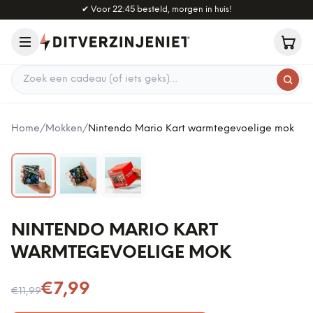
Naar hoofdinhoud
✔
Voor 22:45 besteld, morgen in huis!
Zoek een cadeau
Home
/
Mokken
/
Nintendo Mario Kart warmtegevoelige mok
NINTENDO MARIO KART
WARMTEGEVOELIGE MOK
Nu voor
€7,99
€11,99