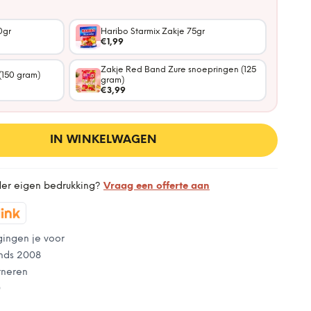
0gr
Haribo Starmix Zakje 75gr
€1,99
Zakje Red Band Zure snoepringen (125
(150 gram)
gram)
€3,99
IN WINKELWAGEN
der eigen bedrukking?
Vraag een offerte aan
gingen je voor
nds 2008
rneren
0