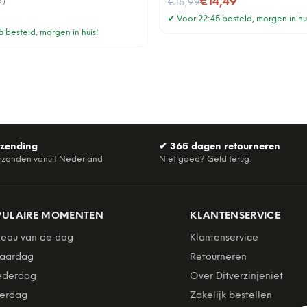
3
)
Nu voor
€14,49
€15,99
✔
Voor 22:45 besteld, morgen in hu
 besteld, morgen in huis!
rzending
✔
365 dagen retourneren
rzonden vanuit Nederland
Niet goed? Geld terug.
PULAIRE MOMENTEN
KLANTENSERVICE
eau van de dag
Klantenservice
jaardag
Retourneren
derdag
Over Ditverzinjeniet
erdag
Zakelijk bestellen