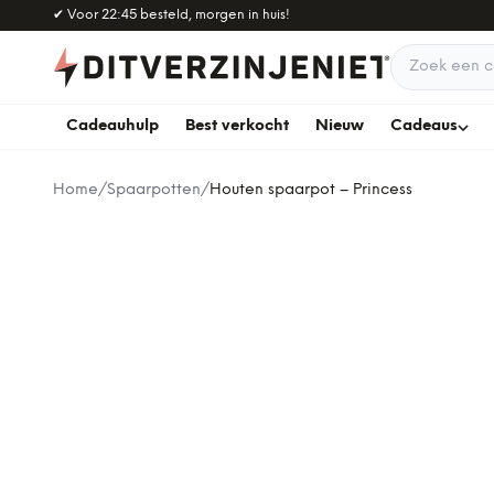
Naar hoofdinhoud
✔
Voor 22:45 besteld, morgen in huis!
Zoek een c
Cadeauhulp
Best verkocht
Nieuw
Cadeaus
Home
/
Spaarpotten
/
Houten spaarpot – Princess