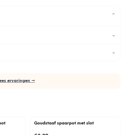
⌄
⌄
⌄
ees ervaringen →
pot
Goudstaaf spaarpot met slot