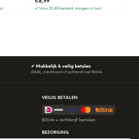
€8,99
is!
✔
Voor 22:45 besteld, morgen in huis!
✔
Makkelijk & veilig betalen
iDEAL, creditcard of achteraf met Billink
VEILIG BETALEN
Billink = achteraf betalen
BEZORGING