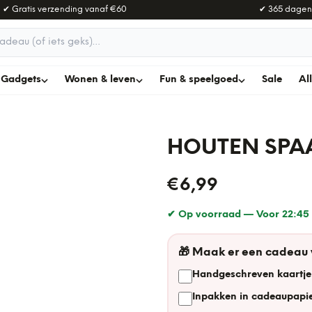
✔ Gratis verzending vanaf
€60
✔ 365 dagen
adeau
Gadgets
Wonen & leven
Fun & speelgoed
Sale
Al
HOUTEN SPAA
€6,99
✔ Op voorraad —
Voor 22:45 
🎁
Maak er een cadeau
Handgeschreven kaartje
Inpakken in cadeaupapie