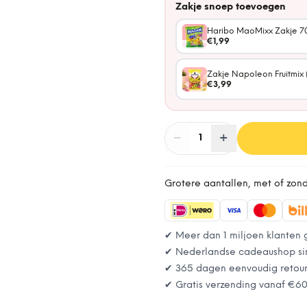
Zakje snoep toevoegen
Haribo MaoMixx Zakje 7
€1,99
Zakje Napoleon Fruitmix 
€3,99
−
Aantal
+
:
1
Grotere aantallen, met of zon
✔ Meer dan 1 miljoen klanten 
✔ Nederlandse cadeaushop si
✔ 365 dagen eenvoudig retou
✔ Gratis verzending vanaf
€6