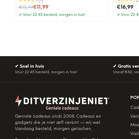
★★★★
★
(
1
)
★★★★
½
(
Nu voor
€11,99
€16,99
€13,99
✔
Voor 22:45 besteld, morgen in huis!
✔
Voor 22:45
✔
Snel in huis
✔
Gratis ve
Voor 22:45 besteld, morgen in huis!
Vanaf €60, ve
PO
Cad
Geniale cadeaus sinds 2008. Cadeaus en
Ver
gadgets die je niet zelf verzint — wij wel.
Moe
Vandaag besteld, morgen gelachen.
Vad