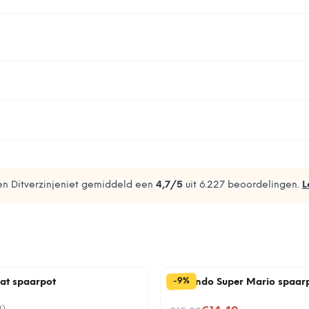
n Ditverzinjeniet gemiddeld een
4,7
/5
uit
6.227
beoordelingen.
L
%
9
-
kat spaarpot
Nintendo Super Mario spaar