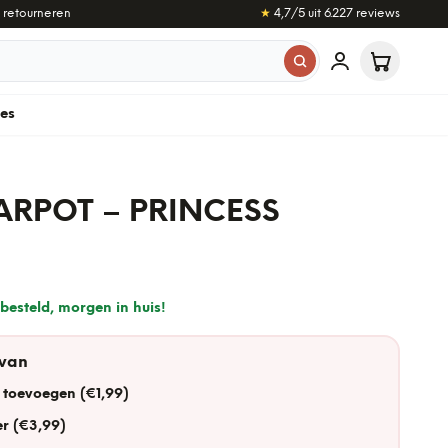
 retourneren
★
4,7
/5 uit
6.227
reviews
les
RPOT – PRINCESS
besteld, morgen in huis!
 van
 toevoegen (€1,99)
r (€3,99)