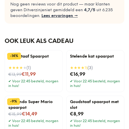
Nog geen reviews voor dit product — maar klanten
geven Ditverzinjeniet gemiddeld een
4,7
/5
uit
6.235
beoordelingen.
Lees ervaringen →
OOK LEUK ALS CADEAU
%
14
-
Goudstaaf Spaarpot
Stelende kat spaarpot
★★★★
★
(
1
)
★★★★
½
(
3
)
Nu voor
€11,99
€16,99
€13,99
✔
Voor 22:45 besteld, morgen
✔
Voor 22:45 besteld, morgen
in huis!
in huis!
%
9
-
Nintendo Super Mario
Goudstaaf spaarpot met
spaarpot
slot
Nu voor
€14,49
€8,99
€15,99
✔
Voor 22:45 besteld, morgen
✔
Voor 22:45 besteld, morgen
in huis!
in huis!