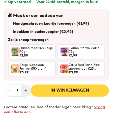
✔ Op voorraad —
Voor 22:45 besteld, morgen in huis!
🎁
Maak er een cadeau van
Handgeschreven kaartje toevoegen (€1,99)
Inpakken in cadeaupapier (€3,99)
Zakje snoep toevoegen
Haribo MaoMixx Zakje
Haribo Starmix Zakje
70gr
75gr
€1,99
€1,99
Zakje Napoleon
Zakje Red Band Zure
Fruitmix (150 gram)
snoepringen (125
€3,99
gram)
€3,99
−
Aantal
+
:
IN WINKELWAGEN
1
Grotere aantallen, met of zonder eigen bedrukking?
Vraag
een offerte aan