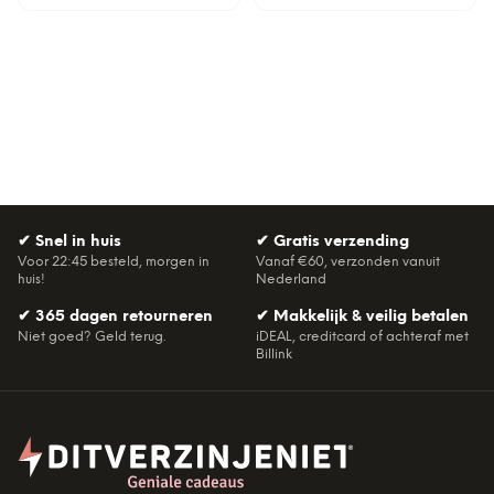
✔
Snel in huis
✔
Gratis verzending
Voor 22:45 besteld, morgen in
Vanaf €60, verzonden vanuit
huis!
Nederland
✔
365 dagen retourneren
✔
Makkelijk & veilig betalen
Niet goed? Geld terug.
iDEAL, creditcard of achteraf met
Billink