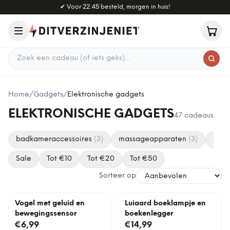
Naar hoofdinhoud
✔
Voor 22:45 besteld, morgen in huis!
Zoek een cadeau
Home
/
Gadgets
/
Elektronische gadgets
ELEKTRONISCHE GADGETS
47
cadeaus
badkameraccessoires
(
3
)
massageapparaten
(
3
)
spee
Sale
Tot €
10
Tot €
20
Tot €
50
Sorteer op
Vogel met geluid en
Luiaard boeklampje en
bewegingssensor
boekenlegger
€6,99
€14,99