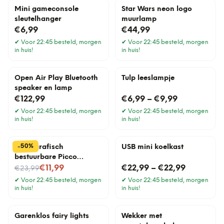
Mini gameconsole
Star Wars neon logo
sleutelhanger
muurlamp
€6,99
€44,99
✔
Voor 22:45 besteld, morgen
✔
Voor 22:45 besteld, morgen
in huis!
in huis!
Open Air Play Bluetooth
Tulp leeslampje
speaker en lamp
€122,99
€6,99
–
€9,99
✔
Voor 22:45 besteld, morgen
✔
Voor 22:45 besteld, morgen
in huis!
in huis!
%
50
-
Radiografisch
USB mini koelkast
bestuurbare Picco
Nu voor
stuntauto
€11,99
€22,99
–
€22,99
€23,99
✔
Voor 22:45 besteld, morgen
✔
Voor 22:45 besteld, morgen
in huis!
in huis!
Garenklos fairy lights
Wekker met