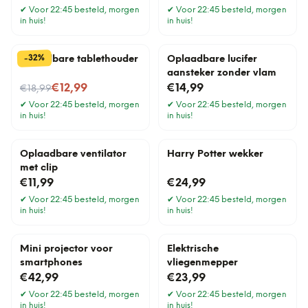
✔
Voor 22:45 besteld, morgen
✔
Voor 22:45 besteld, morgen
in huis!
in huis!
%
32
-
Verstelbare tablethouder
Oplaadbare lucifer
aansteker zonder vlam
Nu voor
€12,99
€14,99
€18,99
✔
Voor 22:45 besteld, morgen
✔
Voor 22:45 besteld, morgen
in huis!
in huis!
Oplaadbare ventilator
Harry Potter wekker
met clip
€11,99
€24,99
✔
Voor 22:45 besteld, morgen
✔
Voor 22:45 besteld, morgen
in huis!
in huis!
Mini projector voor
Elektrische
smartphones
vliegenmepper
€42,99
€23,99
✔
Voor 22:45 besteld, morgen
✔
Voor 22:45 besteld, morgen
in huis!
in huis!