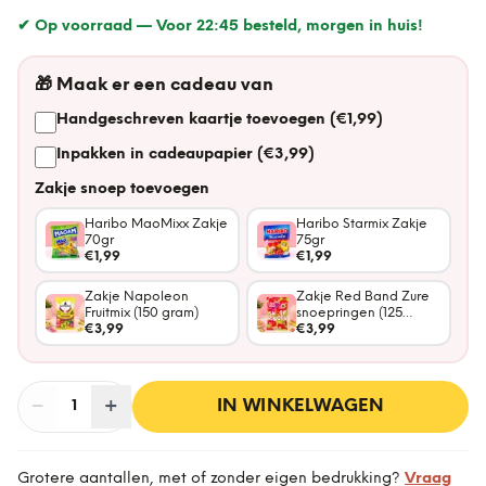
✔ Op voorraad —
Voor 22:45 besteld, morgen in huis!
🎁
Maak er een cadeau van
Handgeschreven kaartje toevoegen (€1,99)
Inpakken in cadeaupapier (€3,99)
Zakje snoep toevoegen
Haribo MaoMixx Zakje
Haribo Starmix Zakje
70gr
75gr
€1,99
€1,99
Zakje Napoleon
Zakje Red Band Zure
Fruitmix (150 gram)
snoepringen (125
€3,99
gram)
€3,99
−
Aantal
+
:
IN WINKELWAGEN
1
Grotere aantallen, met of zonder eigen bedrukking?
Vraag