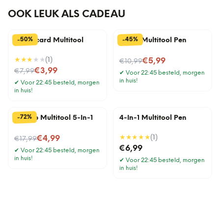
OOK LEUK ALS CADEAU
%
%
50
45
-
-
Creditcard Multitool
6-In-1 Multitool Pen
★★★
★★
(
1
)
Nu voor
€5,99
€10,99
Nu voor
€3,99
€7,99
✔
Voor 22:45 besteld, morgen
in huis!
✔
Voor 22:45 besteld, morgen
in huis!
%
72
-
Scarab Multitool 5-In-1
4-In-1 Multitool Pen
Nu voor
★★★★★
(
1
)
€4,99
€17,99
€6,99
✔
Voor 22:45 besteld, morgen
in huis!
✔
Voor 22:45 besteld, morgen
in huis!