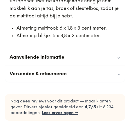
flesopener. Met de karabijnhaak hang je hem
makkelijk aan je tas, broek of sleutelbos, zodat je
de multitool altijd bij je hebt.
Afmeting multitool: 6 x 1,8 x 3 centimeter.
Afmeting blikje: 6 x 8,8 x 2 centimeter.
Aanvullende informatie
⌄
Verzenden & retourneren
⌄
Nog geen reviews voor dit product — maar klanten
geven Ditverzinjeniet gemiddeld een
4,7
/5
uit
6.234
beoordelingen.
Lees ervaringen →