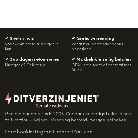
✔
Snel in huis
✔
Gratis verzending
Voor 22:45 besteld, morgen in
Vanaf €60, verzonden vanuit
huis!
Nederland
✔
365 dagen retourneren
✔
Makkelijk & veilig betalen
Niet goed? Geld terug.
iDEAL, creditcard of achteraf met
Billink
Geniale cadeaus sinds 2008. Cadeaus en gadgets die je niet
zelf verzint — wij wel. Vandaag besteld, morgen gelachen.
Facebook
Instagram
Pinterest
YouTube