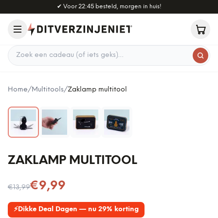
Naar hoofdinhoud
✔
Voor 22:45 besteld, morgen in huis!
Zoek een cadeau
Home
/
Multitools
/
Zaklamp multitool
ZAKLAMP MULTITOOL
Nu voor
€9,99
€13,99
⚡
Dikke Deal Dagen — nu 29% korting