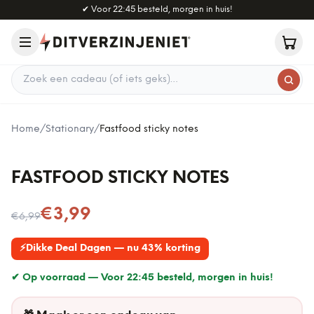
Naar hoofdinhoud
✔
Voor 22:45 besteld, morgen in huis!
Zoek een cadeau
Home
/
Stationary
/
Fastfood sticky notes
FASTFOOD STICKY NOTES
Nu voor
€3,99
€6,99
⚡
Dikke Deal Dagen — nu 43% korting
✔ Op voorraad —
Voor 22:45 besteld, morgen in huis!