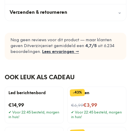
Verzenden & retourneren
⌄
Nog geen reviews voor dit product — maar klanten
geven Ditverzinjeniet gemiddeld een
4,7
/5
uit
6.234
beoordelingen.
Lees ervaringen →
OOK LEUK ALS CADEAU
%
43
-
Led berichtenbord
Gras pen
Nu voor
€14,99
€3,99
€6,99
✔
Voor 22:45 besteld, morgen
✔
Voor 22:45 besteld, morgen
in huis!
in huis!