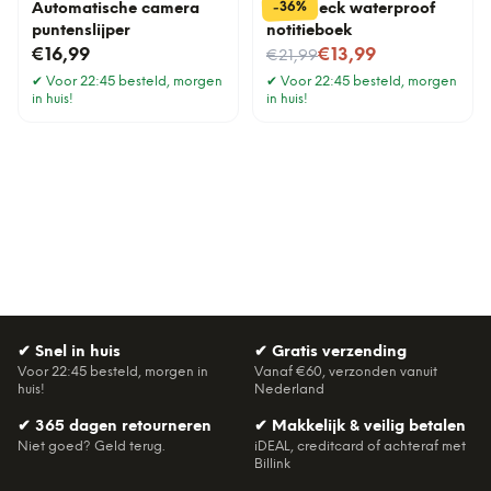
%
36
-
Automatische camera
Raincheck waterproof
puntenslijper
notitieboek
Nu voor
€16,99
€13,99
€21,99
✔
Voor 22:45 besteld, morgen
✔
Voor 22:45 besteld, morgen
in huis!
in huis!
✔
Snel in huis
✔
Gratis verzending
Voor 22:45 besteld, morgen in
Vanaf €60, verzonden vanuit
huis!
Nederland
✔
365 dagen retourneren
✔
Makkelijk & veilig betalen
Niet goed? Geld terug.
iDEAL, creditcard of achteraf met
Billink