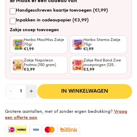
🎁
Maak er een cadeau van
Handgeschreven kaartje toevoegen (€1,99)
Inpakken in cadeaupapier (€3,99)
Zakje snoep toevoegen
Haribo MaoMixx Zakje
Haribo Starmix Zakje
70gr
75gr
€1,99
€1,99
Zakje Napoleon
Zakje Red Band Zure
Fruitmix (150 gram)
snoepringen (125
€3,99
gram)
€3,99
−
Aantal
+
:
IN WINKELWAGEN
1
Grotere aantallen, met of zonder eigen bedrukking?
Vraag
een offerte aan