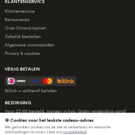
KLANTENSERVICE
Klantenservice
Retourneren
Over Ditverzinjeniet
Zakelijk bestellen
Algemene voorwaarden
Privacy & cookies
VEILIG BETALEN
Billink = achteraf betalen
BEZORGING
Voor 22:45 besteld, morgen in huis. Gratis verzending vanaf
€60. Tot 365 dagen retourneren.
🍪 Cookies voor het leukste cadeau-advies
★
4,7
/5 uit
6.234
beoordelingen
We gebruiken cookies om de site te verbeteren en relevante
aanbiedingen te tonen. Lees ons
cookiebeleid
.