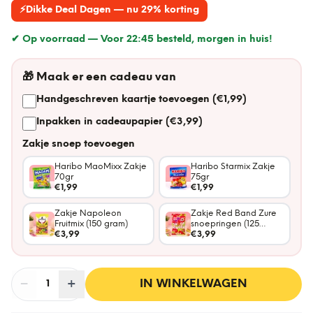
⚡
Dikke Deal Dagen — nu 29% korting
✔ Op voorraad —
Voor 22:45 besteld, morgen in huis!
🎁
Maak er een cadeau van
Handgeschreven kaartje toevoegen (€1,99)
Inpakken in cadeaupapier (€3,99)
Zakje snoep toevoegen
Haribo MaoMixx Zakje
Haribo Starmix Zakje
70gr
75gr
€1,99
€1,99
Zakje Napoleon
Zakje Red Band Zure
Fruitmix (150 gram)
snoepringen (125
€3,99
gram)
€3,99
−
Aantal
+
:
IN WINKELWAGEN
1