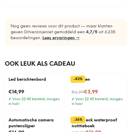
Nog geen reviews voor dit product — maar klanten
geven Ditverzinjeniet gemiddeld een
4,7
/5
uit
6.235
beoordelingen.
Lees ervaringen →
OOK LEUK ALS CADEAU
%
43
-
Led berichtenbord
Gras pen
Nu voor
€14,99
€3,99
€6,99
✔
Voor 22:45 besteld, morgen
✔
Voor 22:45 besteld, morgen
in huis!
in huis!
%
36
-
Automatische camera
Raincheck waterproof
puntenslijper
notitieboek