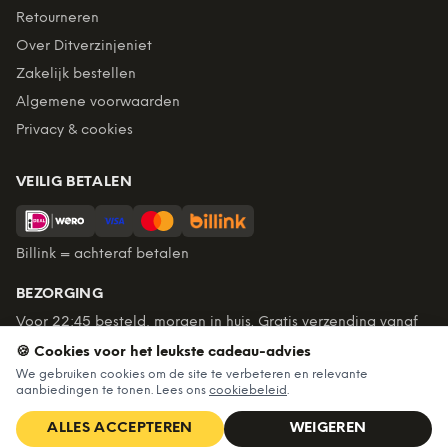
Retourneren
Over Ditverzinjeniet
Zakelijk bestellen
Algemene voorwaarden
Privacy & cookies
VEILIG BETALEN
Billink = achteraf betalen
BEZORGING
Voor 22:45 besteld, morgen in huis. Gratis verzending vanaf
€60. Tot 365 dagen retourneren.
🍪 Cookies voor het leukste cadeau-advies
★
4,7
/5 uit
6.235
beoordelingen
We gebruiken cookies om de site te verbeteren en relevante
aanbiedingen te tonen. Lees ons
cookiebeleid
.
ALLES ACCEPTEREN
WEIGEREN