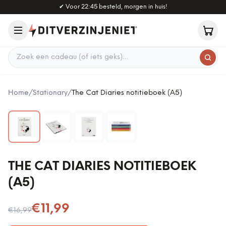
Naar hoofdinhoud
✔
Voor 22:45 besteld, morgen in huis!
Zoek een cadeau
Home
/
Stationary
/
The Cat Diaries notitieboek (A5)
THE CAT DIARIES NOTITIEBOEK
(A5)
Nu voor
€11,99
€16,99