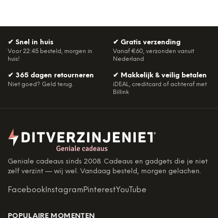
✔
Snel in huis
✔
Gratis verzending
Voor 22:45 besteld, morgen in
Vanaf €60, verzonden vanuit
huis!
Nederland
✔
365 dagen retourneren
✔
Makkelijk & veilig betalen
Niet goed? Geld terug.
iDEAL, creditcard of achteraf met
Billink
Geniale cadeaus sinds 2008. Cadeaus en gadgets die je niet
zelf verzint — wij wel. Vandaag besteld, morgen gelachen.
Facebook
Instagram
Pinterest
YouTube
POPULAIRE MOMENTEN