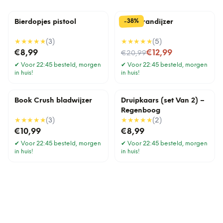
%
38
-
Bierdopjes pistool
BBQ brandijzer
★★★★★
(
3
)
★★★★★
(
5
)
Nu voor
€8,99
€12,99
€20,99
✔
Voor 22:45 besteld, morgen
✔
Voor 22:45 besteld, morgen
in huis!
in huis!
Book Crush bladwijzer
Druipkaars (set Van 2) –
Regenboog
★★★★★
(
3
)
★★★★★
(
2
)
€10,99
€8,99
✔
Voor 22:45 besteld, morgen
✔
Voor 22:45 besteld, morgen
in huis!
in huis!