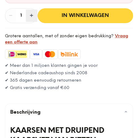
−
Aantal
+
:
IN WINKELWAGEN
1
Grotere aantallen, met of zonder eigen bedrukking?
Vraag
een offerte aan
✔ Meer dan 1 miljoen klanten gingen je voor
✔ Nederlandse cadeaushop sinds 2008
✔ 365 dagen eenvoudig retourneren
✔ Gratis verzending vanaf
€60
Beschrijving
⌄
KAARSEN MET DRUIPEND