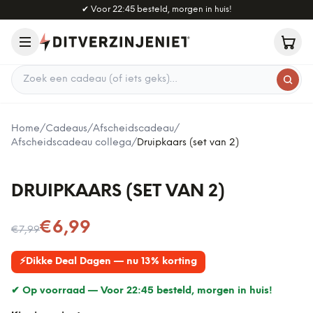
Naar hoofdinhoud
✔
Voor 22:45 besteld, morgen in huis!
Zoek een cadeau
Home
/
Cadeaus
/
Afscheidscadeau
/
Afscheidscadeau collega
/
Druipkaars (set van 2)
DRUIPKAARS (SET VAN 2)
Nu voor
€6,99
€7,99
⚡
Dikke Deal Dagen — nu 13% korting
✔ Op voorraad —
Voor 22:45 besteld, morgen in huis!