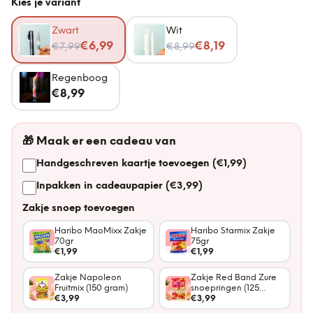
Kies je variant
Zwart
Wit
Nu voor
Nu voor
€6,99
€8,19
€7,99
€8,99
Regenboog
€8,99
🎁
Maak er een cadeau van
Handgeschreven kaartje toevoegen (€1,99)
Inpakken in cadeaupapier (€3,99)
Zakje snoep toevoegen
Haribo MaoMixx Zakje
Haribo Starmix Zakje
70gr
75gr
€1,99
€1,99
Zakje Napoleon
Zakje Red Band Zure
Fruitmix (150 gram)
snoepringen (125
€3,99
gram)
€3,99