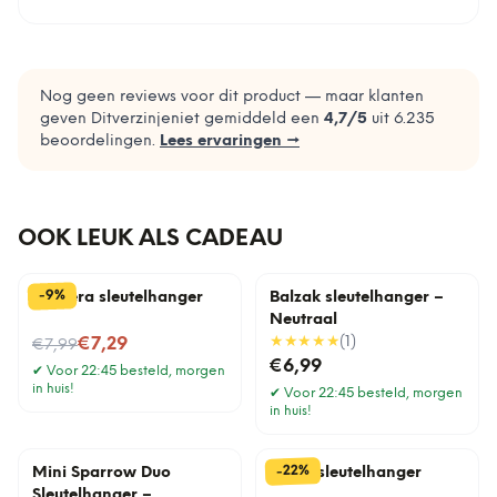
Nog geen reviews voor dit product — maar klanten
geven Ditverzinjeniet gemiddeld een
4,7
/5
uit
6.235
beoordelingen.
Lees ervaringen →
OOK LEUK ALS CADEAU
%
9
-
Camera sleutelhanger
Balzak sleutelhanger –
Neutraal
Nu voor
★★★★★
(
1
)
€7,29
€7,99
€6,99
✔
Voor 22:45 besteld, morgen
in huis!
✔
Voor 22:45 besteld, morgen
in huis!
%
22
-
Mini Sparrow Duo
Raket sleutelhanger
Sleutelhanger –