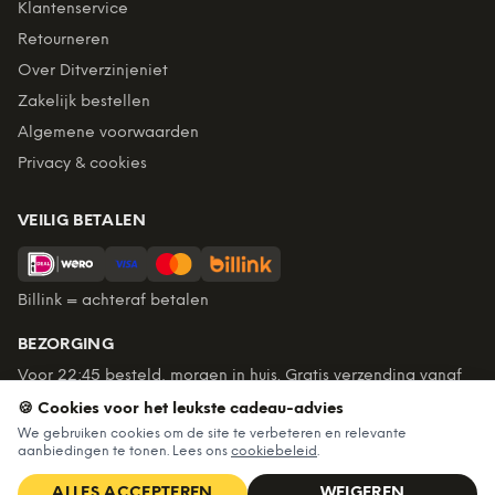
Klantenservice
Retourneren
Over Ditverzinjeniet
Zakelijk bestellen
Algemene voorwaarden
Privacy & cookies
VEILIG BETALEN
Billink = achteraf betalen
BEZORGING
Voor 22:45 besteld, morgen in huis. Gratis verzending vanaf
€60. Tot 365 dagen retourneren.
🍪 Cookies voor het leukste cadeau-advies
★
4,7
/5 uit
6.235
beoordelingen
We gebruiken cookies om de site te verbeteren en relevante
aanbiedingen te tonen. Lees ons
cookiebeleid
.
ALLES ACCEPTEREN
WEIGEREN