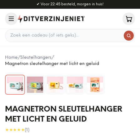
Naar hoofdinhoud
✔
Voor 22:45 besteld, morgen in huis!
Zoek een cadeau
Home
/
Sleutelhangers
/
Magnetron sleutelhanger met licht en geluid
MAGNETRON SLEUTELHANGER
MET LICHT EN GELUID
★★★★★
(
1
)