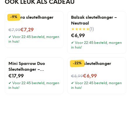
OOK LEUK ALS CADEAU
%
9
-
Camera sleutelhanger
Balzak sleutelhanger –
Neutraal
Nu voor
★★★★★
(
1
)
€7,29
€7,99
€6,99
✔
Voor 22:45 besteld, morgen
in huis!
✔
Voor 22:45 besteld, morgen
in huis!
%
22
-
Mini Sparrow Duo
Raket sleutelhanger
Sleutelhanger –
Wit/Blauw
Nu voor
€17,99
€6,99
€8,99
✔
Voor 22:45 besteld, morgen
✔
Voor 22:45 besteld, morgen
in huis!
in huis!