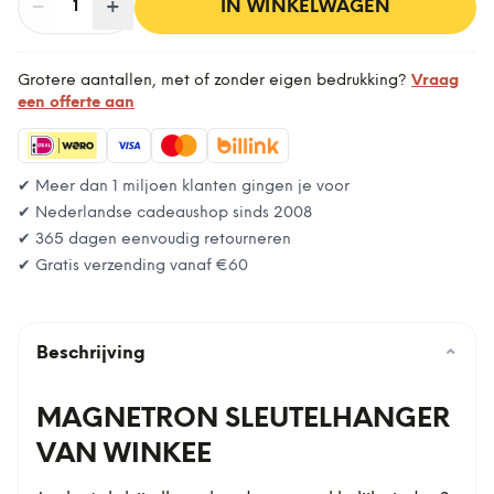
−
Aantal
+
:
IN WINKELWAGEN
1
Grotere aantallen, met of zonder eigen bedrukking?
Vraag
een offerte aan
✔ Meer dan 1 miljoen klanten gingen je voor
✔ Nederlandse cadeaushop sinds 2008
✔ 365 dagen eenvoudig retourneren
✔ Gratis verzending vanaf
€60
Beschrijving
⌄
MAGNETRON SLEUTELHANGER
VAN WINKEE