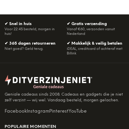
✔
Snel in huis
✔
Gratis verzending
Voor 22:45 besteld, morgen in
Vanaf €60, verzonden vanuit
huis!
Nederland
✔
365 dagen retourneren
✔
Makkelijk & veilig betalen
Niet goed? Geld terug.
iDEAL, creditcard of achteraf met
Billink
Geniale cadeaus sinds 2008. Cadeaus en gadgets die je niet
zelf verzint — wij wel. Vandaag besteld, morgen gelachen.
Facebook
Instagram
Pinterest
YouTube
POPULAIRE MOMENTEN