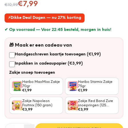
Nu voor
€7,99
€10,99
⚡
Dikke Deal Dagen — nu 27% korting
✔ Op voorraad —
Voor 22:45 besteld, morgen in huis!
🎁
Maak er een cadeau van
Handgeschreven kaartje toevoegen (€1,99)
Inpakken in cadeaupapier (€3,99)
Zakje snoep toevoegen
Haribo MaoMixx Zakje
Haribo Starmix Zakje
70gr
75gr
€1,99
€1,99
Zakje Napoleon
Zakje Red Band Zure
Fruitmix (150 gram)
snoepringen (125
€3,99
gram)
€3,99