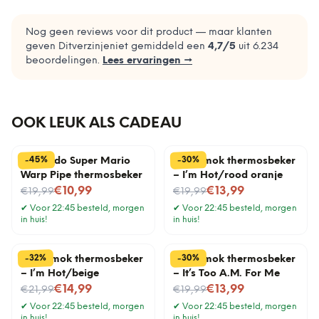
Nog geen reviews voor dit product — maar klanten
geven Ditverzinjeniet gemiddeld een
4,7
/5
uit
6.234
beoordelingen.
Lees ervaringen →
OOK LEUK ALS CADEAU
%
%
45
30
-
-
Nintendo Super Mario
Koffiemok thermosbeker
Warp Pipe thermosbeker
– I’m Hot/rood oranje
Nu voor
Nu voor
€10,99
€13,99
€19,99
€19,99
✔
Voor 22:45 besteld, morgen
✔
Voor 22:45 besteld, morgen
in huis!
in huis!
%
%
30
32
-
-
Koffiemok thermosbeker
Koffiemok thermosbeker
– I’m Hot/beige
– It’s Too A.M. For Me
Nu voor
Nu voor
€14,99
€13,99
€21,99
€19,99
✔
Voor 22:45 besteld, morgen
✔
Voor 22:45 besteld, morgen
in huis!
in huis!