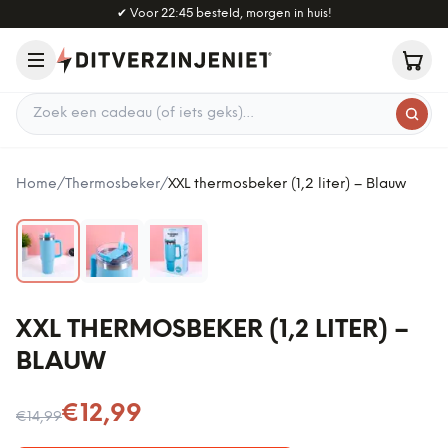
Naar hoofdinhoud
✔
Voor 22:45 besteld, morgen in huis!
Zoek een cadeau
Home
/
Thermosbeker
/
XXL thermosbeker (1,2 liter) – Blauw
XXL THERMOSBEKER (1,2 LITER) –
BLAUW
Nu voor
€12,99
€14,99