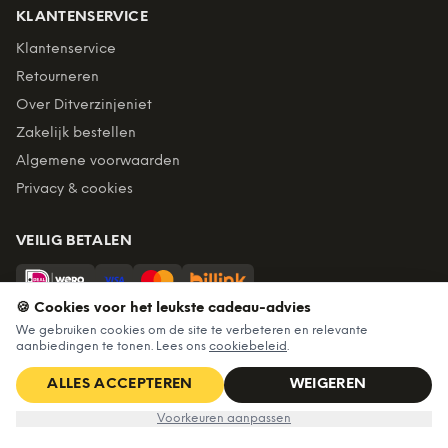
KLANTENSERVICE
Klantenservice
Retourneren
Over Ditverzinjeniet
Zakelijk bestellen
Algemene voorwaarden
Privacy & cookies
VEILIG BETALEN
🍪 Cookies voor het leukste cadeau-advies
Billink = achteraf betalen
We gebruiken cookies om de site te verbeteren en relevante
aanbiedingen te tonen. Lees ons
cookiebeleid
.
BEZORGING
Voor 22:45 besteld, morgen in huis. Gratis verzending vanaf
ALLES ACCEPTEREN
WEIGEREN
€60. Tot 365 dagen retourneren.
Nu voor
€12,99
IN WINKELWAGEN
€14,99
Voorkeuren aanpassen
★
4,7
/5 uit
6.234
beoordelingen