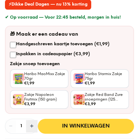
⚡
Dikke Deal Dagen — nu 13% korting
✔ Op voorraad —
Voor 22:45 besteld, morgen in huis!
🎁
Maak er een cadeau van
Handgeschreven kaartje toevoegen (€1,99)
Inpakken in cadeaupapier (€3,99)
Zakje snoep toevoegen
Haribo MaoMixx Zakje
Haribo Starmix Zakje
70gr
75gr
€1,99
€1,99
Zakje Napoleon
Zakje Red Band Zure
Fruitmix (150 gram)
snoepringen (125
€3,99
gram)
€3,99
−
Aantal
+
:
IN WINKELWAGEN
1