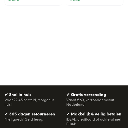
✔
Snel in huis
✔
Gratis verzending
Voor 22:45 besteld, morgen in
Vanaf €60, verzonden vanuit
huis!
Nederland
✔
365 dagen retourneren
✔
Makkelijk & veilig betalen
Niet goed? Geld terug.
iDEAL, creditcard of achteraf met
Billink