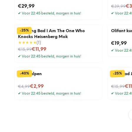
Nu voor
€29,99
€3
€39,99
✔
Voor 22:45 besteld, morgen in huis!
✔
Voor 22:45
%
25
-
Breaking Bad I Am The One Who
Olifant ku
Knocks Heisenberg Mok
★★★★★
(
1
)
€19,99
Nu voor
€11,99
€15,99
✔
Voor 22:45
✔
Voor 22:45 besteld, morgen in huis!
%
%
40
25
-
-
Drol balpen
Mok Dad 
Nu voor
Nu voor
€2,99
€1
€4,99
€15,99
✔
Voor 22:45 besteld, morgen in huis!
✔
Voor 22:45