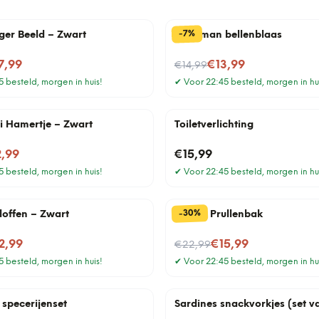
%
7
-
ger Beeld – Zwart
Kerstman bellenblaas
Nu voor
7,99
€13,99
€14,99
 besteld, morgen in huis!
✔
Voor 22:45 besteld, morgen in hu
ni Hamertje – Zwart
Toiletverlichting
2,99
€15,99
 besteld, morgen in huis!
✔
Voor 22:45 besteld, morgen in hu
%
30
-
loffen – Zwart
Letters Prullenbak
Nu voor
2,99
€15,99
€22,99
 besteld, morgen in huis!
✔
Voor 22:45 besteld, morgen in hu
 specerijenset
Sardines snackvorkjes (set v