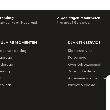
rzending
✔
365 dagen retourneren
rzonden vanuit Nederland
Niet goed? Geld terug.
PULAIRE MOMENTEN
KLANTENSERVICE
eau van de dag
Klantenservice
jaardag
Retourneren
derdag
Over Ditverzinjeniet
erdag
Zakelijk bestellen
t
Algemene voorwaarden
erklaas
Privacy & cookies