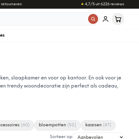
 retourneren
★
4,7
/5 uit
6.226
reviews
les
n, slaapkamer en voor op kantoor. En ook voor je
 en trendy woondecoratie zijn perfect als cadeau,
cessoires
(
60
)
bloempotten
(
52
)
kaarsen
(
47
)
Sorteer op