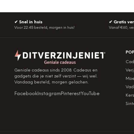
✔
Snel in huis
✔
Gratis ve
Voor 22:45 besteld, morgen in huis!
Vanaf €60, ve
PO
Cad
Geniale cadeaus sinds 2008. Cadeaus en
Ver
gadgets die je niet zelf verzint — wij wel.
Moe
Vandaag besteld, morgen gelachen.
Vad
Facebook
Instagram
Pinterest
YouTube
Kers
Sint