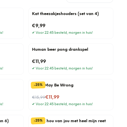
Kat theezakjeshouders (set van 4)
€9,99
is!
✔
Voor 22:45 besteld, morgen in huis!
Human beer pong drankspel
€11,99
is!
✔
Voor 22:45 besteld, morgen in huis!
%
25
-
Mok I May Be Wrong
Nu voor
€11,99
€15,99
is!
✔
Voor 22:45 besteld, morgen in huis!
%
25
-
an 6)
Mok Ik hou van jou met heel mijn reet