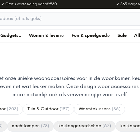
✔ Gratis verzending vanaf
€60
✔ 365 dagen
adeau
Gadgets
Wonen & leven
Fun & speelgoed
Sale
Al
 onze unieke woonaccessoires voor in de woonkamer, keuke
 leven net wat leuker maken. Onze design woonaccessoires
maar natuurlijk ook als verwennerijtje voor jezelf.
oor
(
203
)
Tuin & Outdoor
(
187
)
Warmtekussens
(
36
)
8
)
nachtlampen
(
78
)
keukengereedschap
(
67
)
keukenac