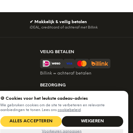
✔
Makkelijk & veilig betalen
iDEAL, creditcard of achteraf met Billink
VEILIG BETALEN
Billink = achteraf betalen
BEZORGING
Voor 22:45 besteld, morgen in huis.
🍪 Cookies voor het leukste cadeau-advies
Gratis verzending vanaf €60. Tot 365
We gebruiken cookies om de site te verbeteren en relevante
dagen retourneren.
aanbiedingen te tonen. Lees ons
cookiebeleid
.
★
4,7
/5 uit
6.226
beoordelingen
ALLES ACCEPTEREN
WEIGEREN
Voorkeuren aanpassen