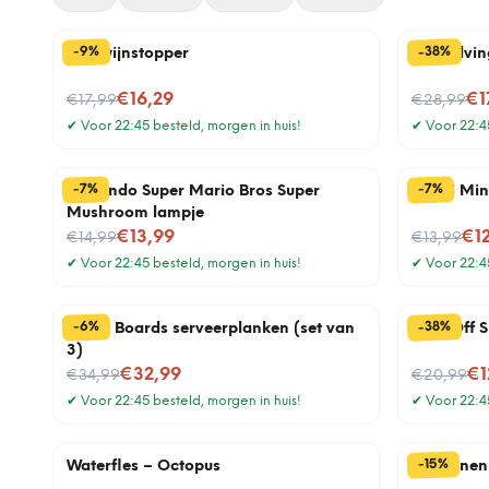
%
%
38
9
-
-
Phil wijnstopper
Middelvin
Nu voor
Nu voor
€16,29
€1
€17,99
€28,99
✔
Voor 22:45 besteld, morgen in huis!
✔
Voor 22:45
%
%
7
7
-
-
Nintendo Super Mario Bros Super
7-In-1 Mi
Mushroom lampje
Nu voor
Nu voor
€13,99
€1
€14,99
€13,99
✔
Voor 22:45 besteld, morgen in huis!
✔
Voor 22:45
%
%
38
6
-
-
Bottle Boards serveerplanken (set van
Fuck Off S
3)
Nu voor
Nu voor
€32,99
€1
€34,99
€20,99
✔
Voor 22:45 besteld, morgen in huis!
✔
Voor 22:45
%
15
-
Waterfles – Octopus
Seizoenen