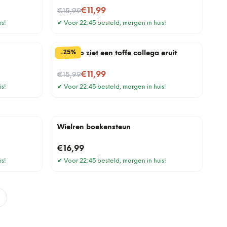
Nu voor
€11,99
€15,99
is!
✔
Voor 22:45 besteld, morgen in huis!
%
25
-
Mok Zo ziet een toffe collega eruit
Nu voor
€11,99
€15,99
is!
✔
Voor 22:45 besteld, morgen in huis!
Wielren boekensteun
€16,99
is!
✔
Voor 22:45 besteld, morgen in huis!