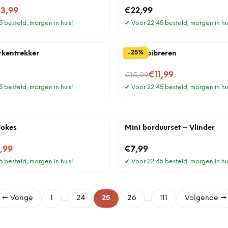
3,99
€22,99
 besteld, morgen in huis!
✔
Voor 22:45 besteld, morgen in hu
%
25
-
rkentrekker
Mok Epibreren
Nu voor
€11,99
€15,99
 besteld, morgen in huis!
✔
Voor 22:45 besteld, morgen in hu
Jokes
Mini borduurset – Vlinder
1,99
€7,99
 besteld, morgen in huis!
✔
Voor 22:45 besteld, morgen in hu
…
…
← Vorige
1
24
25
26
111
Volgende →