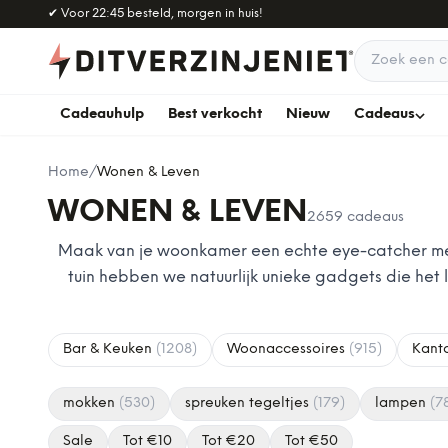
Naar hoofdinhoud
✔
Voor 22:45 besteld, morgen in huis!
Zoek een c
Cadeauhulp
Best verkocht
Nieuw
Cadeaus
Home
/
Wonen & Leven
WONEN & LEVEN
2659
cadeaus
Maak van je woonkamer een echte eye-catcher met
tuin hebben we natuurlijk unieke gadgets die het
Bar & Keuken
(
1208
)
Woonaccessoires
(
915
)
Kant
mokken
(
530
)
spreuken tegeltjes
(
179
)
lampen
(
7
Sale
Tot €
10
Tot €
20
Tot €
50