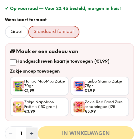
✔ Op voorraad —
Voor 22:45 besteld, morgen in huis!
Wenskaart formaat
Groot
Standaard formaat
🎁
Maak er een cadeau van
Handgeschreven kaartje toevoegen (€1,99)
Zakje snoep toevoegen
Haribo MaoMixx Zakje
Haribo Starmix Zakje
70gr
75gr
€1,99
€1,99
Zakje Napoleon
Zakje Red Band Zure
Fruitmix (150 gram)
snoepringen (125
€3,99
gram)
€3,99
−
Aantal
+
:
IN WINKELWAGEN
1