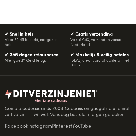
✔
Snel in huis
✔
Gratis verzending
Voor 22:45 besteld, morgen in
Vanaf €60, verzonden vanuit
huis!
Nederland
✔
365 dagen retourneren
✔
Makkelijk & veilig betalen
Niet goed? Geld terug.
iDEAL, creditcard of achteraf met
Billink
Geniale cadeaus sinds 2008. Cadeaus en gadgets die je niet
zelf verzint — wij wel. Vandaag besteld, morgen gelachen.
Facebook
Instagram
Pinterest
YouTube