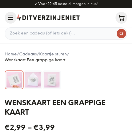
Naar hoofdinhoud
✔
Voor 22:45 besteld, morgen in huis!
Zoek een cadeau
Home
/
Cadeaus
/
Kaartje sturen
/
Wenskaart Een grappige kaart
WENSKAART EEN GRAPPIGE
KAART
€2,99
–
€3,99