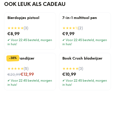
OOK LEUK ALS CADEAU
Bierdopjes pistool
7-in-1 multitool pen
★★★★★
(
3
)
★★★★
½
(
2
)
€8,99
€9,99
✔
Voor 22:45 besteld, morgen
✔
Voor 22:45 besteld, morgen
in huis!
in huis!
%
38
-
BBQ brandijzer
Book Crush bladwijzer
★★★★★
(
5
)
★★★★★
(
3
)
Nu voor
€12,99
€10,99
€20,99
✔
Voor 22:45 besteld, morgen
✔
Voor 22:45 besteld, morgen
in huis!
in huis!