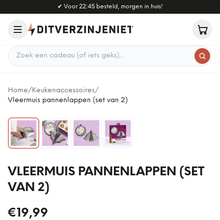
Naar hoofdinhoud
✔
Voor 22:45 besteld, morgen in huis!
Zoek een cadeau
Home
/
Keukenaccessoires
/
Vleermuis pannenlappen (set van 2)
VLEERMUIS PANNENLAPPEN (SET
VAN 2)
€19,99