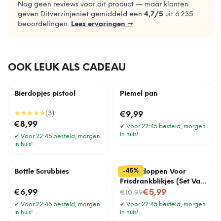
Nog geen reviews voor dit product — maar klanten
geven Ditverzinjeniet gemiddeld een
4,7
/5
uit
6.235
beoordelingen.
Lees ervaringen →
OOK LEUK ALS CADEAU
Bierdopjes pistool
Piemel pan
★★★★★
(
3
)
€9,99
€8,99
✔
Voor 22:45 besteld, morgen
in huis!
✔
Voor 22:45 besteld, morgen
in huis!
%
45
-
Bottle Scrubbies
Afsluitdoppen Voor
Frisdrankblikjes (Set Van
Nu voor
6)
€6,99
€5,99
€10,99
✔
Voor 22:45 besteld, morgen
✔
Voor 22:45 besteld, morgen
in huis!
in huis!