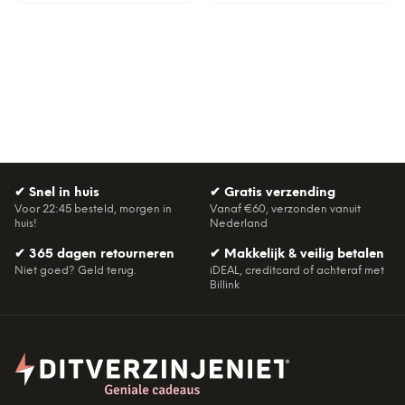
✔
Snel in huis
✔
Gratis verzending
Voor 22:45 besteld, morgen in
Vanaf €60, verzonden vanuit
huis!
Nederland
✔
365 dagen retourneren
✔
Makkelijk & veilig betalen
Niet goed? Geld terug.
iDEAL, creditcard of achteraf met
Billink