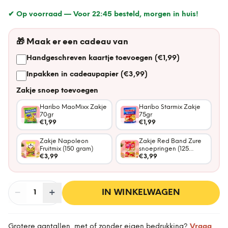
✔ Op voorraad —
Voor 22:45 besteld, morgen in huis!
🎁
Maak er een cadeau van
Handgeschreven kaartje toevoegen (€1,99)
Inpakken in cadeaupapier (€3,99)
Zakje snoep toevoegen
Haribo MaoMixx Zakje
Haribo Starmix Zakje
70gr
75gr
€1,99
€1,99
Zakje Napoleon
Zakje Red Band Zure
Fruitmix (150 gram)
snoepringen (125
€3,99
gram)
€3,99
−
Aantal
+
:
IN WINKELWAGEN
1
Grotere aantallen, met of zonder eigen bedrukking?
Vraag