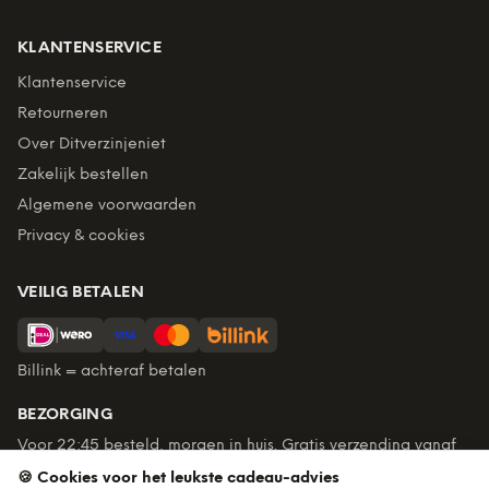
KLANTENSERVICE
Klantenservice
Retourneren
Over Ditverzinjeniet
Zakelijk bestellen
Algemene voorwaarden
Privacy & cookies
VEILIG BETALEN
Billink = achteraf betalen
BEZORGING
Voor 22:45 besteld, morgen in huis. Gratis verzending vanaf
€60. Tot 365 dagen retourneren.
🍪 Cookies voor het leukste cadeau-advies