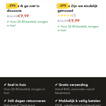
%
%
29
29
-
-
Tegeltje Ik ga niet in
Tegeltje Zijn we eindelijk
discussie
getrouwd
Nu voor
★★★★★
(
1
)
€9,99
€13,99
Nu voor
€9,99
€13,99
✔
Voor 22:45 besteld, morgen
in huis!
✔
Voor 22:45 besteld, morgen
in huis!
✔
Snel in huis
✔
Gratis verzending
Voor 22:45 besteld, morgen in
Vanaf €60, verzonden vanuit
huis!
Nederland
✔
365 dagen retourneren
✔
Makkelijk & veilig betalen
Niet goed? Geld terug.
iDEAL, creditcard of achteraf met