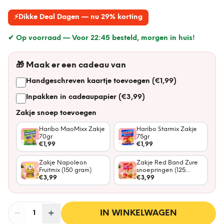
⚡
Dikke Deal Dagen — nu 29% korting
✔ Op voorraad —
Voor 22:45 besteld, morgen in huis!
🎁
Maak er een cadeau van
Handgeschreven kaartje toevoegen (€1,99)
Inpakken in cadeaupapier (€3,99)
Zakje snoep toevoegen
Haribo MaoMixx Zakje
Haribo Starmix Zakje
70gr
75gr
€1,99
€1,99
Zakje Napoleon
Zakje Red Band Zure
Fruitmix (150 gram)
snoepringen (125
€3,99
gram)
€3,99
−
Aantal
+
:
IN WINKELWAGEN
1