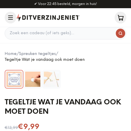
Naar hoofdinhoud
✔
Voor 22:45 besteld, morgen in huis!
Zoek een cadeau
Home
/
Spreuken tegeltjes
/
Tegeltje Wat je vandaag ook moet doen
TEGELTJE WAT JE VANDAAG OOK
MOET DOEN
Nu voor
€9,99
€13,99