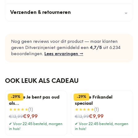
Verzenden & retourneren
⌄
Nog geen reviews voor dit product — maar klanten
geven Ditverzinjeniet gemiddeld een
4,7
/5
uit
6.234
beoordelingen.
Lees ervaringen →
OOK LEUK ALS CADEAU
%
%
29
29
-
-
Tegeltje Je bent pas oud
Tegeltje Frikandel
als…
speciaal
★★★★★
(
1
)
★★★★★
(
1
)
Nu voor
Nu voor
€9,99
€9,99
€13,99
€13,99
✔
Voor 22:45 besteld, morgen
✔
Voor 22:45 besteld, morgen
in huis!
in huis!