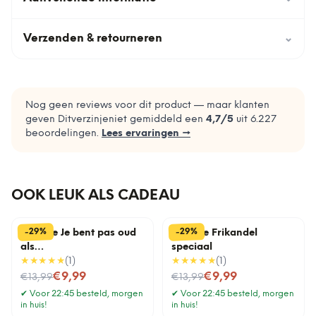
Verzenden & retourneren
⌄
Nog geen reviews voor dit product — maar klanten
geven Ditverzinjeniet gemiddeld een
4,7
/5
uit
6.227
beoordelingen.
Lees ervaringen →
OOK LEUK ALS CADEAU
%
%
29
29
-
-
Tegeltje Je bent pas oud
Tegeltje Frikandel
als…
speciaal
★★★★★
(
1
)
★★★★★
(
1
)
Nu voor
Nu voor
€9,99
€9,99
€13,99
€13,99
✔
Voor 22:45 besteld, morgen
✔
Voor 22:45 besteld, morgen
in huis!
in huis!