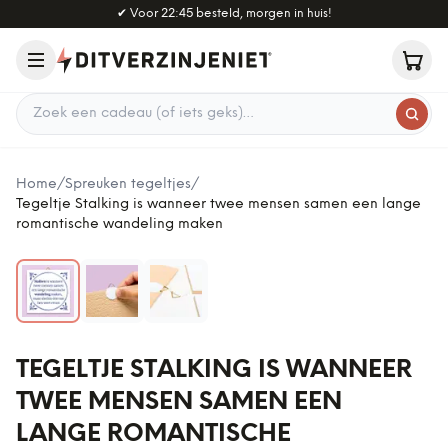
Naar hoofdinhoud
✔
Voor 22:45 besteld, morgen in huis!
Zoek een cadeau
Home
/
Spreuken tegeltjes
/
Tegeltje Stalking is wanneer twee mensen samen een lange
romantische wandeling maken
TEGELTJE STALKING IS WANNEER
TWEE MENSEN SAMEN EEN
LANGE ROMANTISCHE