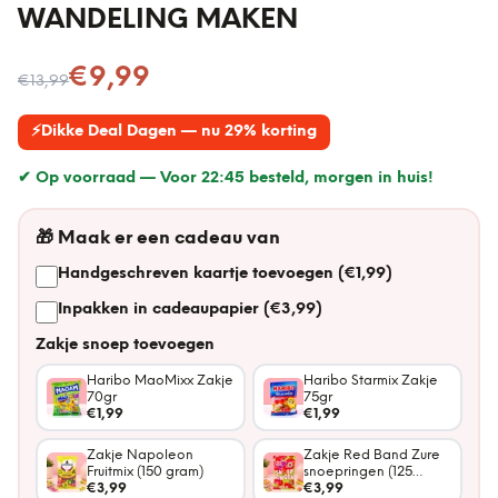
WANDELING MAKEN
Nu voor
€9,99
€13,99
⚡
Dikke Deal Dagen — nu 29% korting
✔ Op voorraad —
Voor 22:45 besteld, morgen in huis!
🎁
Maak er een cadeau van
Handgeschreven kaartje toevoegen (€1,99)
Inpakken in cadeaupapier (€3,99)
Zakje snoep toevoegen
Haribo MaoMixx Zakje
Haribo Starmix Zakje
70gr
75gr
€1,99
€1,99
Zakje Napoleon
Zakje Red Band Zure
Fruitmix (150 gram)
snoepringen (125
€3,99
gram)
€3,99