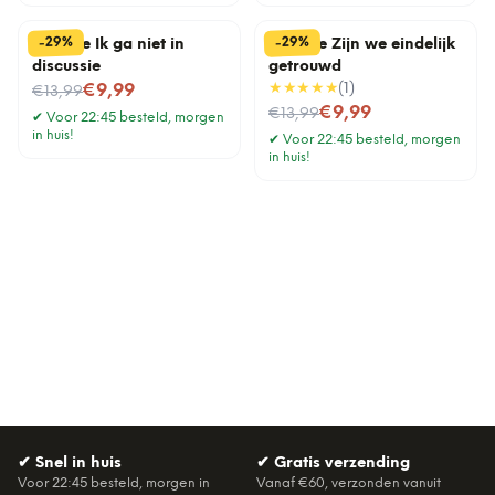
%
%
29
29
-
-
Tegeltje Ik ga niet in
Tegeltje Zijn we eindelijk
discussie
getrouwd
Nu voor
★★★★★
(
1
)
€9,99
€13,99
Nu voor
€9,99
€13,99
✔
Voor 22:45 besteld, morgen
in huis!
✔
Voor 22:45 besteld, morgen
in huis!
✔
Snel in huis
✔
Gratis verzending
Voor 22:45 besteld, morgen in
Vanaf €60, verzonden vanuit