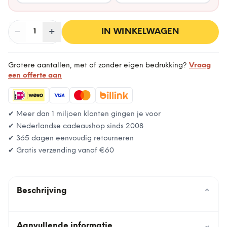
−
Aantal
+
:
IN WINKELWAGEN
1
Grotere aantallen, met of zonder eigen bedrukking?
Vraag
een offerte aan
✔ Meer dan 1 miljoen klanten gingen je voor
✔ Nederlandse cadeaushop sinds 2008
✔ 365 dagen eenvoudig retourneren
✔ Gratis verzending vanaf
€60
Beschrijving
⌄
Aanvullende informatie
⌄