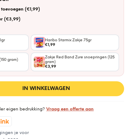
 toevoegen (€1,99)
r (€3,99)
0gr
Haribo Starmix Zakje 75gr
€1,99
Zakje Red Band Zure snoepringen (125
(150 gram)
gram)
€3,99
IN WINKELWAGEN
der eigen bedrukking?
Vraag een offerte aan
gingen je voor