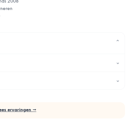
nds 2008
rneren
0
⌄
⌄
⌄
ees ervaringen →