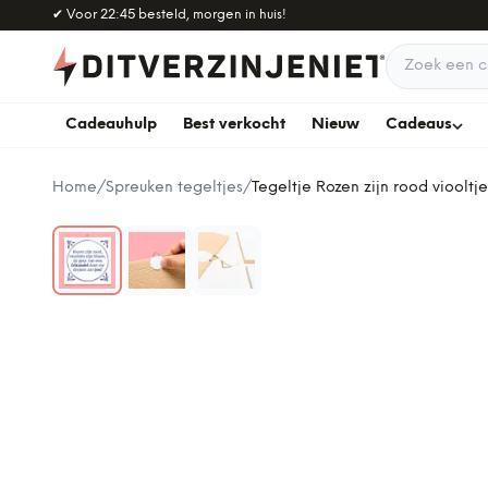
Naar hoofdinhoud
✔
Voor 22:45 besteld, morgen in huis!
Zoek een c
Cadeauhulp
Best verkocht
Nieuw
Cadeaus
Home
/
Spreuken tegeltjes
/
Tegeltje Rozen zijn rood viooltje