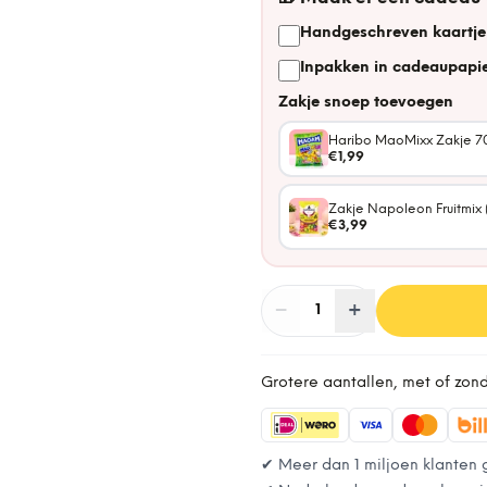
Handgeschreven kaartje
Inpakken in cadeaupapie
Zakje snoep toevoegen
Haribo MaoMixx Zakje 7
€1,99
Zakje Napoleon Fruitmix 
€3,99
−
Aantal
+
:
1
Grotere aantallen, met of zon
✔ Meer dan 1 miljoen klanten 