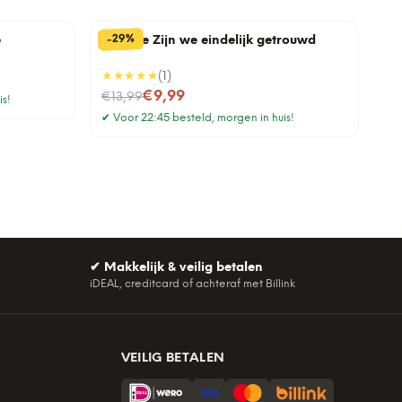
%
29
-
e
Tegeltje Zijn we eindelijk getrouwd
★★★★★
(
1
)
Nu voor
€9,99
€13,99
is!
✔
Voor 22:45 besteld, morgen in huis!
✔
Makkelijk & veilig betalen
iDEAL, creditcard of achteraf met Billink
VEILIG BETALEN