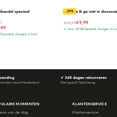
%
29
-
rikandel speciaal
Tegeltje Ik ga niet in discussi
1
)
Nu voor
€9,99
€13,99
,99
✔
Voor 22:45 besteld, morgen in hu
 besteld, morgen in huis!
rzending
✔
365 dagen retourneren
rzonden vanuit Nederland
Niet goed? Geld terug.
PULAIRE MOMENTEN
KLANTENSERVICE
eau van de dag
Klantenservice