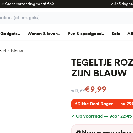
✔ Gratis verzending vanaf
€60
✔ 365 dagen
adeau
Gadgets
Wonen & leven
Fun & speelgoed
Sale
Al
s zijn blauw
TEGELTJE RO
ZIJN BLAUW
Nu voor
€9,99
€13,99
⚡
Dikke Deal Dagen — nu 29
✔ Op voorraad —
Voor 22:45 
🎁
Maak er een cadeau