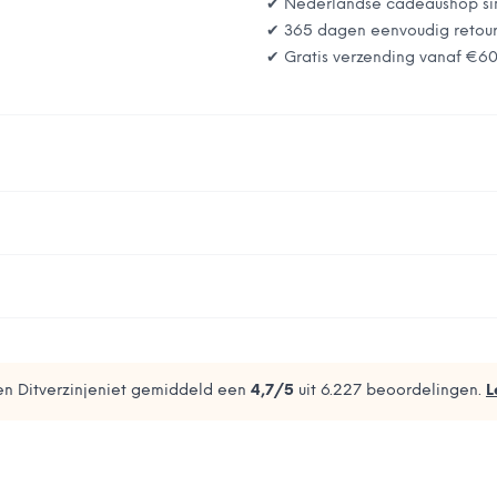
✔ Nederlandse cadeaushop si
✔ 365 dagen eenvoudig retou
✔ Gratis verzending vanaf
€6
n Ditverzinjeniet gemiddeld een
4,7
/5
uit
6.227
beoordelingen.
L