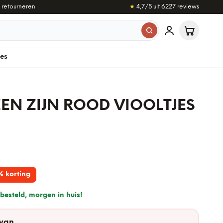
 retourneren
★
4,7
/5 uit
6.227
reviews
les
ZEN ZIJN ROOD VIOOLTJES
% korting
besteld, morgen in huis!
 van