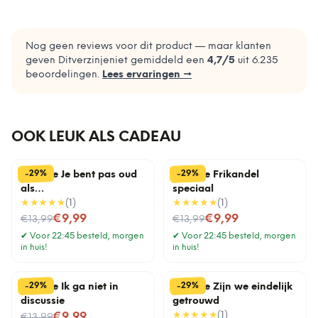
Nog geen reviews voor dit product — maar klanten
geven Ditverzinjeniet gemiddeld een
4,7
/5
uit
6.235
beoordelingen.
Lees ervaringen →
OOK LEUK ALS CADEAU
%
%
29
29
-
-
Tegeltje Je bent pas oud
Tegeltje Frikandel
als…
speciaal
★★★★★
(
1
)
★★★★★
(
1
)
Nu voor
Nu voor
€9,99
€9,99
€13,99
€13,99
✔
Voor 22:45 besteld, morgen
✔
Voor 22:45 besteld, morgen
in huis!
in huis!
%
%
29
29
-
-
Tegeltje Ik ga niet in
Tegeltje Zijn we eindelijk
discussie
getrouwd
Nu voor
★★★★★
(
1
)
€9,99
€13,99