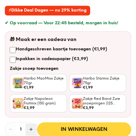
⚡
Dikke Deal Dagen — nu 29% korting
✔ Op voorraad —
Voor 22:45 besteld, morgen in huis!
🎁
Maak er een cadeau van
Handgeschreven kaartje toevoegen (€1,99)
Inpakken in cadeaupapier (€3,99)
Zakje snoep toevoegen
Haribo MaoMixx Zakje
Haribo Starmix Zakje
70gr
75gr
€1,99
€1,99
Zakje Napoleon
Zakje Red Band Zure
Fruitmix (150 gram)
snoepringen (125
€3,99
gram)
€3,99
−
Aantal
+
:
IN WINKELWAGEN
1