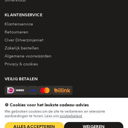
Sinterklaas
KLANTENSERVICE
Klantenservice
Retourneren
Over Ditverzinjeniet
Zakelijk bestellen
Algemene voorwaarden
Privacy & cookies
VEILIG BETALEN
Billink = achteraf betalen
🍪 Cookies voor het leukste cadeau-advies
BEZORGING
We gebruiken cookies om de site te verbeteren en relevante
aanbiedingen te tonen. Lees ons
cookiebeleid
.
Voor 22:45 besteld, morgen in huis. Gratis verzending vanaf
€60. Tot 365 dagen retourneren.
ALLES ACCEPTEREN
WEIGEREN