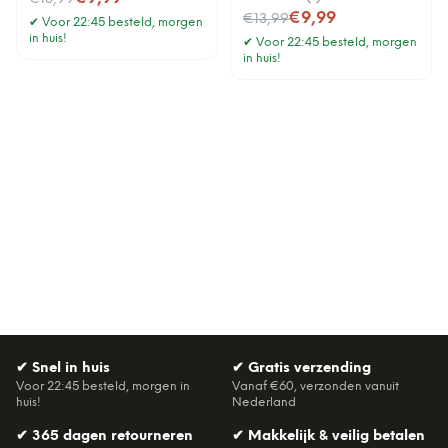
Nu voor
€9,99
€13,99
✔
Voor 22:45 besteld, morgen
in huis!
✔
Voor 22:45 besteld, morgen
in huis!
✔
Snel in huis
✔
Gratis verzending
Voor 22:45 besteld, morgen in
Vanaf €60, verzonden vanuit
huis!
Nederland
✔
365 dagen retourneren
✔
Makkelijk & veilig betalen