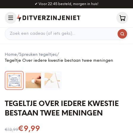
Naar hoofdinhoud
✔
Voor 22:45 besteld, morgen in huis!
Zoek een cadeau
Home
/
Spreuken tegeltjes
/
Tegeltje Over iedere kwestie bestaan twee meningen
TEGELTJE OVER IEDERE KWESTIE
BESTAAN TWEE MENINGEN
Nu voor
€9,99
€13,99