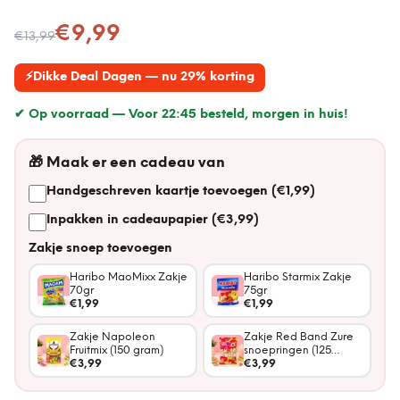
Nu voor
€9,99
€13,99
⚡
Dikke Deal Dagen — nu 29% korting
✔ Op voorraad —
Voor 22:45 besteld, morgen in huis!
🎁
Maak er een cadeau van
Handgeschreven kaartje toevoegen (€1,99)
Inpakken in cadeaupapier (€3,99)
Zakje snoep toevoegen
Haribo MaoMixx Zakje
Haribo Starmix Zakje
70gr
75gr
€1,99
€1,99
Zakje Napoleon
Zakje Red Band Zure
Fruitmix (150 gram)
snoepringen (125
€3,99
gram)
€3,99