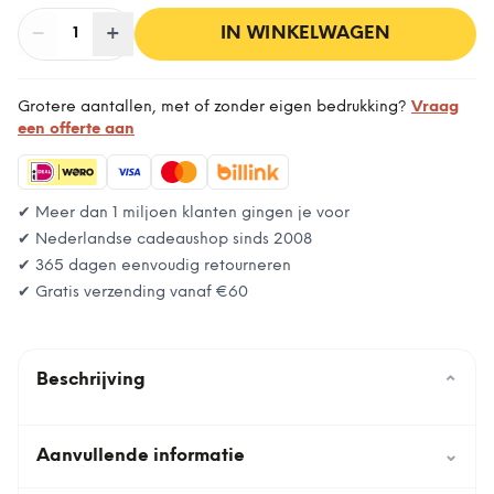
−
Aantal
+
:
IN WINKELWAGEN
1
Grotere aantallen, met of zonder eigen bedrukking?
Vraag
een offerte aan
✔ Meer dan 1 miljoen klanten gingen je voor
✔ Nederlandse cadeaushop sinds 2008
✔ 365 dagen eenvoudig retourneren
✔ Gratis verzending vanaf
€60
Beschrijving
⌄
Aanvullende informatie
⌄