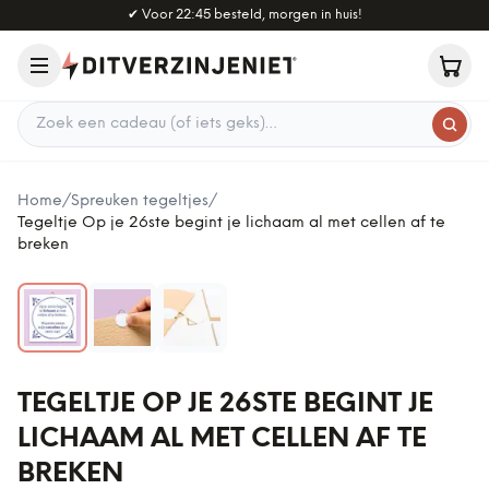
Naar hoofdinhoud
✔
Voor 22:45 besteld, morgen in huis!
Zoek een cadeau
Home
/
Spreuken tegeltjes
/
Tegeltje Op je 26ste begint je lichaam al met cellen af te
breken
TEGELTJE OP JE 26STE BEGINT JE
LICHAAM AL MET CELLEN AF TE
BREKEN