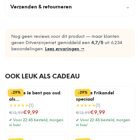
Verzenden & retourneren
⌄
Nog geen reviews voor dit product — maar klanten
geven Ditverzinjeniet gemiddeld een
4,7
/5
uit
6.234
beoordelingen.
Lees ervaringen →
OOK LEUK ALS CADEAU
%
%
29
29
-
-
Tegeltje Je bent pas oud
Tegeltje Frikandel
als…
speciaal
★★★★★
(
1
)
★★★★★
(
1
)
Nu voor
Nu voor
€9,99
€9,99
€13,99
€13,99
✔
Voor 22:45 besteld, morgen
✔
Voor 22:45 besteld, morgen
in huis!
in huis!