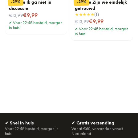
%
%
29
29
-
-
Tegeltje Ik ga niet in
Tegeltje Zijn we eindelijk
discussie
getrouwd
Nu voor
★★★★★
(
1
)
€9,99
€13,99
Nu voor
€9,99
€13,99
✔
Voor 22:45 besteld, morgen
in huis!
✔
Voor 22:45 besteld, morgen
in huis!
✔
Snel in huis
✔
Gratis verzending
Voor 22:45 besteld, morgen in
Vanaf €60, verzonden vanuit
huis!
Nederland