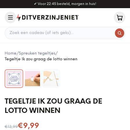
Naar hoofdinhoud
✔
Voor 22:45 besteld, morgen in huis!
Zoek een cadeau
Home
/
Spreuken tegeltjes
/
Tegeltje Ik zou graag de lotto winnen
TEGELTJE IK ZOU GRAAG DE
LOTTO WINNEN
Nu voor
€9,99
€13,99