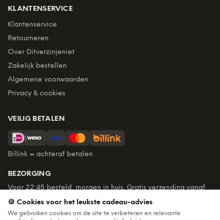
KLANTENSERVICE
Klantenservice
Retourneren
Over Ditverzinjeniet
Zakelijk bestellen
Algemene voorwaarden
Privacy & cookies
VEILIG BETALEN
Billink = achteraf betalen
BEZORGING
Voor 22:45 besteld, morgen in huis. Gratis verzending vanaf
€60. Tot 365 dagen retourneren.
🍪 Cookies voor het leukste cadeau-advies
★
4,7
/5 uit
6.235
beoordelingen
We gebruiken cookies om de site te verbeteren en relevante