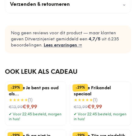
Verzenden & retourneren
⌄
Nog geen reviews voor dit product — maar klanten
geven Ditverzinjeniet gemiddeld een
4,7
/5
uit
6.235
beoordelingen.
Lees ervaringen →
OOK LEUK ALS CADEAU
%
%
29
29
-
-
Tegeltje Je bent pas oud
Tegeltje Frikandel
als…
speciaal
★★★★★
(
1
)
★★★★★
(
1
)
Nu voor
Nu voor
€9,99
€9,99
€13,99
€13,99
✔
Voor 22:45 besteld, morgen
✔
Voor 22:45 besteld, morgen
in huis!
in huis!
%
%
29
29
-
-