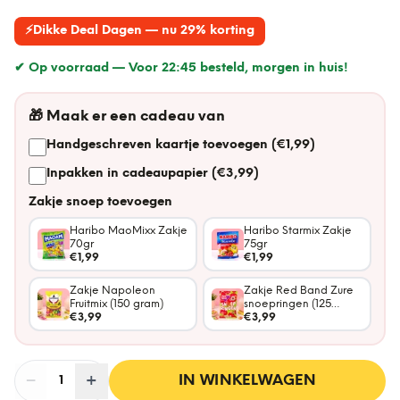
⚡
Dikke Deal Dagen — nu 29% korting
✔ Op voorraad —
Voor 22:45 besteld, morgen in huis!
🎁
Maak er een cadeau van
Handgeschreven kaartje toevoegen (€1,99)
Inpakken in cadeaupapier (€3,99)
Zakje snoep toevoegen
Haribo MaoMixx Zakje
Haribo Starmix Zakje
70gr
75gr
€1,99
€1,99
Zakje Napoleon
Zakje Red Band Zure
Fruitmix (150 gram)
snoepringen (125
€3,99
gram)
€3,99
−
Aantal
+
:
IN WINKELWAGEN
1