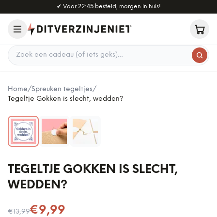
Naar hoofdinhoud
✔
Voor 22:45 besteld, morgen in huis!
Zoek een cadeau
Home
/
Spreuken tegeltjes
/
Tegeltje Gokken is slecht, wedden?
TEGELTJE GOKKEN IS SLECHT,
WEDDEN?
Nu voor
€9,99
€13,99