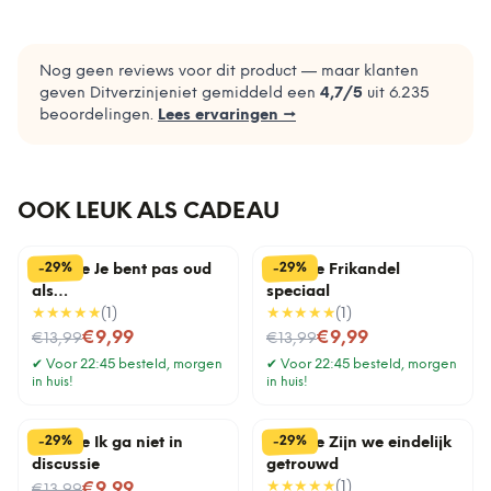
Nog geen reviews voor dit product — maar klanten
geven Ditverzinjeniet gemiddeld een
4,7
/5
uit
6.235
beoordelingen.
Lees ervaringen →
OOK LEUK ALS CADEAU
%
%
29
29
-
-
Tegeltje Je bent pas oud
Tegeltje Frikandel
als…
speciaal
★★★★★
(
1
)
★★★★★
(
1
)
Nu voor
Nu voor
€9,99
€9,99
€13,99
€13,99
✔
Voor 22:45 besteld, morgen
✔
Voor 22:45 besteld, morgen
in huis!
in huis!
%
%
29
29
-
-
Tegeltje Ik ga niet in
Tegeltje Zijn we eindelijk
discussie
getrouwd
Nu voor
★★★★★
(
1
)
€9,99
€13,99