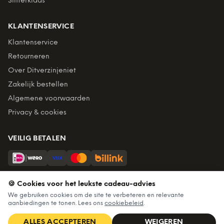
Sinterklaas
KLANTENSERVICE
Klantenservice
Retourneren
Over Ditverzinjeniet
Zakelijk bestellen
Algemene voorwaarden
Privacy & cookies
VEILIG BETALEN
Billink = achteraf betalen
🍪 Cookies voor het leukste cadeau-advies
BEZORGING
We gebruiken cookies om de site te verbeteren en relevante
aanbiedingen te tonen. Lees ons
cookiebeleid
.
Voor 22:45 besteld, morgen in huis. Gratis verzending vanaf
€60. Tot 365 dagen retourneren.
ALLES ACCEPTEREN
WEIGEREN