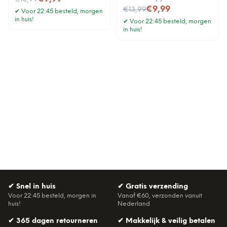
Nu voor
€9,99
€13,99
✔
Voor 22:45 besteld, morgen
in huis!
✔
Voor 22:45 besteld, morgen
in huis!
✔
Snel in huis
✔
Gratis verzending
Voor 22:45 besteld, morgen in
Vanaf €60, verzonden vanuit
huis!
Nederland
✔
365 dagen retourneren
✔
Makkelijk & veilig betalen