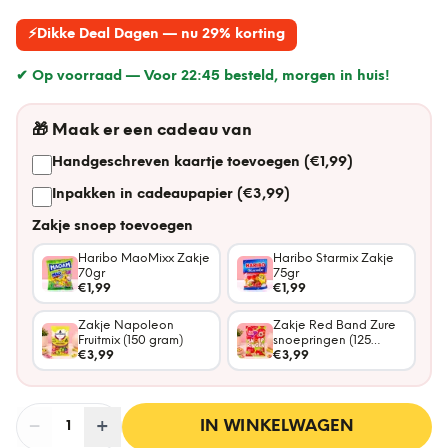
⚡
Dikke Deal Dagen — nu 29% korting
✔ Op voorraad —
Voor 22:45 besteld, morgen in huis!
🎁
Maak er een cadeau van
Handgeschreven kaartje toevoegen (€1,99)
Inpakken in cadeaupapier (€3,99)
Zakje snoep toevoegen
Haribo MaoMixx Zakje
Haribo Starmix Zakje
70gr
75gr
€1,99
€1,99
Zakje Napoleon
Zakje Red Band Zure
Fruitmix (150 gram)
snoepringen (125
€3,99
gram)
€3,99
−
Aantal
+
:
IN WINKELWAGEN
1