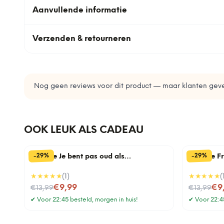
Aanvullende informatie
Verzenden & retourneren
Nog geen reviews voor dit product — maar klanten geve
OOK LEUK ALS CADEAU
%
%
29
29
-
-
Tegeltje Je bent pas oud als…
Tegeltje F
★★★★★
(
1
)
★★★★★
(
Nu voor
Nu voor
€9,99
€9
€13,99
€13,99
✔
Voor 22:45 besteld, morgen in huis!
✔
Voor 22:45