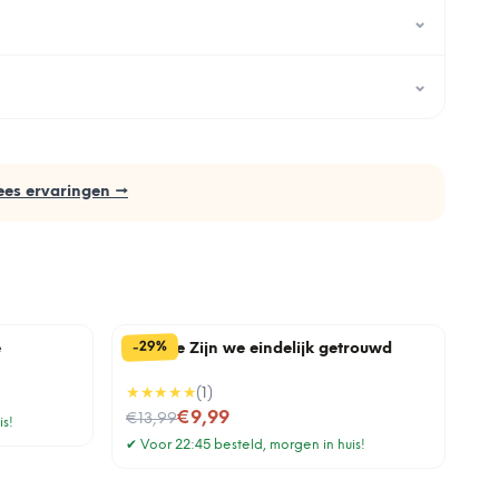
⌄
⌄
ees ervaringen →
%
29
-
e
Tegeltje Zijn we eindelijk getrouwd
★★★★★
(
1
)
Nu voor
€9,99
€13,99
is!
✔
Voor 22:45 besteld, morgen in huis!