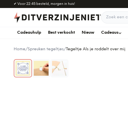
Naar hoofdinhoud
✔
Voor 22:45 besteld, morgen in huis!
Zoek een c
Cadeauhulp
Best verkocht
Nieuw
Cadeaus
Home
/
Spreuken tegeltjes
/
Tegeltje Als je roddelt over mij