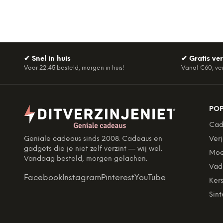
✔
Snel in huis
✔
Gratis ve
Voor 22:45 besteld, morgen in huis!
Vanaf €60, ve
PO
Cad
Geniale cadeaus sinds 2008. Cadeaus en
Ver
gadgets die je niet zelf verzint — wij wel.
Moe
Vandaag besteld, morgen gelachen.
Vad
Facebook
Instagram
Pinterest
YouTube
Kers
Sint