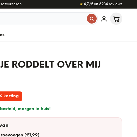
 retourneren
★
4,7
/5 uit
6.234
reviews
les
 JE RODDELT OVER MIJ
% korting
besteld, morgen in huis!
 van
 toevoegen (€1,99)