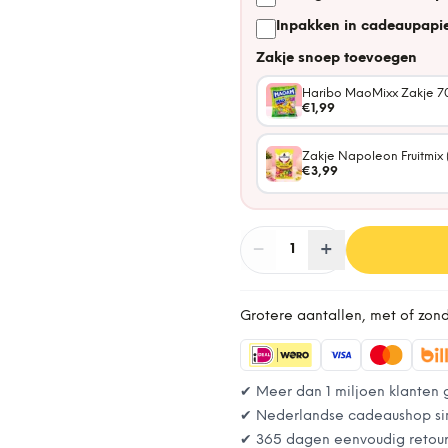
Inpakken in cadeaupapie
Zakje snoep toevoegen
Haribo MaoMixx Zakje 7
€1,99
Zakje Napoleon Fruitmix 
€3,99
−
Aantal
+
:
1
Grotere aantallen, met of zon
✔ Meer dan 1 miljoen klanten 
✔ Nederlandse cadeaushop si
✔ 365 dagen eenvoudig retou