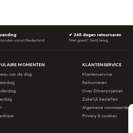
rzending
✔
365 dagen retourneren
rzonden vanuit Nederland
Niet goed? Geld terug.
PULAIRE MOMENTEN
KLANTENSERVICE
eau van de dag
Klantenservice
jaardag
Retourneren
derdag
Over Ditverzinjeniet
erdag
Zakelijk bestellen
t
Algemene voorwaarden
erklaas
Privacy & cookies