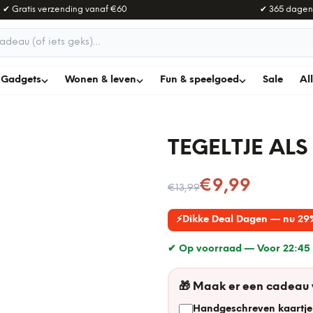
✔ Gratis verzending vanaf
€60
✔ 365 dagen
adeau
Gadgets
Wonen & leven
Fun & speelgoed
Sale
Al
TEGELTJE ALS
Nu voor
€9,99
€13,99
⚡
Dikke Deal Dagen — nu 29
✔ Op voorraad —
Voor 22:45 
🎁
Maak er een cadeau
Handgeschreven kaartje