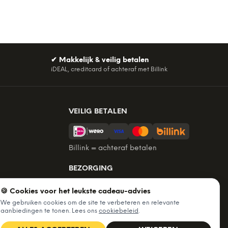
✔
Makkelijk & veilig betalen
iDEAL, creditcard of achteraf met Billink
VEILIG BETALEN
Billink = achteraf betalen
BEZORGING
Voor 22:45 besteld, morgen in huis.
🍪 Cookies voor het leukste cadeau-advies
Gratis verzending vanaf €60. Tot 365
We gebruiken cookies om de site te verbeteren en relevante
dagen retourneren.
aanbiedingen te tonen. Lees ons
cookiebeleid
.
★
4,7
/5 uit
6.234
beoordelingen