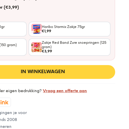
r (€3,99)
0gr
Haribo Starmix Zakje 75gr
€1,99
Zakje Red Band Zure snoepringen (125
(150 gram)
gram)
€3,99
IN WINKELWAGEN
der eigen bedrukking?
Vraag een offerte aan
gingen je voor
nds 2008
rneren