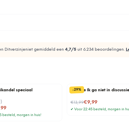
n Ditverzinjeniet gemiddeld een
4,7
/5
uit
6.234
beoordelingen.
L
%
29
-
rikandel speciaal
Tegeltje Ik ga niet in discussi
1
)
Nu voor
€9,99
€13,99
,99
✔
Voor 22:45 besteld, morgen in hu
 besteld, morgen in huis!