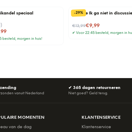
%
29
-
rikandel speciaal
Tegeltje Ik ga niet in discussi
1
)
Nu voor
€9,99
€13,99
,99
✔
Voor 22:45 besteld, morgen in hu
 besteld, morgen in huis!
rzending
✔
365 dagen retourneren
rzonden vanuit Nederland
Niet goed? Geld terug.
PULAIRE MOMENTEN
KLANTENSERVICE
eau van de dag
Klantenservice