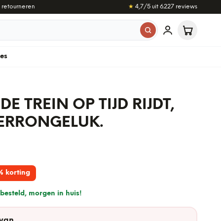
 retourneren
★
4,7
/5 uit
6.227
reviews
les
DE TREIN OP TIJD RIJDT,
PERRONGELUK.
% korting
besteld, morgen in huis!
 van