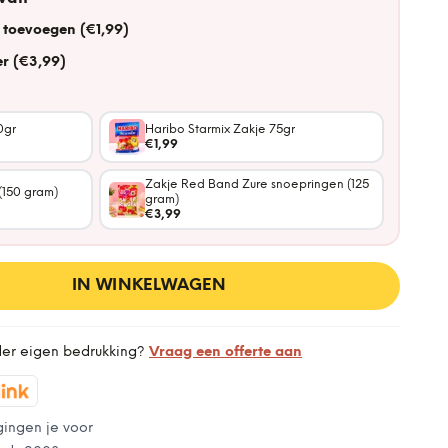
 toevoegen (€1,99)
r (€3,99)
0gr
Haribo Starmix Zakje 75gr
€1,99
Zakje Red Band Zure snoepringen (125
(150 gram)
gram)
€3,99
IN WINKELWAGEN
der eigen bedrukking?
Vraag een offerte aan
gingen je voor