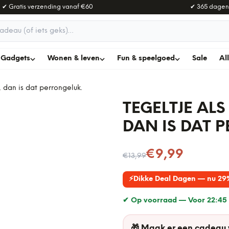
✔ Gratis verzending vanaf
€60
✔ 365 dagen
adeau
Gadgets
Wonen & leven
Fun & speelgoed
Sale
Al
t, dan is dat perrongeluk.
TEGELTJE ALS 
DAN IS DAT 
Nu voor
€9,99
€13,99
⚡
Dikke Deal Dagen — nu 29
✔ Op voorraad —
Voor 22:45 
🎁
Maak er een cadeau