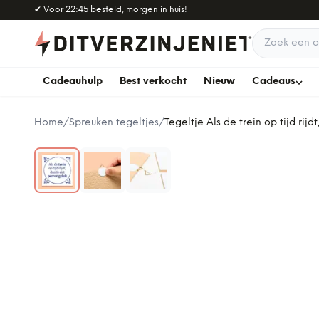
Naar hoofdinhoud
✔
Voor 22:45 besteld, morgen in huis!
Zoek een c
Cadeauhulp
Best verkocht
Nieuw
Cadeaus
Home
/
Spreuken tegeltjes
/
Tegeltje Als de trein op tijd rijd