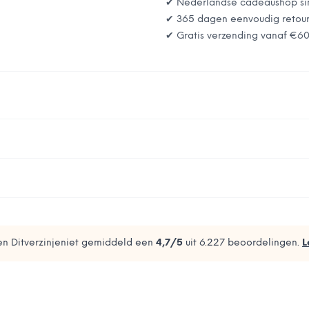
✔ Nederlandse cadeaushop si
✔ 365 dagen eenvoudig retou
✔ Gratis verzending vanaf
€6
n Ditverzinjeniet gemiddeld een
4,7
/5
uit
6.227
beoordelingen.
L