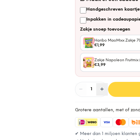
Handgeschreven kaartje
Inpakken in cadeaupapie
Zakje snoep toevoegen
Haribo MaoMixx Zakje 7
€1,99
Zakje Napoleon Fruitmix 
€3,99
−
Aantal
+
:
1
Grotere aantallen, met of zon
✔ Meer dan 1 miljoen klanten 