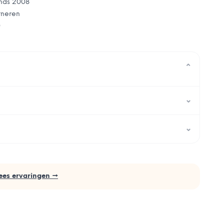
nds 2008
rneren
0
⌄
⌄
⌄
ees ervaringen →