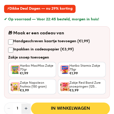
⚡
Dikke Deal Dagen — nu 29% korting
✔ Op voorraad —
Voor 22:45 besteld, morgen in huis!
🎁
Maak er een cadeau van
Handgeschreven kaartje toevoegen (€1,99)
Inpakken in cadeaupapier (€3,99)
Zakje snoep toevoegen
Haribo MaoMixx Zakje
Haribo Starmix Zakje
70gr
75gr
€1,99
€1,99
Zakje Napoleon
Zakje Red Band Zure
Fruitmix (150 gram)
snoepringen (125
€3,99
gram)
€3,99
−
Aantal
+
:
IN WINKELWAGEN
1