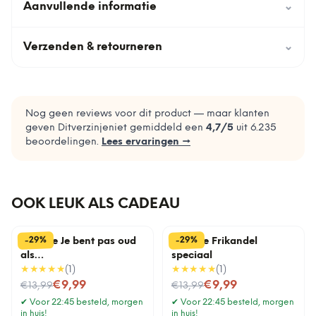
Aanvullende informatie
⌄
Verzenden & retourneren
⌄
Nog geen reviews voor dit product — maar klanten
geven Ditverzinjeniet gemiddeld een
4,7
/5
uit
6.235
beoordelingen.
Lees ervaringen →
OOK LEUK ALS CADEAU
%
%
29
29
-
-
Tegeltje Je bent pas oud
Tegeltje Frikandel
als…
speciaal
★★★★★
(
1
)
★★★★★
(
1
)
Nu voor
Nu voor
€9,99
€9,99
€13,99
€13,99
✔
Voor 22:45 besteld, morgen
✔
Voor 22:45 besteld, morgen
in huis!
in huis!