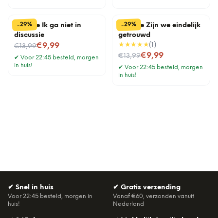
%
%
29
29
-
-
Tegeltje Ik ga niet in
Tegeltje Zijn we eindelijk
discussie
getrouwd
Nu voor
★★★★★
(
1
)
€9,99
€13,99
Nu voor
€9,99
€13,99
✔
Voor 22:45 besteld, morgen
in huis!
✔
Voor 22:45 besteld, morgen
in huis!
✔
Snel in huis
✔
Gratis verzending
Voor 22:45 besteld, morgen in
Vanaf €60, verzonden vanuit
huis!
Nederland