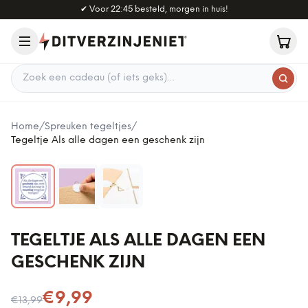
Naar hoofdinhoud
✔
Voor 22:45 besteld, morgen in huis!
Zoek een cadeau
Home
/
Spreuken tegeltjes
/
Tegeltje Als alle dagen een geschenk zijn
TEGELTJE ALS ALLE DAGEN EEN
GESCHENK ZIJN
Nu voor
€9,99
€13,99