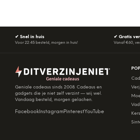
✔
Snel in huis
✔
Gratis ve
Voor 22:45 besteld, morgen in huis!
Vanaf €60, ve
PO
Cad
Geniale cadeaus sinds 2008. Cadeaus en
Ver
gadgets die je niet zelf verzint — wij wel.
Moe
Vandaag besteld, morgen gelachen.
Vad
Facebook
Instagram
Pinterest
YouTube
Kers
Sint