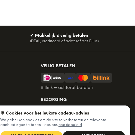
✔
Makkelijk & veilig betalen
iDEAL, creditcard of achteraf met Billink
VEILIG BETALEN
Billink = achteraf betalen
BEZORGING
Voor 22:45 besteld, morgen in huis.
🍪 Cookies voor het leukste cadeau-advies
Gratis verzending vanaf €60. Tot 365
We gebruiken cookies om de site te verbeteren en relevante
dagen retourneren.
aanbiedingen te tonen. Lees ons
cookiebeleid
.
★
4,7
/5 uit
6.227
beoordelingen