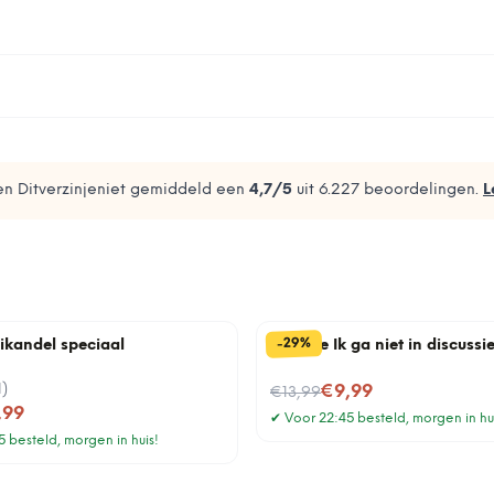
n Ditverzinjeniet gemiddeld een
4,7
/5
uit
6.227
beoordelingen.
L
%
29
-
rikandel speciaal
Tegeltje Ik ga niet in discussi
1
)
Nu voor
€9,99
€13,99
,99
✔
Voor 22:45 besteld, morgen in hu
 besteld, morgen in huis!