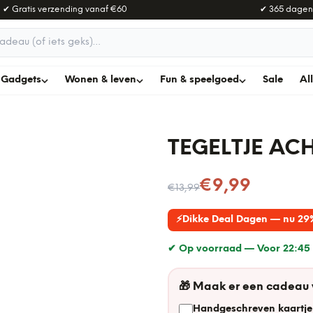
✔ Gratis verzending vanaf
€60
✔ 365 dagen
adeau
Gadgets
Wonen & leven
Fun & speelgoed
Sale
Al
TEGELTJE AC
Nu voor
€9,99
€13,99
⚡
Dikke Deal Dagen — nu 29
✔ Op voorraad —
Voor 22:45 
🎁
Maak er een cadeau
Handgeschreven kaartje