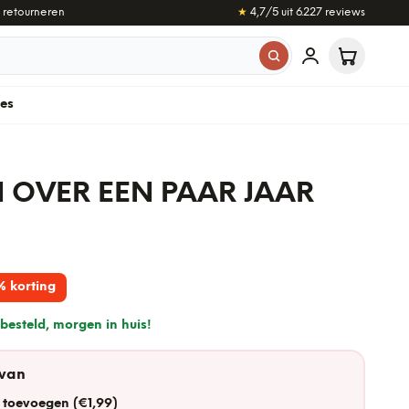
 retourneren
★
4,7
/5 uit
6.227
reviews
les
H OVER EEN PAAR JAAR
% korting
besteld, morgen in huis!
 van
 toevoegen (€1,99)