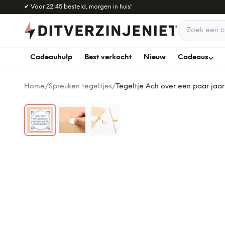
Naar hoofdinhoud
✔
Voor 22:45 besteld, morgen in huis!
Zoek een c
Cadeauhulp
Best verkocht
Nieuw
Cadeaus
Home
/
Spreuken tegeltjes
/
Tegeltje Ach over een paar jaar