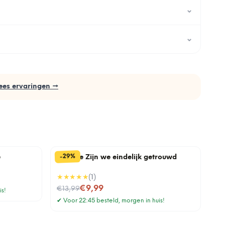
⌄
⌄
ees ervaringen →
%
29
-
e
Tegeltje Zijn we eindelijk getrouwd
★★★★★
(
1
)
Nu voor
€9,99
€13,99
is!
✔
Voor 22:45 besteld, morgen in huis!