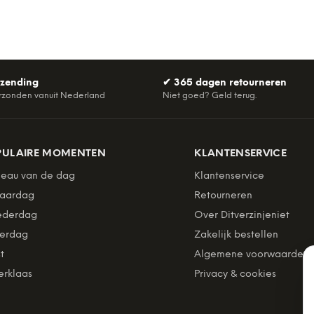
rzending
✔
365 dagen retourneren
rzonden vanuit Nederland
Niet goed? Geld terug.
PULAIRE MOMENTEN
KLANTENSERVICE
eau van de dag
Klantenservice
jaardag
Retourneren
derdag
Over Ditverzinjeniet
erdag
Zakelijk bestellen
t
Algemene voorwaarden
erklaas
Privacy & cookies