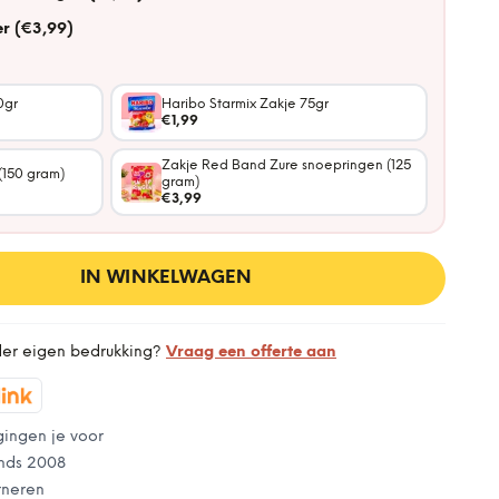
r (€3,99)
0gr
Haribo Starmix Zakje 75gr
€1,99
Zakje Red Band Zure snoepringen (125
(150 gram)
gram)
€3,99
IN WINKELWAGEN
der eigen bedrukking?
Vraag een offerte aan
gingen je voor
nds 2008
rneren