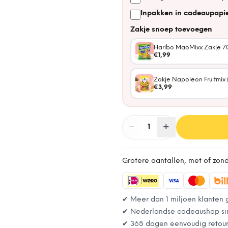
Inpakken in cadeaupapie
Zakje snoep toevoegen
Haribo MaoMixx Zakje 7
€1,99
Zakje Napoleon Fruitmix 
€3,99
−
Aantal
+
:
1
Grotere aantallen, met of zon
✔ Meer dan 1 miljoen klanten 
✔ Nederlandse cadeaushop si
✔ 365 dagen eenvoudig retou