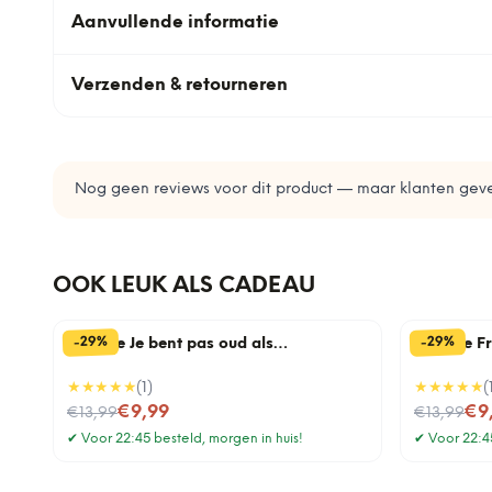
Aanvullende informatie
Verzenden & retourneren
Nog geen reviews voor dit product — maar klanten geve
OOK LEUK ALS CADEAU
%
%
29
29
-
-
Tegeltje Je bent pas oud als…
Tegeltje F
★★★★★
(
1
)
★★★★★
(
Nu voor
Nu voor
€9,99
€9
€13,99
€13,99
✔
Voor 22:45 besteld, morgen in huis!
✔
Voor 22:45