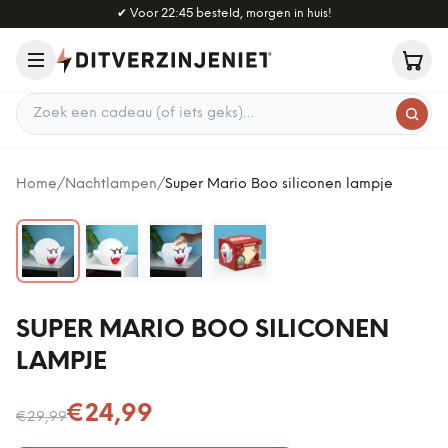
Naar hoofdinhoud
✔
Voor 22:45 besteld, morgen in huis!
Zoek een cadeau
Home
/
Nachtlampen
/
Super Mario Boo siliconen lampje
SUPER MARIO BOO SILICONEN
LAMPJE
Nu voor
€24,99
€29,99