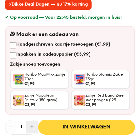
⚡
Dikke Deal Dagen — nu 17% korting
✔ Op voorraad —
Voor 22:45 besteld, morgen in huis!
🎁
Maak er een cadeau van
Handgeschreven kaartje toevoegen (€1,99)
Inpakken in cadeaupapier (€3,99)
Zakje snoep toevoegen
Haribo MaoMixx Zakje
Haribo Starmix Zakje
70gr
75gr
€1,99
€1,99
Zakje Napoleon
Zakje Red Band Zure
Fruitmix (150 gram)
snoepringen (125
€3,99
gram)
€3,99
−
Aantal
+
:
IN WINKELWAGEN
1