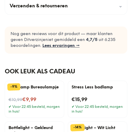
Verzenden & retourneren
⌄
Nog geen reviews voor dit product — maar klanten
geven Ditverzinjeniet gemiddeld een
4,7
/5
uit
6.235
beoordelingen.
Lees ervaringen →
OOK LEUK ALS CADEAU
%
9
-
Gloeilamp Bureaulampje
Stress Less badlamp
Nu voor
€9,99
€15,99
€10,99
✔
Voor 22:45 besteld, morgen
✔
Voor 22:45 besteld, morgen
in huis!
in huis!
%
14
-
Bottlelight – Gekleurd
Bottlelight – Wit Licht