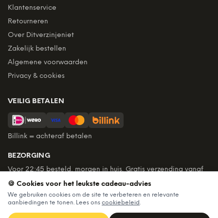
Klantenservice
Retourneren
Over Ditverzinjeniet
Zakelijk bestellen
Algemene voorwaarden
Privacy & cookies
VEILIG BETALEN
Billink = achteraf betalen
BEZORGING
Voor 22:45 besteld, morgen in huis. Gratis verzending vanaf
€60. Tot 365 dagen retourneren.
🍪 Cookies voor het leukste cadeau-advies
★
4,7
/5 uit
6.235
beoordelingen
We gebruiken cookies om de site te verbeteren en relevante
aanbiedingen te tonen. Lees ons
cookiebeleid
.