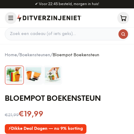
Naar hoofdinhoud
✔
Voor 22:45 besteld, morgen in huis!
Zoek een cadeau
Home
/
Boekensteunen
/
Bloempot Boekensteun
BLOEMPOT BOEKENSTEUN
Nu voor
€19,99
€21,99
⚡
Dikke Deal Dagen — nu 9% korting