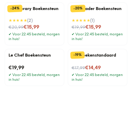
%
%
24
20
-
-
The Library Boekensteun
The Reader Boekensteun
★★★★★
(
2
)
★★★★★
(
1
)
Nu voor
Nu voor
€15,99
€15,99
€20,99
€19,99
✔
Voor 22:45 besteld, morgen
✔
Voor 22:45 besteld, morgen
in huis!
in huis!
%
19
-
Le Chef Boekensteun
Kat boekenstandaard
Nu voor
€19,99
€14,49
€17,99
✔
Voor 22:45 besteld, morgen
✔
Voor 22:45 besteld, morgen
in huis!
in huis!