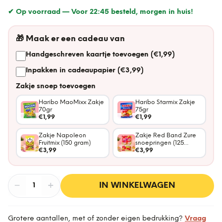
✔ Op voorraad —
Voor 22:45 besteld, morgen in huis!
🎁
Maak er een cadeau van
Handgeschreven kaartje toevoegen (€1,99)
Inpakken in cadeaupapier (€3,99)
Zakje snoep toevoegen
Haribo MaoMixx Zakje
Haribo Starmix Zakje
70gr
75gr
€1,99
€1,99
Zakje Napoleon
Zakje Red Band Zure
Fruitmix (150 gram)
snoepringen (125
€3,99
gram)
€3,99
−
Aantal
+
:
IN WINKELWAGEN
1
Grotere aantallen, met of zonder eigen bedrukking?
Vraag