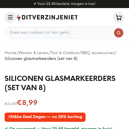
Naar hoofdinhoud
✔
Voor 22:45 besteld, morgen in huis!
Zoek een cadeau
Home
/
Wonen & Leven
/
Tuin & Outdoor
/
BBQ accessoires
/
Siliconen glasmarkeerders (set van 8)
SILICONEN GLASMARKEERDERS
(SET VAN 8)
Nu voor
€8,99
€11,99
⚡
Dikke Deal Dagen — nu 25% korting