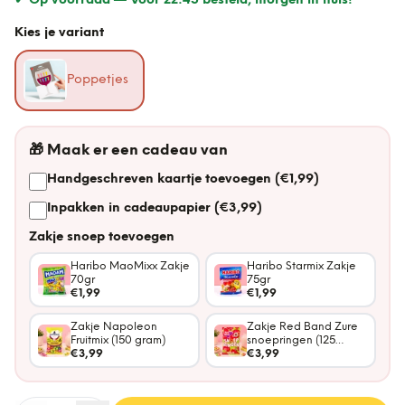
✔ Op voorraad —
Voor 22:45 besteld, morgen in huis!
Kies je variant
Poppetjes
🎁
Maak er een cadeau van
Handgeschreven kaartje toevoegen (€1,99)
Inpakken in cadeaupapier (€3,99)
Zakje snoep toevoegen
Haribo MaoMixx Zakje
Haribo Starmix Zakje
70gr
75gr
€1,99
€1,99
Zakje Napoleon
Zakje Red Band Zure
Fruitmix (150 gram)
snoepringen (125
€3,99
gram)
€3,99