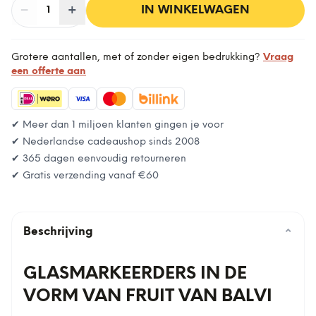
−
Aantal
+
:
IN WINKELWAGEN
1
Grotere aantallen, met of zonder eigen bedrukking?
Vraag
een offerte aan
✔ Meer dan 1 miljoen klanten gingen je voor
✔ Nederlandse cadeaushop sinds 2008
✔ 365 dagen eenvoudig retourneren
✔ Gratis verzending vanaf
€60
Beschrijving
⌄
GLASMARKEERDERS IN DE
VORM VAN FRUIT VAN BALVI