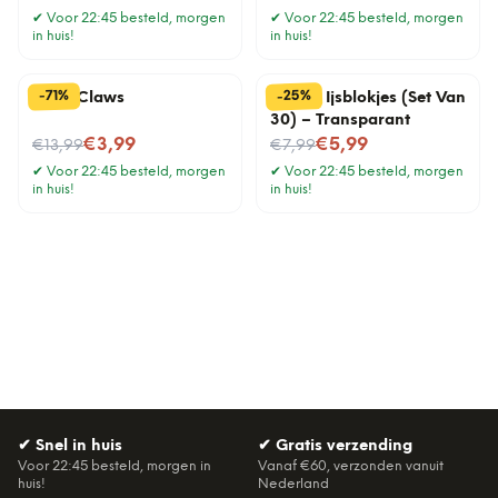
✔
Voor 22:45 besteld, morgen
✔
Voor 22:45 besteld, morgen
in huis!
in huis!
%
%
25
71
-
-
Meat Claws
Plastic Ijsblokjes (Set Van
30) – Transparant
Nu voor
Nu voor
€3,99
€5,99
€13,99
€7,99
✔
Voor 22:45 besteld, morgen
✔
Voor 22:45 besteld, morgen
in huis!
in huis!
✔
Snel in huis
✔
Gratis verzending
Voor 22:45 besteld, morgen in
Vanaf €60, verzonden vanuit
huis!
Nederland