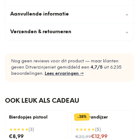
Aanvullende informatie
⌄
Verzenden & retourneren
⌄
Nog geen reviews voor dit product — maar klanten
geven Ditverzinjeniet gemiddeld een
4,7
/5
uit
6.235
beoordelingen.
Lees ervaringen →
OOK LEUK ALS CADEAU
%
38
-
Bierdopjes pistool
BBQ brandijzer
★★★★★
(
3
)
★★★★★
(
5
)
Nu voor
€8,99
€12,99
€20,99