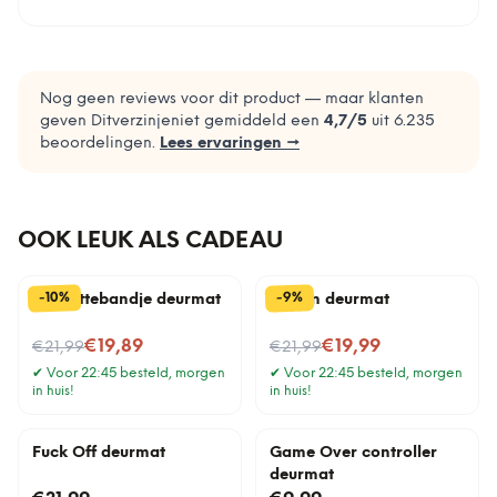
Nog geen reviews voor dit product — maar klanten
geven Ditverzinjeniet gemiddeld een
4,7
/5
uit
6.235
beoordelingen.
Lees ervaringen →
OOK LEUK ALS CADEAU
%
%
10
9
-
-
Cassettebandje deurmat
Katten deurmat
Nu voor
Nu voor
€19,89
€19,99
€21,99
€21,99
✔
Voor 22:45 besteld, morgen
✔
Voor 22:45 besteld, morgen
in huis!
in huis!
Fuck Off deurmat
Game Over controller
deurmat