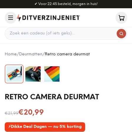
Naar hoofdinhoud
✔
Voor 22:45 besteld, morgen in huis!
Zoek een cadeau
Home
/
Deurmatten
/
Retro camera deurmat
RETRO CAMERA DEURMAT
Nu voor
€20,99
€21,99
⚡
Dikke Deal Dagen — nu 5% korting