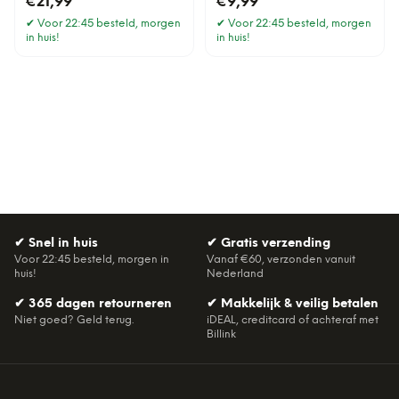
€21,99
€9,99
✔
Voor 22:45 besteld, morgen
✔
Voor 22:45 besteld, morgen
in huis!
in huis!
✔
Snel in huis
✔
Gratis verzending
Voor 22:45 besteld, morgen in
Vanaf €60, verzonden vanuit
huis!
Nederland
✔
365 dagen retourneren
✔
Makkelijk & veilig betalen
Niet goed? Geld terug.
iDEAL, creditcard of achteraf met
Billink