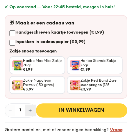
✔ Op voorraad —
Voor 22:45 besteld, morgen in huis!
🎁
Maak er een cadeau van
Handgeschreven kaartje toevoegen (€1,99)
Inpakken in cadeaupapier (€3,99)
Zakje snoep toevoegen
Haribo MaoMixx Zakje
Haribo Starmix Zakje
70gr
75gr
€1,99
€1,99
Zakje Napoleon
Zakje Red Band Zure
Fruitmix (150 gram)
snoepringen (125
€3,99
gram)
€3,99
−
Aantal
+
:
IN WINKELWAGEN
1
Grotere aantallen, met of zonder eigen bedrukking?
Vraag