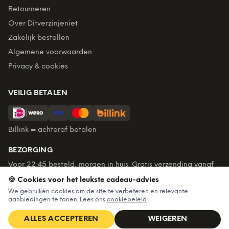
Retourneren
Over Ditverzinjeniet
Zakelijk bestellen
Algemene voorwaarden
Privacy & cookies
VEILIG BETALEN
Billink = achteraf betalen
BEZORGING
Voor 22:45 besteld, morgen in huis. Gratis verzending vanaf
€60. Tot 365 dagen retourneren.
🍪 Cookies voor het leukste cadeau-advies
★
4,7
/5 uit
6.235
beoordelingen
We gebruiken cookies om de site te verbeteren en relevante
aanbiedingen te tonen. Lees ons
cookiebeleid
.
ALLES ACCEPTEREN
WEIGEREN