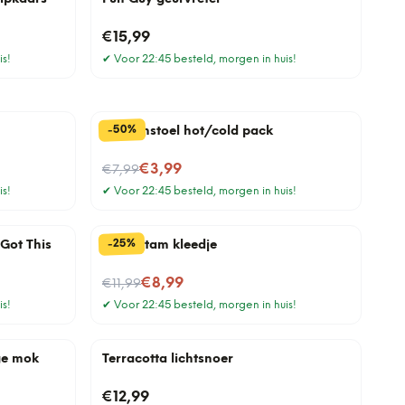
€15,99
is!
✔
Voor 22:45 besteld, morgen in huis!
%
50
-
Paddenstoel hot/cold pack
Nu voor
€3,99
€7,99
is!
✔
Voor 22:45 besteld, morgen in huis!
%
25
-
Got This
Boomstam kleedje
Nu voor
€8,99
€11,99
is!
✔
Voor 22:45 besteld, morgen in huis!
ge mok
Terracotta lichtsnoer
€12,99