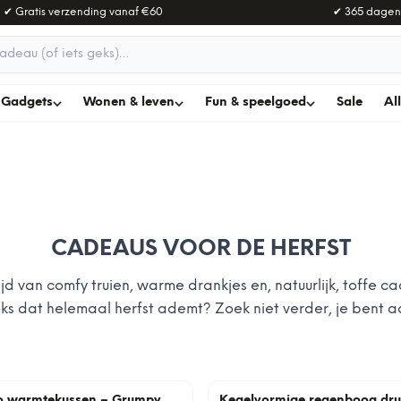
✔ Gratis verzending vanaf
€60
✔ 365 dagen
adeau
Gadgets
Wonen & leven
Fun & speelgoed
Sale
Al
CADEAUS VOOR DE HERFST
 tijd van comfy truien, warme drankjes en, natuurlijk, toffe 
eks dat helemaal herfst ademt? Zoek niet verder, je bent aa
o warmtekussen – Grumpy
Kegelvormige regenboog dru