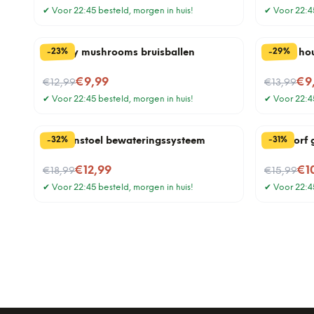
✔
Voor 22:45 besteld, morgen in huis!
✔
Voor 22:45
%
%
29
23
-
-
Groovy mushrooms bruisballen
Basset ho
Nu voor
Nu voor
€9,99
€9
€12,99
€13,99
✔
Voor 22:45 besteld, morgen in huis!
✔
Voor 22:45
%
%
32
31
-
-
Paddenstoel bewateringssysteem
Bijenkorf
Nu voor
Nu voor
€12,99
€1
€18,99
€15,99
✔
Voor 22:45 besteld, morgen in huis!
✔
Voor 22:45