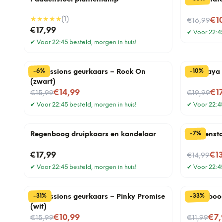
★★★★★
(
1
)
Nu voor
€1
€16,99
€17,99
✔
Voor 22:45
✔
Voor 22:45 besteld, morgen in huis!
%
%
10
6
-
-
Impressions geurkaars – Rock On
Himalaya
(zwart)
Nu voor
Nu voor
€14,99
€1
€15,99
€19,99
✔
Voor 22:45 besteld, morgen in huis!
✔
Voor 22:45
%
7
-
Regenboog druipkaars en kandelaar
Paddensto
Nu voor
€17,99
€1
€14,99
✔
Voor 22:45 besteld, morgen in huis!
✔
Voor 22:45
%
%
33
31
-
-
Impressions geurkaars – Pinky Promise
Regenboog
(wit)
Nu voor
Nu voor
€10,99
€7,
€15,99
€11,99