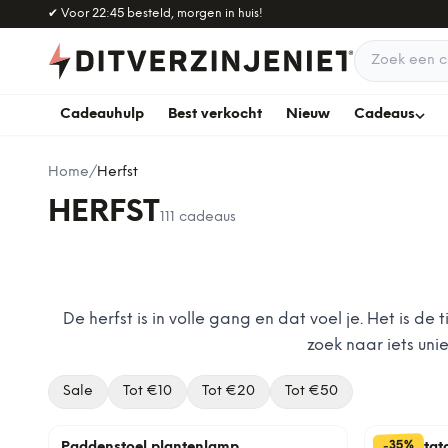
Naar hoofdinhoud
✔
Voor 22:45 besteld, morgen in huis!
Zoek een c
Cadeauhulp
Best verkocht
Nieuw
Cadeaus
Home
/
Herfst
HERFST
111
cadeaus
De herfst is in volle gang en dat voel je. Het is de
zoek naar iets uni
Sale
Tot €
10
Tot €
20
Tot €
50
%
35
-
Paddenstoel plantenlamp
Hot potat