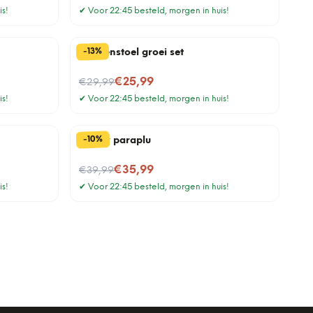
is!
✔
Voor 22:45 besteld, morgen in huis!
%
13
-
Paddenstoel groei set
Nu voor
€25,99
€29,99
is!
✔
Voor 22:45 besteld, morgen in huis!
%
10
-
Smiley paraplu
Nu voor
€35,99
€39,99
is!
✔
Voor 22:45 besteld, morgen in huis!