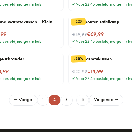
 besteld, morgen in huis!
✔
Voor 22:45 besteld, morgen in hu
%
22
-
und warmtekussen – Klein
Mens houten tafellamp
Nu voor
,99
€69,99
€89,99
 besteld, morgen in huis!
✔
Voor 22:45 besteld, morgen in hu
%
35
-
 geurbrander
Hart warmtekussen
Nu voor
0,99
€14,99
€22,99
 besteld, morgen in huis!
✔
Voor 22:45 besteld, morgen in hu
…
← Vorige
1
2
3
5
Volgende →