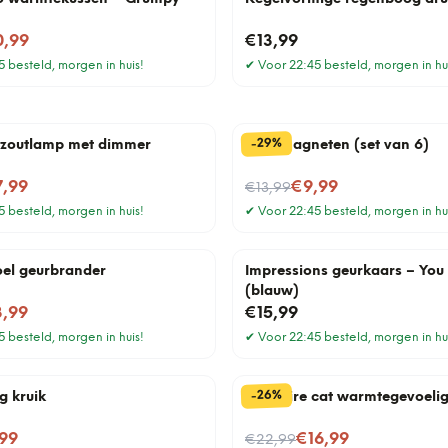
0,99
€13,99
 besteld, morgen in huis!
✔
Voor 22:45 besteld, morgen in hu
%
29
-
 zoutlamp met dimmer
Blad magneten (set van 6)
Nu voor
7,99
€9,99
€13,99
 besteld, morgen in huis!
✔
Voor 22:45 besteld, morgen in hu
el geurbrander
Impressions geurkaars – You 
(blauw)
3,99
€15,99
 besteld, morgen in huis!
✔
Voor 22:45 besteld, morgen in hu
%
26
-
 kruik
Cheshire cat warmtegevoeli
Nu voor
99
€16,99
€22,99