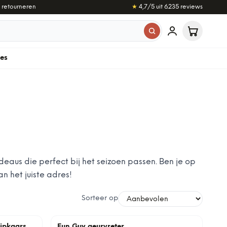
 retourneren
★
4,7
/5 uit
6.235
reviews
les
cadeaus die perfect bij het seizoen passen. Ben je op
n het juiste adres!
Sorteer op
ipkaars
Fun Guy geurvreter