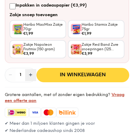
Inpakken in cadeaupapier (€3,99)
Zakje snoep toevoegen
Haribo MaoMixx Zakje
Haribo Starmix Zakje
70gr
75gr
€1,99
€1,99
Zakje Napoleon
Zakje Red Band Zure
Fruitmix (150 gram)
snoepringen (125
€3,99
gram)
€3,99
−
Aantal
+
:
IN WINKELWAGEN
1
Grotere aantallen, met of zonder eigen bedrukking?
Vraag
een offerte aan
✔ Meer dan 1 miljoen klanten gingen je voor
✔ Nederlandse cadeaushop sinds 2008