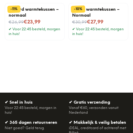
%
%
10
11
-
-
Luiaard warmtekussen –
Teckel warmtekussen –
normaal
Normaal
Nu voor
Nu voor
€23,99
€27,99
€26,99
€30,99
✔
Voor 22:45 besteld, morgen
✔
Voor 22:45 besteld, morgen
in huis!
in huis!
✔
Snel in huis
✔
Gratis verzending
Voor 22:45 besteld, morgen in
Vanaf €60, verzonden vanuit
huis!
Nederland
✔
365 dagen retourneren
✔
Makkelijk & veilig betalen
Niet goed? Geld terug.
iDEAL, creditcard of achteraf met
Billink