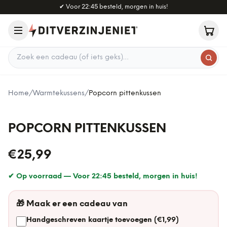
Naar hoofdinhoud
✔
Voor 22:45 besteld, morgen in huis!
Zoek een cadeau
Home
/
Warmtekussens
/
Popcorn pittenkussen
POPCORN PITTENKUSSEN
€25,99
✔ Op voorraad —
Voor 22:45 besteld, morgen in huis!
🎁
Maak er een cadeau van
Handgeschreven kaartje toevoegen (€1,99)