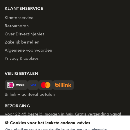
KLANTENSERVICE
Klantenservice
Retourneren
Over Ditverzinjeniet
Zakelijk bestellen
Algemene voorwaarden
Privacy & cookies
VEILIG BETALEN
Billink = achteraf betalen
BEZORGING
Voor 22:45 besteld, morgen in huis. Gratis verzending vanaf
€60. Tot 365 dagen retourneren.
🍪 Cookies voor het leukste cadeau-advies
★
4,7
/5 uit
6.235
beoordelingen
We gebruiken cookies om de site te verbeteren en relevante