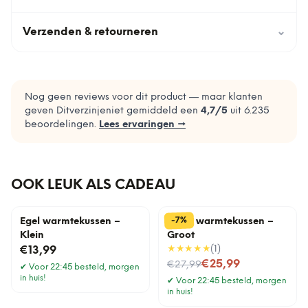
Verzenden & retourneren
⌄
Nog geen reviews voor dit product — maar klanten
geven Ditverzinjeniet gemiddeld een
4,7
/5
uit
6.235
beoordelingen.
Lees ervaringen →
OOK LEUK ALS CADEAU
%
7
-
Egel warmtekussen –
Lama warmtekussen –
Klein
Groot
★★★★★
(
1
)
€13,99
Nu voor
€25,99
€27,99
✔
Voor 22:45 besteld, morgen
in huis!
✔
Voor 22:45 besteld, morgen
in huis!