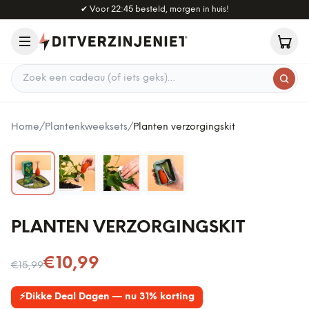
Naar hoofdinhoud
✔
Voor 22:45 besteld, morgen in huis!
Zoek een cadeau
Home
/
Plantenkweeksets
/
Planten verzorgingskit
PLANTEN VERZORGINGSKIT
Nu voor
€10,99
€15,99
⚡
Dikke Deal Dagen — nu 31% korting