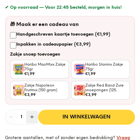
✔ Op voorraad —
Voor 22:45 besteld, morgen in huis!
🎁
Maak er een cadeau van
Handgeschreven kaartje toevoegen (€1,99)
Inpakken in cadeaupapier (€3,99)
Zakje snoep toevoegen
Haribo MaoMixx Zakje
Haribo Starmix Zakje
70gr
75gr
€1,99
€1,99
Zakje Napoleon
Zakje Red Band Zure
Fruitmix (150 gram)
snoepringen (125
€3,99
gram)
€3,99
−
Aantal
+
:
IN WINKELWAGEN
1
Grotere aantallen, met of zonder eigen bedrukking?
Vraag