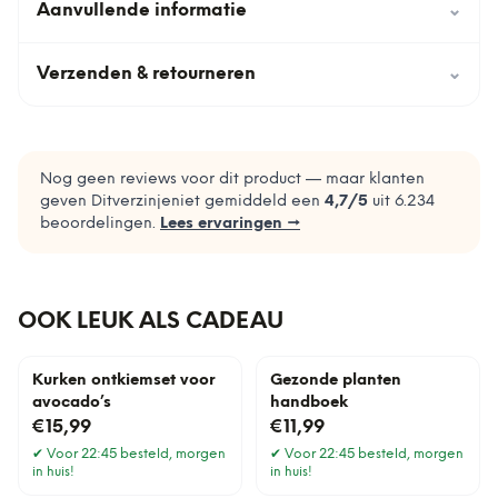
Aanvullende informatie
⌄
Verzenden & retourneren
⌄
Nog geen reviews voor dit product — maar klanten
geven Ditverzinjeniet gemiddeld een
4,7
/5
uit
6.234
beoordelingen.
Lees ervaringen →
OOK LEUK ALS CADEAU
Kurken ontkiemset voor
Gezonde planten
avocado’s
handboek
€15,99
€11,99
✔
Voor 22:45 besteld, morgen
✔
Voor 22:45 besteld, morgen
in huis!
in huis!