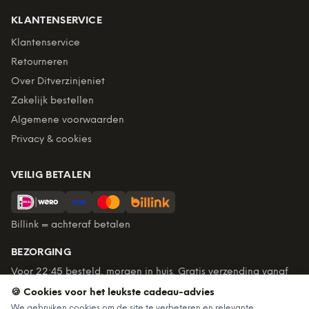
KLANTENSERVICE
Klantenservice
Retourneren
Over Ditverzinjeniet
Zakelijk bestellen
Algemene voorwaarden
Privacy & cookies
VEILIG BETALEN
Billink = achteraf betalen
BEZORGING
Voor 22:45 besteld, morgen in huis. Gratis verzending vanaf
€60. Tot 365 dagen retourneren.
🍪 Cookies voor het leukste cadeau-advies
★
4,7
/5 uit
6.234
beoordelingen
We gebruiken cookies om de site te verbeteren en relevante