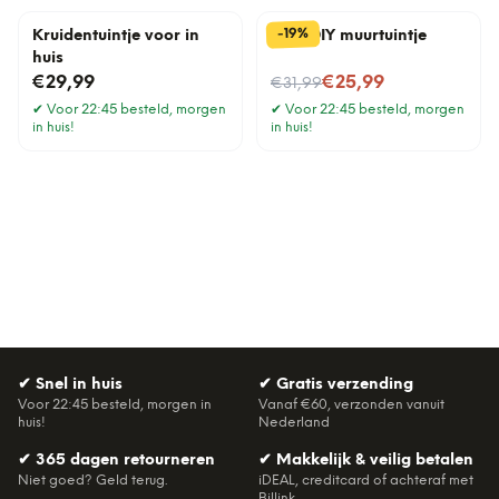
%
19
-
Kruidentuintje voor in
Mini DIY muurtuintje
huis
Nu voor
€29,99
€25,99
€31,99
✔
Voor 22:45 besteld, morgen
✔
Voor 22:45 besteld, morgen
in huis!
in huis!
✔
Snel in huis
✔
Gratis verzending
Voor 22:45 besteld, morgen in
Vanaf €60, verzonden vanuit
huis!
Nederland
✔
365 dagen retourneren
✔
Makkelijk & veilig betalen
Niet goed? Geld terug.
iDEAL, creditcard of achteraf met
Billink