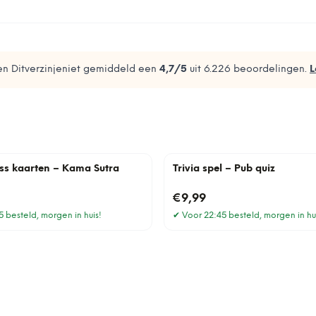
n Ditverzinjeniet gemiddeld een
4,7
/5
uit
6.226
beoordelingen.
L
ss kaarten – Kama Sutra
Trivia spel – Pub quiz
€9,99
 besteld, morgen in huis!
✔
Voor 22:45 besteld, morgen in hu