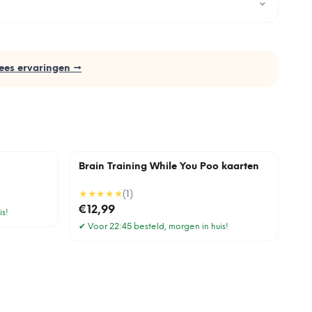
⌄
ees ervaringen →
Brain Training While You Poo kaarten
★★★★★
(
1
)
€12,99
is!
✔
Voor 22:45 besteld, morgen in huis!