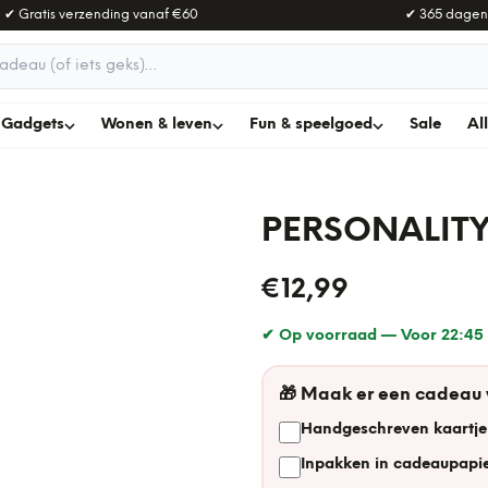
✔ Gratis verzending vanaf
€60
✔ 365 dagen
adeau
Gadgets
Wonen & leven
Fun & speelgoed
Sale
Al
PERSONALITY
€12,99
✔ Op voorraad —
Voor 22:45 
🎁
Maak er een cadeau
Handgeschreven kaartje
Inpakken in cadeaupapie