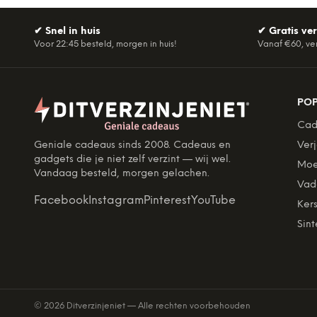
✔
Snel in huis
✔
Gratis ve
Voor 22:45 besteld, morgen in huis!
Vanaf €60, ve
PO
Cad
Geniale cadeaus sinds 2008. Cadeaus en
Ver
gadgets die je niet zelf verzint — wij wel.
Moe
Vandaag besteld, morgen gelachen.
Vad
Facebook
Instagram
Pinterest
YouTube
Kers
Sint
©
2026
Ditverzinjeniet — Alle rechten voorbehouden