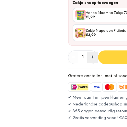
Zakje snoep toevoegen
Haribo MaoMixx Zakje 7
€1,99
Zakje Napoleon Fruitmix 
€3,99
−
Aantal
+
:
1
Grotere aantallen, met of zon
✔ Meer dan 1 miljoen klanten 
✔ Nederlandse cadeaushop si
✔ 365 dagen eenvoudig retou
✔ Gratis verzending vanaf
€6