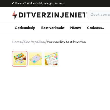
Naar hoofdinhoud
✔
Voor 22:45 besteld, morgen in huis!
Zoek een c
Cadeauhulp
Best verkocht
Nieuw
Cadeaus
Home
/
Kaartspellen
/
Personality test kaarten