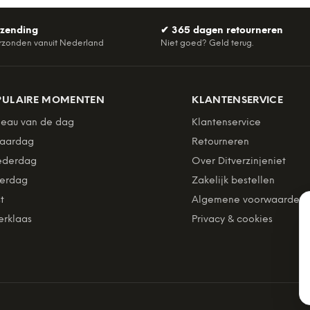
rzending
✔
365 dagen retourneren
rzonden vanuit Nederland
Niet goed? Geld terug.
PULAIRE MOMENTEN
KLANTENSERVICE
eau van de dag
Klantenservice
jaardag
Retourneren
derdag
Over Ditverzinjeniet
erdag
Zakelijk bestellen
t
Algemene voorwaarden
erklaas
Privacy & cookies