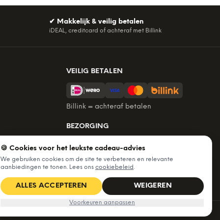
✔
Makkelijk & veilig betalen
iDEAL, creditcard of achteraf met Billink
VEILIG BETALEN
Billink = achteraf betalen
BEZORGING
Voor 22:45 besteld, morgen in huis.
🍪 Cookies voor het leukste cadeau-advies
Gratis verzending vanaf €60. Tot 365
We gebruiken cookies om de site te verbeteren en relevante
dagen retourneren.
aanbiedingen te tonen. Lees ons
cookiebeleid
.
★
4,7
/5 uit
6.226
beoordelingen
ALLES ACCEPTEREN
WEIGEREN
Voorkeuren aanpassen
Algemene voorwaarden
·
Privacy & cookies
·
Cookievoorkeuren