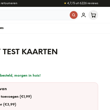
 retourneren
★
4,7
/5 uit
6.226
reviews
les
 TEST KAARTEN
besteld, morgen in huis!
 van
 toevoegen (€1,99)
r (€3,99)