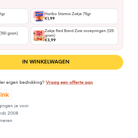
0gr
Haribo Starmix Zakje 75gr
€1,99
Zakje Red Band Zure snoepringen (125
(150 gram)
gram)
€3,99
IN WINKELWAGEN
der eigen bedrukking?
Vraag een offerte aan
gingen je voor
nds 2008
rneren
0