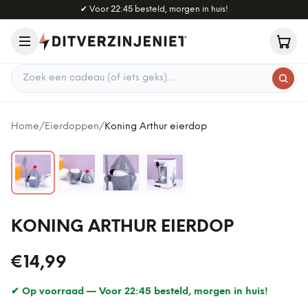
Naar hoofdinhoud
✔
Voor 22:45 besteld, morgen in huis!
Zoek een cadeau
Home
/
Eierdoppen
/
Koning Arthur eierdop
KONING ARTHUR EIERDOP
€14,99
✔ Op voorraad —
Voor 22:45 besteld, morgen in huis!