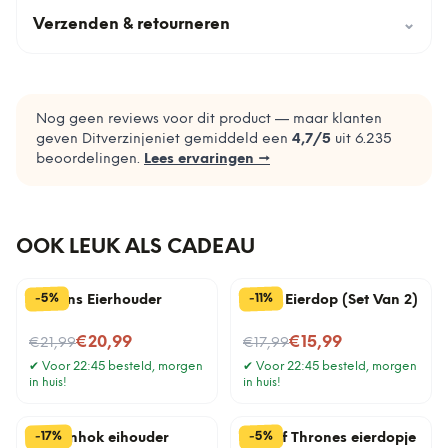
Verzenden & retourneren
⌄
Nog geen reviews voor dit product — maar klanten
geven Ditverzinjeniet gemiddeld een
4,7
/5
uit
6.235
beoordelingen.
Lees ervaringen →
OOK LEUK ALS CADEAU
%
%
5
11
-
-
Egguins Eierhouder
Sumo Eierdop (Set Van 2)
Nu voor
Nu voor
€20,99
€15,99
€21,99
€17,99
✔
Voor 22:45 besteld, morgen
✔
Voor 22:45 besteld, morgen
in huis!
in huis!
%
%
17
5
-
-
Kippenhok eihouder
Egg of Thrones eierdopje