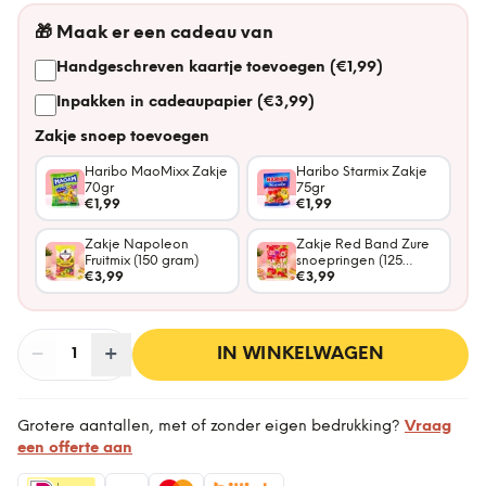
🎁
Maak er een cadeau van
Handgeschreven kaartje toevoegen (€1,99)
Inpakken in cadeaupapier (€3,99)
Zakje snoep toevoegen
Haribo MaoMixx Zakje
Haribo Starmix Zakje
70gr
75gr
€1,99
€1,99
Zakje Napoleon
Zakje Red Band Zure
Fruitmix (150 gram)
snoepringen (125
€3,99
gram)
€3,99
−
Aantal
+
:
IN WINKELWAGEN
1
Grotere aantallen, met of zonder eigen bedrukking?
Vraag
een offerte aan