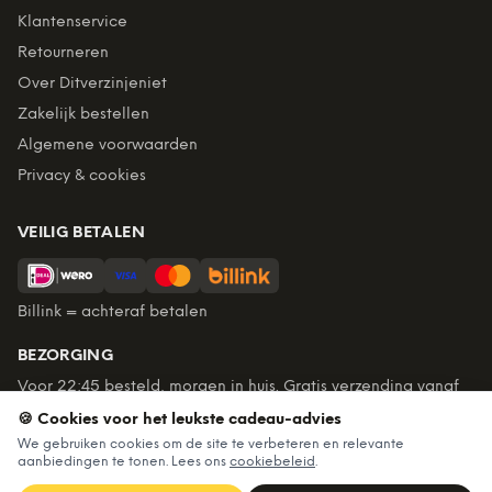
Klantenservice
Retourneren
Over Ditverzinjeniet
Zakelijk bestellen
Algemene voorwaarden
Privacy & cookies
VEILIG BETALEN
Billink = achteraf betalen
BEZORGING
Voor 22:45 besteld, morgen in huis. Gratis verzending vanaf
€60. Tot 365 dagen retourneren.
🍪 Cookies voor het leukste cadeau-advies
★
4,7
/5 uit
6.235
beoordelingen
We gebruiken cookies om de site te verbeteren en relevante
aanbiedingen te tonen. Lees ons
cookiebeleid
.